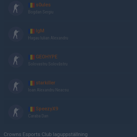
s0ules
Bogdan Sergiu
IgM
Hagau Iulian Alexandru
GEOHYPE
Solovastru Solovăstru
starkiller
Ioan Alexandru Neacsu
SpeezyX9
Caraba Dan
Crowns Esports Club laguppställning