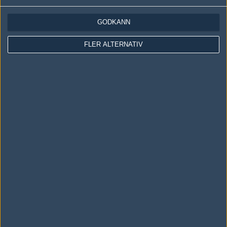
GODKÄNN
Följ oss i social media
FLER ALTERNATIV
Följ oss på Facebook
Följ oss på Twitter
Följ oss på Instagram
Följ oss på Twitch
Information
Annonsering
Copyright och Privacy Policy
Användaravtal
Kontakta
Om Fragbite