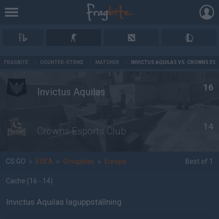
AD
FRAGBITE
/
COUNTER-STRIKE
/
MATCHER
/
INVICTUS AQUILAS VS. CROWNS ES
16
Invictus Aquilas
14
Crowns Esports Club
CS:GO
»
ESEA
»
Groupplay
»
Europe
Best of 1
Cache
(16 - 14
)
Invictus Aquilas laguppställning