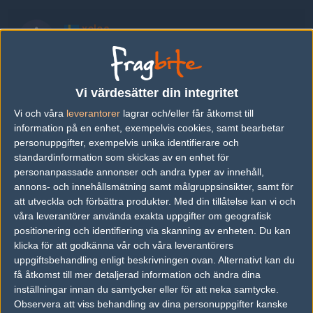
xelos
Jerry Råberg
darti
Vi värdesätter din integritet
Joachim Fornstedt
Vi och våra
leverantorer
lagrar och/eller får åtkomst till
information på en enhet, exempelvis cookies, samt bearbetar
personuppgifter, exempelvis unika identifierare och
decent
standardinformation som skickas av en enhet för
Samuel Oldenburg
personanpassade annonser och andra typer av innehåll,
annons- och innehållsmätning samt målgruppsinsikter, samt för
att utveckla och förbättra produkter.
Med din tillåtelse kan vi och
downie
våra leverantörer använda exakta uppgifter om geografisk
Simon Storm
positionering och identifiering via skanning av enheten. Du kan
klicka för att godkänna vår och våra leverantörers
uppgiftsbehandling enligt beskrivningen ovan. Alternativt kan du
benny
få åtkomst till mer detaljerad information och ändra dina
Mattias Rosbäck
inställningar innan du samtycker eller för att neka samtycke.
Observera att viss behandling av dina personuppgifter kanske