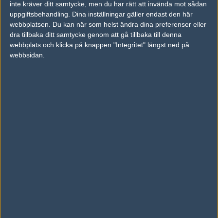
inte kräver ditt samtycke, men du har rätt att invända mot sådan
Previous results for
Invictus Aquilas
uppgiftsbehandling. Dina inställningar gäller endast den här
webbplatsen. Du kan när som helst ändra dina preferenser eller
vs.
Nexus Gaming
16-12
dra tillbaka ditt samtycke genom att gå tillbaka till denna
webbplats och klicka på knappen "Integritet" längst ned på
Previous results for
Crowns Esports Club
webbsidan.
vs.
30minuter
11-16
vs.
fraternitas
16-5
vs.
BBSP
2-16
vs.
AGAINST THE CURRENT
16-10
vs.
fightclub
1-2
vs.
PopcornPlokker$
2-0
Tipset
Du måste vara inloggad för att kunna satsa våra vackra bites på en
match. Har du inget konto?
Registrera dig
nu, snabbt och smärtfritt!