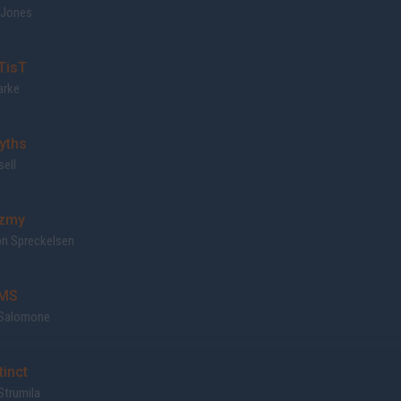
 Jones
TisT
arke
yths
sell
zmy
on Spreckelsen
MS
Salomone
tinct
Strumila