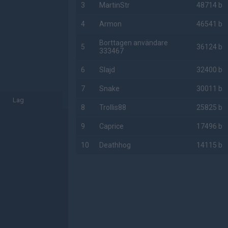
3
MartinStr
48714 b
4
Armon
46541 b
Borttagen användare
5
36124 b
333467
6
Slajd
32400 b
7
Snake
30011 b
Lag
8
Trollis88
25825 b
9
Caprice
17496 b
10
Deathhog
14115 b
AD