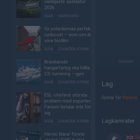
vanligaste speldator
2026
IGÅR
HÅRDVARA
Se polackernas perfekta
runboost – som om det
vore biofilm
IGÅR
COUNTER-STRIKE
Brasilianskt
Översikt
hangarfartyg ska hålla
CS-turnering – igen
IGÅR
COUNTER-STRIKE
Lag
ESL-chefens största
Spelar för
Viperio
.
problem med esporten:
Fansen betalar inte för
sig
Lagkamrater
IGÅR
COUNTER-STRIKE
Heroic klarar första
Gi