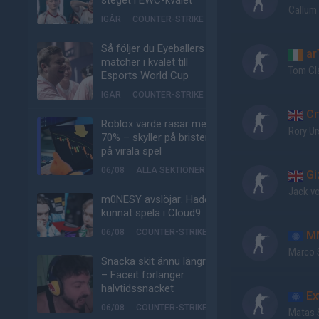
steget i EWC-kvalet
Callum
IGÅR
COUNTER-STRIKE
Så följer du Eyeballers
ar
matcher i kvalet till
Tom Cl
Esports World Cup
IGÅR
COUNTER-STRIKE
Cr
Roblox värde rasar med
Rory Ur
70% – skyller på bristen
på virala spel
06/08
ALLA SEKTIONER
Gi
Jack v
m0NESY avslöjar: Hade
kunnat spela i Cloud9
06/08
COUNTER-STRIKE
M
Marco 
Snacka skit ännu längre
– Faceit förlänger
halvtidssnacket
Ex
06/08
COUNTER-STRIKE
Matas 