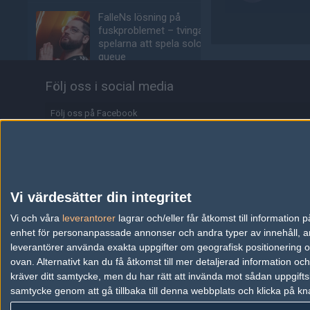
FalleNs lösning på
fuskproblemet – tvinga
spelarna att spela solo-
queue
06/08
COUNTER-STRIKE
Följ oss i social media
EA uppköpta av saudisk-
Följ oss på Facebook
ledd investerargrupp
06/08
ALLA SEKTIONER
Följ oss på Twitter
Följ oss på Instagram
jL om nya möjligheten:
"Jag får uppfylla min
Följ oss på Twitch
dröm"
Vi värdesätter din integritet
05/08
COUNTER-STRIKE
Information
Vi och våra
leverantorer
lagrar och/eller får åtkomst till informatio
enhet för personanpassade annonser och andra typer av innehåll, ann
f0rest och olofmeister
Annonsering
leverantörer använda exakta uppgifter om geografisk positionering oc
jagades för Faceit-
ovan. Alternativt kan du få åtkomst till mer detaljerad information oc
poäng när nya säsongen
Copyright och Privacy Policy
kräver ditt samtycke, men du har rätt att invända mot sådan uppgifts
lanserades
samtycke genom att gå tillbaka till denna webbplats och klicka på kn
Användaravtal
05/08
COUNTER-STRIKE