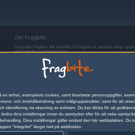
Om Fragbite
Copyright Fragbite. Allt innehåll på Fragbite är skyddat enligt Uppho
eller föregås av källhänvisning.
Alla åsikter uttryckta på Fragbite representerar varje enskild skribe
Programmering och design av
Fredric Bohlin
. För frågor rörande sajt
Cookies
Fragbite använder cookies för att spara användarspecifik informa
n på en enhet, exempelvis cookies, samt bearbetar personuppgifter, exem
omröstningar och för att föra statistik. För att slippa cookies kan 
ons- och innehållsmätning samt målgruppsinsikter, samt för att utveck
besöka Fragbite. Den här textraden finns här på grund av lagen om ele
h identifiering via skanning av enheten. Du kan klicka för att godkänn
h ändra dina inställningar innan du samtycker eller för att neka samtyck
Annonsering
behandling. Dina inställningar gäller endast den här webbplatsen. Du kan
appen "Integritet" längst ned på webbsidan.
Är du intresserad av att annonsera på Fragbite,
tryck här
.