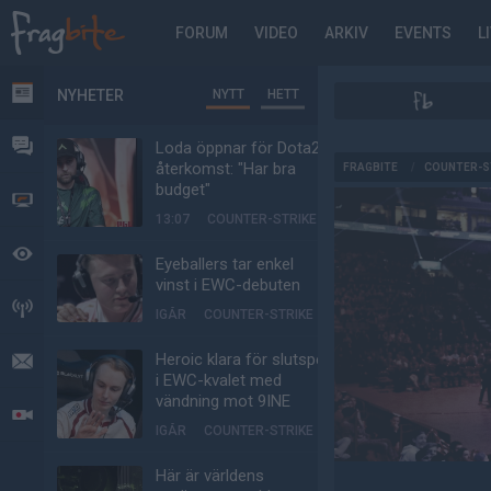
FORUM
VIDEO
ARKIV
EVENTS
L
NYHETER
NYTT
HETT
NYHETER
FORUM
Loda öppnar för Dota2-
AD
återkomst: "Har bra
FRAGBITE
/
COUNTER-S
budget"
VIDEO
13:07
COUNTER-STRIKE
BEVAKAT
Eyeballers tar enkel
vinst i EWC-debuten
HÄNDELSER
IGÅR
COUNTER-STRIKE
Heroic klara för slutspel
MEDDELANDEN
i EWC-kvalet med
vändning mot 9INE
LIVESÄNDNINGAR
IGÅR
COUNTER-STRIKE
Här är världens