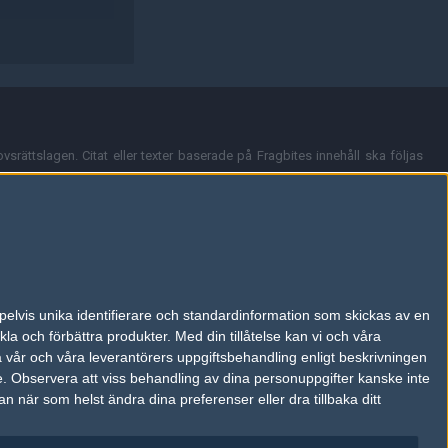
vsrättslagen. Citat eller texter baserade på Fragbites innehåll ska följas
nt och överensstämmer inte nödvändigtvis med Fragbites åsikter.
en kan du skicka iväg ett email till
vår support
.
tion så som t.ex. användarnamn. Cookies sparas även när man deltar i
pelvis unika identifierare och standardinformation som skickas av en
du stänga av cookies i din webbläsares inställningar eller välja att inte
la och förbättra produkter.
Med din tillåtelse kan vi och våra
ktronisk kommunikation som trädde i kraft 25 juli 2003.
a vår och våra leverantörers uppgiftsbehandling enligt beskrivningen
e.
Observera att viss behandling av dina personuppgifter kanske inte
 när som helst ändra dina preferenser eller dra tillbaka ditt