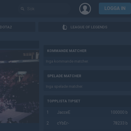
LOGGA IN
DOTA2
LEAGUE OF LEGENDS
AD
KOMMANDE MATCHER
Inga kommande matcher.
SPELADE MATCHER
Inga spelade matcher.
TOPPLISTA TIPSET
1
JacceE
100000 b
2
cYbEr-
78233 b