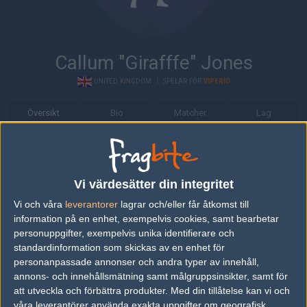
Callum "Girafffe" Jones
UNITED KINGDOM
|
SPELAR FÖR
VIPERIO
Översikt
Bio
Matcher
Lag
Bio
Callum "Girafffe" Jones är en Counter-Strike: Global Offensive-
Vi värdesätter din integritet
spelare från United Kingdom, som för närvarande spelar i Viperio.
Vi och våra
leverantorer
lagrar och/eller får åtkomst till
Senaste matcherna
information på en enhet, exempelvis cookies, samt bearbetar
personuppgifter, exempelvis unika identifierare och
Sprout
50%
7
16
16
2
standardinformation som skickas av en enhet för
07
personanpassade annonser och andra typer av innehåll,
Viperio
50%
16
9
6
1
APR
annons- och innehållsmätning samt målgruppsinsikter, samt för
att utveckla och förbättra produkter.
Med din tillåtelse kan vi och
Bad News Eagles
50%
16
våra leverantörer använda exakta uppgifter om geografisk