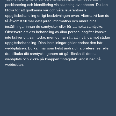
06
positionering och identifiering via skanning av enheten. Du kan
Viperio
50%
9
APR
klicka för att godkänna vår och våra leverantörers
uppgiftsbehandling enligt beskrivningen ovan. Alternativt kan du
Fnatic
50%
22
06
få åtkomst till mer detaljerad information och ändra dina
Viperio
50%
20
inställningar innan du samtycker eller för att neka samtycke.
APR
Observera att viss behandling av dina personuppgifter kanske
inte kräver ditt samtycke, men du har rätt att invända mot sådan
Viperio
50%
16
16
2
18
uppgiftsbehandling. Dina inställningar gäller endast den här
sAw
50%
10
14
0
FEB
webbplatsen. Du kan när som helst ändra dina preferenser eller
dra tillbaka ditt samtycke genom att gå tillbaka till denna
webbplats och klicka på knappen "Integritet" längst ned på
Viperio
50%
16
13
16
2
18
webbsidan.
Turów Zgorzele
10
16
13
1
FEB
c Esport
50%
Följ oss i social media
Följ oss på Facebook
Följ oss på Twitter