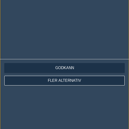
HAVU Gaming
48%
16
16
2
OCT
ex-Epsilon
50%
9
16
8
1
11
HAVU Gaming
5
16
7
16
2
OCT
0%
Unique Team
50%
9
13
0
10
HAVU Gaming
50%
16
16
2
OCT
HAVU Gaming
50%
11
09
GODKÄNN
PACT
50%
16
OCT
FLER ALTERNATIV
HAVU Gaming
50%
5
08
Avangar
50%
16
OCT
HAVU Gaming
50%
19
01
Movistar Riders
50%
15
OCT