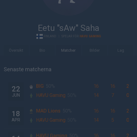
Eetu "sAw" Saha
FINLAND
|
SPELAR FÖR
HAVU GAMING
Översikt
Bio
Matcher
Bilder
Lag
Senaste matcherna
BIG
50%
16
16
2
22
HAVU Gaming
50%
14
7
0
JUN
MAD Lions
50%
16
16
2
18
HAVU Gaming
50%
14
5
0
APR
HAVU Gaming
50%
16
16
2