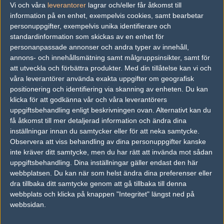
Vi och våra
leverantorer
lagrar och/eller får åtkomst till
information på en enhet, exempelvis cookies, samt bearbetar
Copenhagen Flames
4
17
14
0
27
5%
personuppgifter, exempelvis unika identifierare och
HAVU Gaming
55%
19
16
2
MAR
standardinformation som skickas av en enhet för
personanpassade annonser och andra typer av innehåll,
HAVU Gaming
45%
10
8
0
annons- och innehållsmätning samt målgruppsinsikter, samt för
24
att utveckla och förbättra produkter.
Med din tillåtelse kan vi och
MAD Lions
55%
16
16
2
MAR
våra leverantörer använda exakta uppgifter om geografisk
positionering och identifiering via skanning av enheten. Du kan
HAVU Gaming
5
14
16
16
2
klicka för att godkänna vår och våra leverantörers
22
3%
uppgiftsbehandling enligt beskrivningen ovan. Alternativt kan du
c0ntact Gaming
16
5
12
1
MAR
få åtkomst till mer detaljerad information och ändra dina
47%
inställningar innan du samtycker eller för att neka samtycke.
MAD Lions
50%
13
16
10
1
13
Observera att viss behandling av dina personuppgifter kanske
inte kräver ditt samtycke, men du har rätt att invända mot sådan
HAVU Gaming
5
16
12
16
2
MAR
0%
uppgiftsbehandling. Dina inställningar gäller endast den här
webbplatsen. Du kan när som helst ändra dina preferenser eller
CR4ZY
50%
9
07
dra tillbaka ditt samtycke genom att gå tillbaka till denna
HAVU Gaming
50%
16
NOV
webbplats och klicka på knappen "Integritet" längst ned på
webbsidan.
HAVU Gaming
50%
16