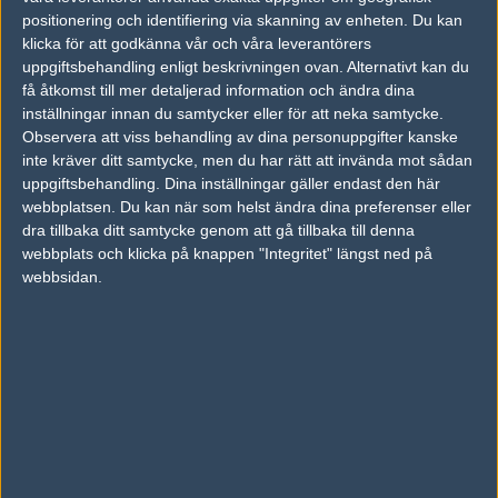
13
positionering och identifiering via skanning av enheten. Du kan
BIG Academy
50%
11
10
0
AUG
klicka för att godkänna vår och våra leverantörers
uppgiftsbehandling enligt beskrivningen ovan. Alternativt kan du
Fnatic Rising
5
16
16
16
2
12
få åtkomst till mer detaljerad information och ändra dina
3%
Astralis Talent
4
19
14
9
1
inställningar innan du samtycker eller för att neka samtycke.
AUG
7%
Observera att viss behandling av dina personuppgifter kanske
inte kräver ditt samtycke, men du har rätt att invända mot sådan
Team Spirit Academy
50%
16
07
uppgiftsbehandling. Dina inställningar gäller endast den här
Fnatic Rising
50%
11
AUG
webbplatsen. Du kan när som helst ändra dina preferenser eller
dra tillbaka ditt samtycke genom att gå tillbaka till denna
webbplats och klicka på knappen "Integritet" längst ned på
Fnatic Rising
50%
16
07
webbsidan.
Natus Vincere Junior
50%
7
AUG
Följ oss i social media
Följ oss på Facebook
Följ oss på Twitter