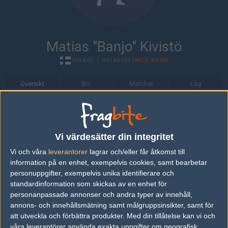
Matias "Banjo" Kivistö
FINLAND
|
SPELAR FÖR
FNATIC RISING
Översikt
Bio
Matcher
Lag
Bio
Matias "Banjo" Kivistö är en Counter-Strike: Global Offensive-
Vi värdesätter din integritet
spelare från Finland, som för närvarande spelar i Fnatic Rising.
Vi och våra
leverantorer
lagrar och/eller får åtkomst till
Senaste matcherna
information på en enhet, exempelvis cookies, samt bearbetar
personuppgifter, exempelvis unika identifierare och
Fnatic Rising
50%
16
16
2
standardinformation som skickas av en enhet för
14
personanpassade annonser och andra typer av innehåll,
Team Spirit Academy
5
14
1
0
AUG
annons- och innehållsmätning samt målgruppsinsikter, samt för
0%
att utveckla och förbättra produkter.
Med din tillåtelse kan vi och
Fnatic Rising
50%
16
16
2
våra leverantörer använda exakta uppgifter om geografisk