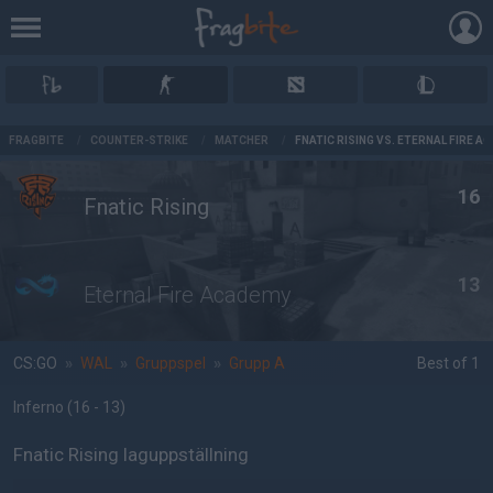
AD
FRAGBITE
/
COUNTER-STRIKE
/
MATCHER
/
FNATIC RISING VS. ETERNAL FIRE A
16
Fnatic Rising
13
Eternal Fire Academy
CS:GO
»
WAL
»
Gruppspel
»
Grupp A
Best of 1
Inferno
(16 - 13
)
Fnatic Rising laguppställning