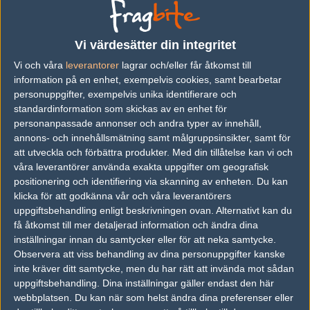
No lineup yet
Previous results for
Fnatic Rising
Vi värdesätter din integritet
Vi och våra
leverantorer
lagrar och/eller får åtkomst till
vs.
Team Spirit Academy
16-13
information på en enhet, exempelvis cookies, samt bearbetar
personuppgifter, exempelvis unika identifierare och
vs.
GODSENT Academy
16-2
standardinformation som skickas av en enhet för
vs.
00Prospects
10-16
personanpassade annonser och andra typer av innehåll,
annons- och innehållsmätning samt målgruppsinsikter, samt för
vs.
Mouz NXT
22-20
att utveckla och förbättra produkter.
Med din tillåtelse kan vi och
våra leverantörer använda exakta uppgifter om geografisk
vs.
OG Academy
15-19
positionering och identifiering via skanning av enheten. Du kan
klicka för att godkänna vår och våra leverantörers
vs.
Eternal Fire Academy
7-16
uppgiftsbehandling enligt beskrivningen ovan. Alternativt kan du
få åtkomst till mer detaljerad information och ändra dina
Previous results for
Eternal Fire Academy
inställningar innan du samtycker eller för att neka samtycke.
Observera att viss behandling av dina personuppgifter kanske
vs.
OG Academy
13-16
inte kräver ditt samtycke, men du har rätt att invända mot sådan
vs.
00Prospects
7-16
uppgiftsbehandling. Dina inställningar gäller endast den här
webbplatsen. Du kan när som helst ändra dina preferenser eller
vs.
Team Spirit Academy
16-14