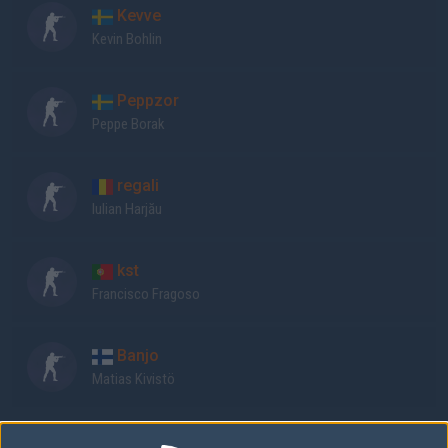
Kevve
Kevin Bohlin
Peppzor
Peppe Borak
regali
Iulian Harjău
kst
Francisco Fragoso
Banjo
Matias Kivistö
Eternal Fire Academy laguppställning