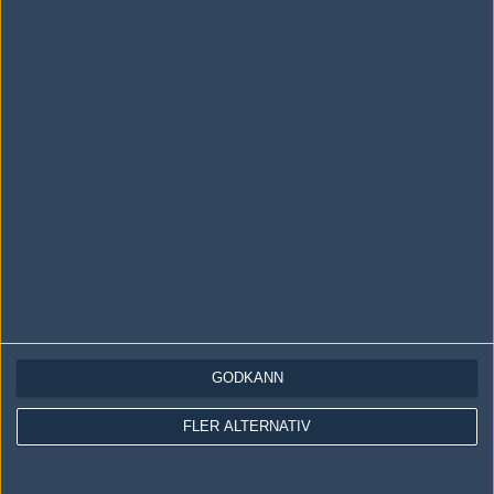
Skriv en kommentar
Upp
LOGGA IN
REGISTRERA DIG
Följ oss i social media
Följ oss på Facebook
GODKÄNN
Följ oss på Twitter
Följ oss på Instagram
FLER ALTERNATIV
Följ oss på Twitch