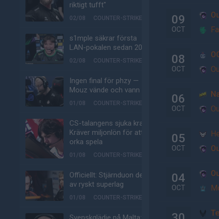
riktigt tufft"
Ou
09
02/08
COUNTER-STRIKE
Fa
OCT
s1mple säkrar första
LAN-pokalen sedan 2022
O
08
02/08
COUNTER-STRIKE
Ou
OCT
Ingen final för phzy —
Mouz vände och vann
Na
06
01/08
COUNTER-STRIKE
Ou
OCT
CS-talangens sjuka krav:
Kräver miljonlön för att
He
05
orka spela
Ou
OCT
01/08
COUNTER-STRIKE
Ou
Officiellt: Stjärnduon del
04
av ryskt superlag
M
OCT
01/08
COUNTER-STRIKE
Te
30
Svenskglädje på Malta: