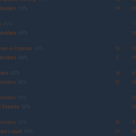
tsiders
55%
19
1
G
36%
7
tsiders
64%
1
njas in Pyjamas
54%
16
1
tsiders
46%
5
1
atic
52%
16
8
tsiders
48%
12
1
tsiders
50%
1
 Esports
50%
1
tsiders
62%
16
8
am Liquid
38%
10
1