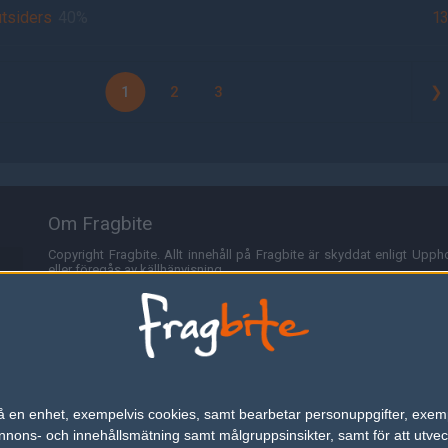
tsiders
40%
1
1
2
3
❯
Om Fragbite
Copyright Fragbite. Allt innehåll på Fragbite är skyddat enligt Uppho
eller föregås av källhänvisning.
Alla åsikter uttryckta på Fragbite representerar varje enskild skribe
Programmering och design av
Fredric Bohlin
. För frågor rörande sajt
Cookies
Fragbite använder cookies för att spara användarspecifik informa
n på en enhet, exempelvis cookies, samt bearbetar personuppgifter, exem
omröstningar och för att föra statistik. För att slippa cookies kan 
ons- och innehållsmätning samt målgruppsinsikter, samt för att utveck
besöka Fragbite. Den här textraden finns här på grund av lagen om ele