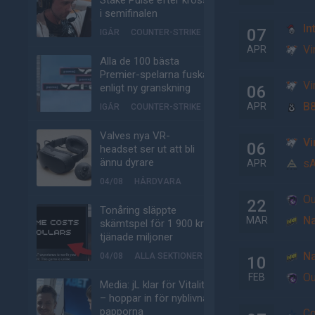
Stake Pulse efter kross
i semifinalen
In
07
IGÅR
COUNTER-STRIKE
Vi
APR
Alla de 100 bästa
Premier-spelarna fuskar
Vi
enligt ny granskning
06
B
APR
IGÅR
COUNTER-STRIKE
Valves nya VR-
Vi
06
headset ser ut att bli
ännu dyrare
s
APR
04/08
HÅRDVARA
Ou
22
Tonåring släppte
Na
MAR
skämtspel för 1 900 kr –
tjänade miljoner
Na
04/08
ALLA SEKTIONER
10
Ou
FEB
Media: jL klar för Vitality
– hoppar in för nyblivna
papporna
Co