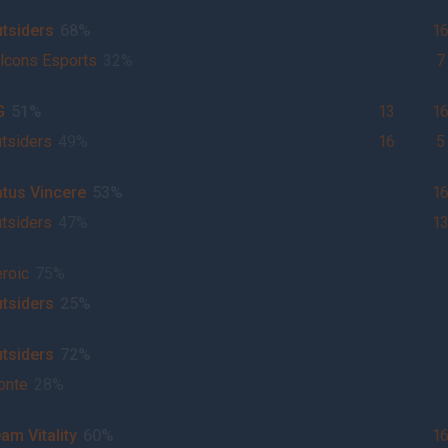
tsiders
68%
1
lcons Esports
32%
7
G
51%
13
1
tsiders
49%
16
5
tus Vincere
53%
1
tsiders
47%
1
roic
75%
tsiders
25%
tsiders
72%
onte
28%
am Vitality
60%
1