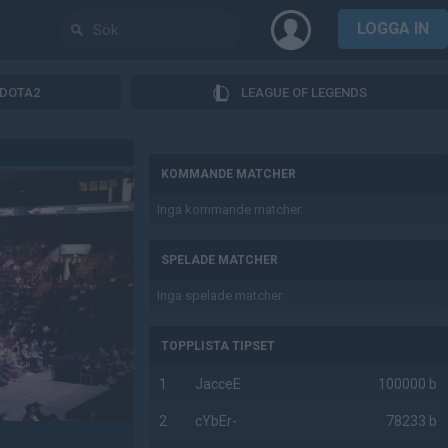
LOGGA IN
DOTA2
LEAGUE OF LEGENDS
AD
KOMMANDE MATCHER
Inga kommande matcher.
SPELADE MATCHER
Inga spelade matcher.
TOPPLISTA TIPSET
1
JacceE
100000 b
2
cYbEr-
78233 b