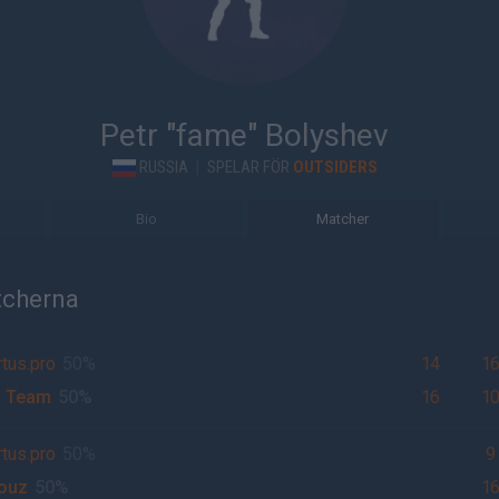
Petr "fame" Bolyshev
RUSSIA
|
SPELAR FÖR
OUTSIDERS
Bio
Matcher
tcherna
rtus.pro
50%
14
1
z Team
50%
16
1
rtus.pro
50%
9
ouz
50%
1