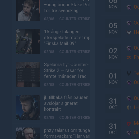
06
– idag börjar Stake Pulse
Ou
NOV
för tre svensklag
03/08
COUNTER-STRIKE
Ou
05
15-årige talangen
He
NOV
storspelade mot s1mple:
"Finska MaiL09"
Ou
02
02/08
COUNTER-STRIKE
Fn
NOV
Spelarna flyr Counter-
Strike 2 — rasar för
Te
01
femte månaden i rad
Ou
NOV
02/08
COUNTER-STRIKE
jL tillbaka från pausen –
Ou
31
avslöjar signerat
IH
OCT
kontrakt
02/08
COUNTER-STRIKE
M
31
phzy talar ut om tunga
Ou
OCT
formsvackan: "Har varit