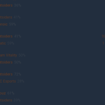
tsiders
36%
tsiders
41%
roic
59%
tsiders
41%
1
atic
59%
1
am Vitality
50%
tsiders
50%
tsiders
72%
C Esports
28%
ouz
61%
tsiders
39%