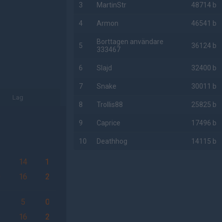
3
MartinStr
48714 b
4
Armon
46541 b
Borttagen användare
5
36124 b
333467
6
Slajd
32400 b
7
Snake
30011 b
Lag
8
Trollis88
25825 b
9
Caprice
17496 b
10
Deathhog
14115 b
6
14
1
AD
0
16
2
5
0
6
16
2