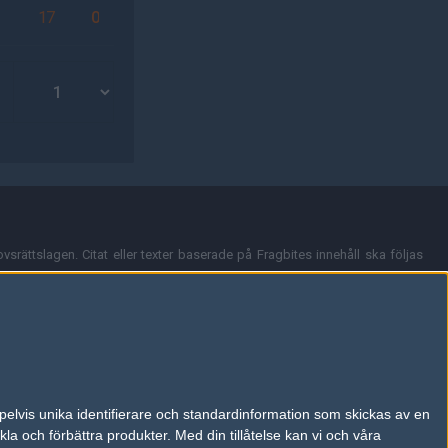
3
17
0
vsrättslagen. Citat eller texter baserade på Fragbites innehåll ska följas
nt och överensstämmer inte nödvändigtvis med Fragbites åsikter.
en kan du skicka iväg ett email till
vår support
.
tion så som t.ex. användarnamn. Cookies sparas även när man deltar i
pelvis unika identifierare och standardinformation som skickas av en
du stänga av cookies i din webbläsares inställningar eller välja att inte
la och förbättra produkter.
Med din tillåtelse kan vi och våra
ktronisk kommunikation som trädde i kraft 25 juli 2003.