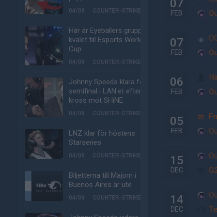
07
04/08
COUNTER-STRIKE
Ou
FEB
Här är Eyeballers grupp i
O
kvalet till Esports World
07
Cup
Ou
FEB
04/08
COUNTER-STRIKE
Ni
06
Johnny Speeds klara för
semifinal i LAN:et efter
Ou
FEB
kross mot SHiNE
04/08
COUNTER-STRIKE
Fn
05
Ou
FEB
LNZ klar för höstens
Starseries
Ou
04/08
COUNTER-STRIKE
15
G2
DEC
Biljetterna till Majorn i
Buenos Aires är ute
Ou
14
04/08
COUNTER-STRIKE
Te
DEC