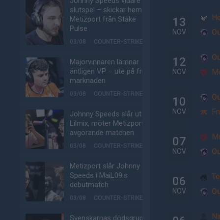
Johnny Speeds vidare till
slutspel – skickar hem
He
Metizport från Stake
13
Pulse
Ou
NOV
03/08
COUNTER-STRIKE
Ou
12
Majorvinnaren lämnar
äntligen VP – ute på fria
M
NOV
marknaden
03/08
COUNTER-STRIKE
Ou
10
Fn
NOV
Johnny Speeds slår ut
Lilmix, möter Metizport i
avgörande matchen
M
07
03/08
COUNTER-STRIKE
Ou
NOV
Metizport slår Johnny
Speeds i MaiL09:s
Te
06
debutmatch
Ou
NOV
03/08
COUNTER-STRIKE
Ni
Svenskarnas dödsgrupp