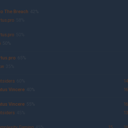
to The Breach
42%
rtus.pro
58%
rtus.pro
50%
8
50%
rtus.pro
65%
Aw
35%
tsiders
60%
1
tus Vincere
40%
1
tus Vincere
55%
1
tsiders
45%
1
mplexity Gaming
45%
15
1