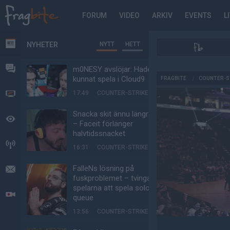
FORUM
VIDEO
ARKIV
EVENTS
L
NYHETER
NYTT
HETT
NYHETER
FORUM
m0NESY avslöjar: Hade
AD
kunnat spela i Cloud9
FRAGBITE
/
COUNTER-S
17:49
COUNTER-STRIKE
VIDEO
Snacka skit ännu längre
BEVAKAT
– Faceit förlänger
halvtidssnacket
HÄNDELSER
16:31
COUNTER-STRIKE
FalleNs lösning på
MEDDELANDEN
fuskproblemet – tvinga
spelarna att spela solo-
LIVESÄNDNINGAR
queue
13:56
COUNTER-STRIKE