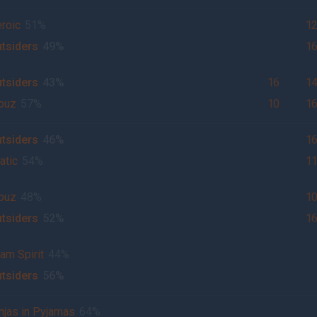
roic
51%
1
tsiders
49%
1
tsiders
43%
16
1
ouz
57%
10
1
tsiders
46%
1
atic
54%
1
ouz
48%
1
tsiders
52%
1
am Spirit
44%
tsiders
56%
njas in Pyjamas
64%