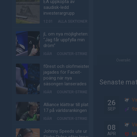
EA uppköpta av
saudisk-ledd
investerargrupp
12:01
ALLA SEKTIONER
jL om nya möjligheten:
"Jag får uppfylla min
dröm"
IGÅR
COUNTER-STRIKE
Översikt
f0rest och olofmeister
jagades för Faceit-
poäng när nya
Senaste ma
säsongen lanserades
IGÅR
COUNTER-STRIKE
Vi
26
Alliance klättrar till plats
9
SEP
17 på världsrankingen
IGÅR
COUNTER-STRIKE
Vi
08
Johnny Speeds ute ur
M
APR