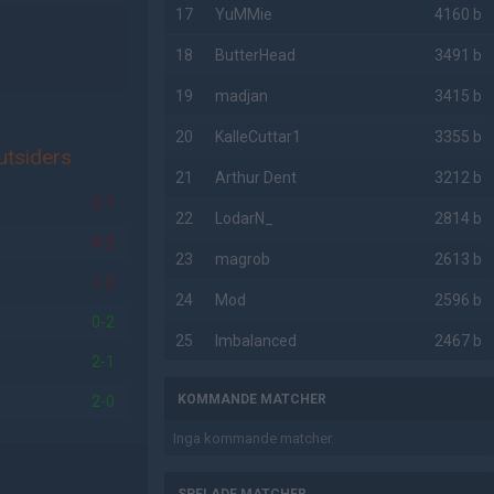
17
YuMMie
4160 b
18
ButterHead
3491 b
19
madjan
3415 b
20
KalleCuttar1
3355 b
utsiders
21
Arthur Dent
3212 b
2-1
22
LodarN_
2814 b
0-2
23
magrob
2613 b
1-2
24
Mod
2596 b
0-2
25
Imbalanced
2467 b
2-1
KOMMANDE MATCHER
2-0
Inga kommande matcher.