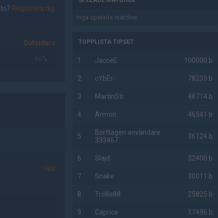
SPELADE MATCHER
nto?
Registrera dig
Inga spelade matcher.
TOPPLISTA TIPSET
Outsiders
46%
1
JacceE
100000 b
2
cYbEr-
78233 b
3
MartinStr
48714 b
4
Armon
46541 b
Borttagen användare
5
36124 b
333467
6
Slajd
32400 b
Upp
7
Snake
30011 b
8
Trollis88
25825 b
9
Caprice
17496 b