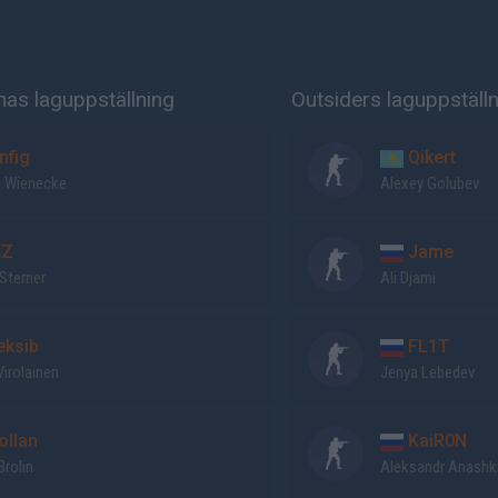
mas laguppställning
Outsiders laguppställ
nfig
Qikert
n Wienecke
Alexey Golubev
EZ
Jame
 Sterner
Ali Djami
eksib
FL1T
Virolainen
Jenya Lebedev
ollan
KaiR0N
Brolin
Aleksandr Anashk