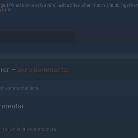
gad för att kunna satsa våra vackra bites på en match. Har du inget ko
tfritt!
rer —
skriv kommentar
ågon kommentar ännu.
mmentar