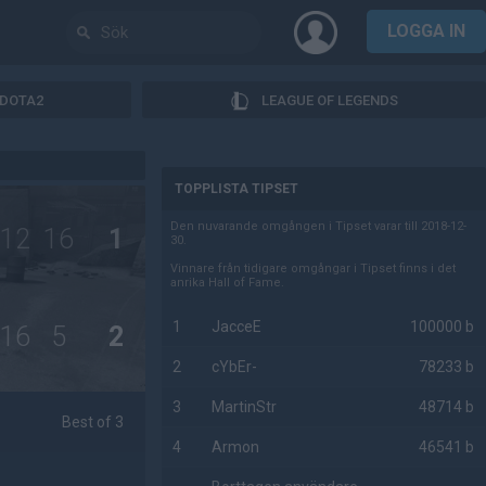
LOGGA IN
DOTA2
LEAGUE OF LEGENDS
AD
TOPPLISTA TIPSET
Den nuvarande omgången i Tipset varar till 2018-12-
12
16
1
30.
Vinnare från tidigare omgångar i Tipset finns i det
anrika Hall of Fame.
1
JacceE
100000 b
16
5
2
2
cYbEr-
78233 b
3
MartinStr
48714 b
Best of 3
4
Armon
46541 b