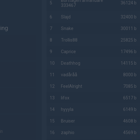
Borttagen användare
5
36124 b
333467
6
Slajd
32400 b
ning
7
Snake
30011 b
8
Trollis88
25825 b
9
Caprice
17496 b
10
Deathhog
14115 b
11
vadåråå
8000 b
12
FeelAlright
7085 b
13
lifox
6517 b
14
hyyyla
6149 b
15
Bruiser
4608 b
in
16
zaphio
4569 b