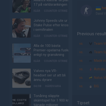
Alliance klättrar till plats
17 på världsrankingen
he
IGÅR
COUNTER-STRIKE
Daniil V
Johnny Speeds ute ur
Stake Pulse efter kross
i semifinalen
Previous resul
IGÅR
COUNTER-STRIKE
vs.
Team Vit
Alla de 100 bästa
Premier-spelarna fuskar
vs.
Team Sp
enligt ny granskning
vs.
Made in 
IGÅR
COUNTER-STRIKE
vs.
Astralis
Valves nya VR-
headset ser ut att bli
vs.
Natus V
ännu dyrare
vs.
BIG
04/08
HÅRDVARA
Tonåring släppte
skämtspel för 1 900 kr –
Tipset
tjänade miljoner