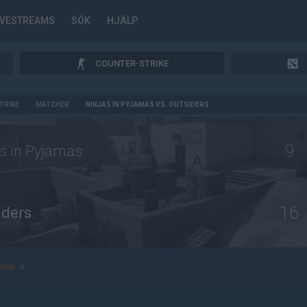
IVESTREAMS
SÖK
HJÄLP
COUNTER-STRIKE
TRIKE
/
MATCHER
/
NINJAS IN PYJAMAS VS. OUTSIDERS
9
s in Pyjamas
16
iders
wice
»