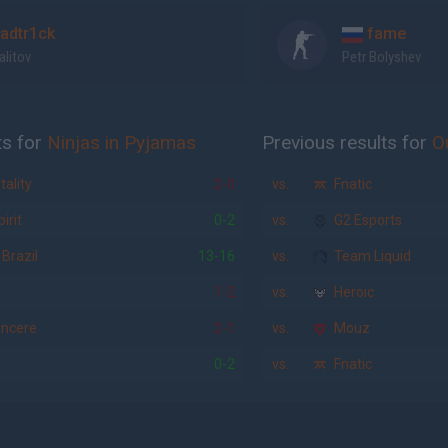
adtr1ck
fame
alitov
Petr Bolyshev
ts for
Ninjas in Pyjamas
Previous results for
O
ality
2-0
vs.
Fnatic
irit
0-2
vs.
G2 Esports
Brazil
13-16
vs.
Team Liquid
1-2
vs.
Heroic
incere
2-1
vs.
Mouz
0-2
vs.
Fnatic