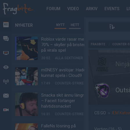
FORUM
VIDEO
ARKIV
EVENTS
L
NYHETER
NYTT
HETT
NYHETER
FORUM
Roblox värde rasar med
AD
70% – skyller på bristen
FRAGBITE
/
COUNTER-S
på virala spel
VIDEO
20:02
ALLA SEKTIONER
Ninja
BEVAKAT
m0NESY avslöjar: Hade
kunnat spela i Cloud9
HÄNDELSER
17:49
COUNTER-STRIKE
Outs
Snacka skit ännu längre
MEDDELANDEN
– Faceit förlänger
halvtidssnacket
LIVESÄNDNINGAR
CS:GO
»
IEM Kato
16:31
COUNTER-STRIKE
FalleNs lösning på
Vertigo
(16 - 5
)