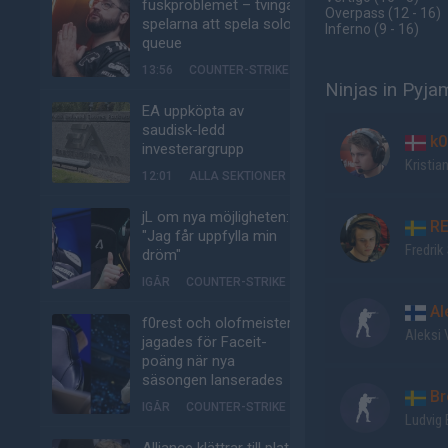
fuskproblemet – tvinga
Overpass
(12 - 16
)
spelarna att spela solo-
Inferno
(9 - 16
)
queue
13:56
COUNTER-STRIKE
Ninjas in Pyja
EA uppköpta av
saudisk-ledd
k0
investerargrupp
Kristia
12:01
ALLA SEKTIONER
jL om nya möjligheten:
R
"Jag får uppfylla min
Fredrik
dröm"
IGÅR
COUNTER-STRIKE
Al
f0rest och olofmeister
Aleksi 
jagades för Faceit-
poäng när nya
säsongen lanserades
Br
IGÅR
COUNTER-STRIKE
Ludvig 