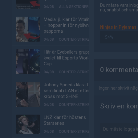
Du måste vara inlog
04/08
ALLA SEKTIONER
nu, snabbt och smär
Media: jL klar för Vitality
– hoppar in för nyblivna
Ninjas in Pyjamas
papporna
54%
04/08
COUNTER-STRIKE
Här är Eyeballers grupp i
kvalet till Esports World
AD
Cup
0 kommenta
04/08
COUNTER-STRIKE
Johnny Speeds klara för
Ingen har skrivit n
semifinal i LAN:et efter
kross mot SHiNE
Skriv en ko
04/08
COUNTER-STRIKE
LNZ klar för höstens
Starseries
04/08
COUNTER-STRIKE