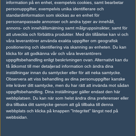
information på en enhet, exempelvis cookies, samt bearbetar
Rackem
personuppgifter, exempelvis unika identifierare och
Carlos Jefferys
standardinformation som skickas av en enhet för
personanpassade annonser och andra typer av innehåll,
annons- och innehållsmätning samt målgruppsinsikter, samt för
samway
att utveckla och förbättra produkter.
Med din tillåtelse kan vi och
Harrison Samway
våra leverantörer använda exakta uppgifter om geografisk
positionering och identifiering via skanning av enheten. Du kan
klicka för att godkänna vår och våra leverantörers
SenpaiMadara
uppgiftsbehandling enligt beskrivningen ovan. Alternativt kan du
Bob Tran
få åtkomst till mer detaljerad information och ändra dina
inställningar innan du samtycker eller för att neka samtycke.
Observera att viss behandling av dina personuppgifter kanske
jtr
inte kräver ditt samtycke, men du har rätt att invända mot sådan
Jak Robinson
uppgiftsbehandling. Dina inställningar gäller endast den här
webbplatsen. Du kan när som helst ändra dina preferenser eller
dra tillbaka ditt samtycke genom att gå tillbaka till denna
Bz
webbplats och klicka på knappen "Integritet" längst ned på
William Beesey
webbsidan.
Rewind