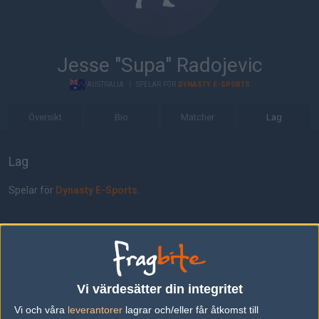
Jesse "Supa" Radojevic
AUSTRALIA
|
SPELAR FÖR
DYNASTY E-SPORTS
Översikt
Bio
Matcher
Lag
Lag
Spelar för
Dynasty E-Sports
.
Lagkamrater
jayzw0w
Harry Smith
Vi värdesätter din integritet
Vi och våra
leverantorer
lagrar och/eller får åtkomst till