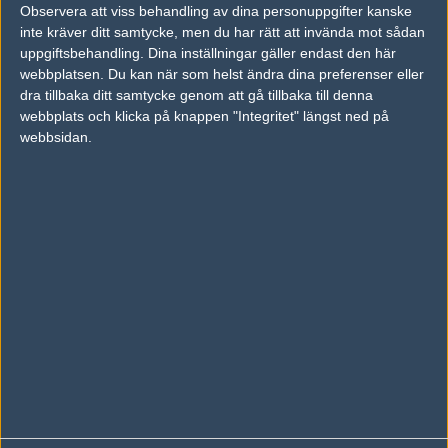
Observera att viss behandling av dina personuppgifter kanske
Följ oss på Facebook
inte kräver ditt samtycke, men du har rätt att invända mot sådan
uppgiftsbehandling. Dina inställningar gäller endast den här
Följ oss på Twitter
webbplatsen. Du kan när som helst ändra dina preferenser eller
dra tillbaka ditt samtycke genom att gå tillbaka till denna
Följ oss på Instagram
webbplats och klicka på knappen "Integritet" längst ned på
Följ oss på Twitch
webbsidan.
Information
Annonsering
Copyright och Privacy Policy
Användaravtal
Kontakta
Om Fragbite
Copyright Fragbite. Allt innehåll på Fragbite är skyddat enligt
Upphovsrättslagen. Citat eller texter baserade på Fragbites innehåll ska
följas eller föregås av källhänvisning.