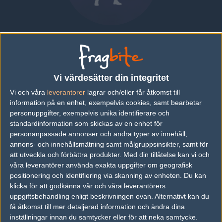
Blade "nexar" Garrick
AUSTRALIA
|
SPELAR FÖR
DYNASTY E-SPORTS
Vi värdesätter din integritet
Översikt
Bio
Matcher
Lag
Vi och våra
leverantorer
lagrar och/eller får åtkomst till
information på en enhet, exempelvis cookies, samt bearbetar
Bio
personuppgifter, exempelvis unika identifierare och
standardinformation som skickas av en enhet för
Blade "nexar" Garrick är en Counter-Strike: Global Offensive-
personanpassade annonser och andra typer av innehåll,
spelare från Australia, som för närvarande spelar i Dynasty E-
Sports.
annons- och innehållsmätning samt målgruppsinsikter, samt för
att utveckla och förbättra produkter.
Med din tillåtelse kan vi och
Senaste matcherna
våra leverantörer använda exakta uppgifter om geografisk
positionering och identifiering via skanning av enheten. Du kan
Inga spelade matcher
klicka för att godkänna vår och våra leverantörers
uppgiftsbehandling enligt beskrivningen ovan. Alternativt kan du
få åtkomst till mer detaljerad information och ändra dina
Följ oss i social media
inställningar innan du samtycker eller för att neka samtycke.