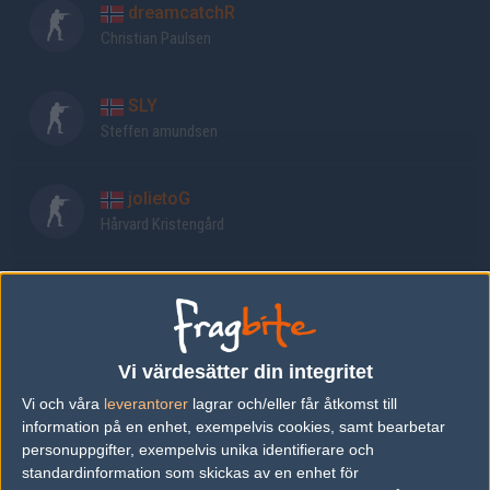
dreamcatchR
Christian Paulsen
SLY
Steffen amundsen
jolietoG
Hårvard Kristengård
slabzki
Fredrik Slabinski
Vi värdesätter din integritet
trmJ
Vi och våra
leverantorer
lagrar och/eller får åtkomst till
Trym Joakimsen
information på en enhet, exempelvis cookies, samt bearbetar
personuppgifter, exempelvis unika identifierare och
standardinformation som skickas av en enhet för
Victorek