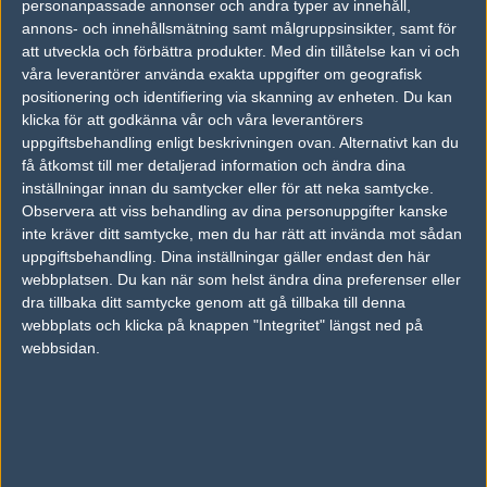
personanpassade annonser och andra typer av innehåll,
Victor Knutsen
annons- och innehållsmätning samt målgruppsinsikter, samt för
att utveckla och förbättra produkter.
Med din tillåtelse kan vi och
våra leverantörer använda exakta uppgifter om geografisk
Nasty
positionering och identifiering via skanning av enheten. Du kan
Martin Garvik
klicka för att godkänna vår och våra leverantörers
uppgiftsbehandling enligt beskrivningen ovan. Alternativt kan du
få åtkomst till mer detaljerad information och ändra dina
Saasinho
inställningar innan du samtycker eller för att neka samtycke.
Johann Saasen
Observera att viss behandling av dina personuppgifter kanske
inte kräver ditt samtycke, men du har rätt att invända mot sådan
uppgiftsbehandling. Dina inställningar gäller endast den här
Hulk
webbplatsen. Du kan när som helst ändra dina preferenser eller
Jørn Viken
dra tillbaka ditt samtycke genom att gå tillbaka till denna
webbplats och klicka på knappen "Integritet" längst ned på
webbsidan.
Aleks
Aleksander Nordli
Kaas
Emil Kaasa