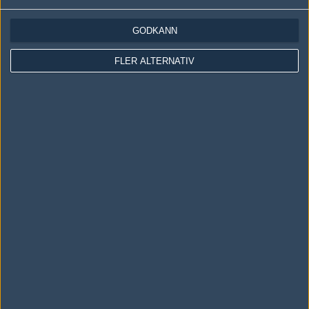
Veyron
Fredrik Larsen
GODKÄNN
envi
FLER ALTERNATIV
Genesis Crisostomo
squz
Odd Arild Steinsbu
Följ oss i social media
Följ oss på Facebook
Följ oss på Twitter
Följ oss på Instagram
Följ oss på Twitch