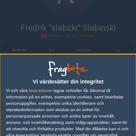
Fredrik "slabzki" Slabinski
NORWAY
|
SPELAR FÖR
NORWAY
Översikt
Bio
Matcher
Lag
Bio
Fredrik "slabzki" Slabinski är en Counter-Strike: Global Offensive-
Vi värdesätter din integritet
spelare från Norway, som för närvarande spelar i Norway.
Vi och våra
leverantorer
lagrar och/eller får åtkomst till
Senaste matcherna
information på en enhet, exempelvis cookies, samt bearbetar
personuppgifter, exempelvis unika identifierare och
Denmark
50%
16
standardinformation som skickas av en enhet för
07
personanpassade annonser och andra typer av innehåll,
Norway
50%
6
JUN
annons- och innehållsmätning samt målgruppsinsikter, samt för
att utveckla och förbättra produkter.
Med din tillåtelse kan vi och
Sweden
50%
14
våra leverantörer använda exakta uppgifter om geografisk