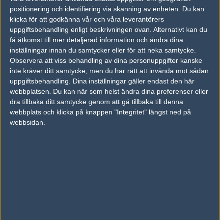
07
positionering och identifiering via skanning av enheten. Du kan
Norway
50%
16
JUN
klicka för att godkänna vår och våra leverantörers
uppgiftsbehandling enligt beskrivningen ovan. Alternativt kan du
Norway
50%
16
07
få åtkomst till mer detaljerad information och ändra dina
Finland
50%
8
inställningar innan du samtycker eller för att neka samtycke.
JUN
Observera att viss behandling av dina personuppgifter kanske
inte kräver ditt samtycke, men du har rätt att invända mot sådan
Denmark
57%
16
31
uppgiftsbehandling. Dina inställningar gäller endast den här
Norway
43%
9
MAY
webbplatsen. Du kan när som helst ändra dina preferenser eller
dra tillbaka ditt samtycke genom att gå tillbaka till denna
webbplats och klicka på knappen "Integritet" längst ned på
Norway
56%
16
31
webbsidan.
Finland
44%
8
MAY
Följ oss i social media
Följ oss på Facebook
Följ oss på Twitter