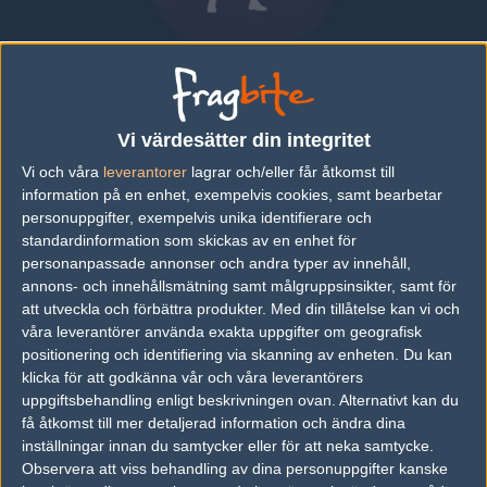
Victor "Victorek" Knutsen
NORWAY
|
SPELAR FÖR
NORWAY
Vi värdesätter din integritet
Vi och våra
leverantorer
lagrar och/eller får åtkomst till
Översikt
Bio
Matcher
Lag
information på en enhet, exempelvis cookies, samt bearbetar
personuppgifter, exempelvis unika identifierare och
standardinformation som skickas av en enhet för
Senaste matcherna
personanpassade annonser och andra typer av innehåll,
annons- och innehållsmätning samt målgruppsinsikter, samt för
Inga spelade matcher
att utveckla och förbättra produkter.
Med din tillåtelse kan vi och
våra leverantörer använda exakta uppgifter om geografisk
positionering och identifiering via skanning av enheten. Du kan
Följ oss i social media
klicka för att godkänna vår och våra leverantörers
uppgiftsbehandling enligt beskrivningen ovan. Alternativt kan du
Följ oss på Facebook
få åtkomst till mer detaljerad information och ändra dina
inställningar innan du samtycker eller för att neka samtycke.
Följ oss på Twitter
Observera att viss behandling av dina personuppgifter kanske