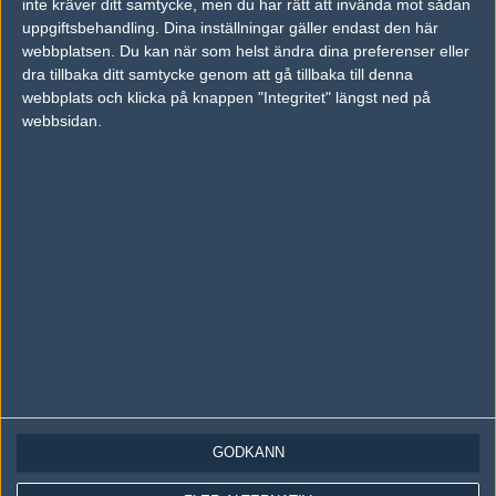
inte kräver ditt samtycke, men du har rätt att invända mot sådan
Följ oss på Instagram
uppgiftsbehandling. Dina inställningar gäller endast den här
Följ oss på Twitch
webbplatsen. Du kan när som helst ändra dina preferenser eller
dra tillbaka ditt samtycke genom att gå tillbaka till denna
Information
webbplats och klicka på knappen "Integritet" längst ned på
webbsidan.
Annonsering
Copyright och Privacy Policy
Användaravtal
Kontakta
Om Fragbite
Copyright Fragbite. Allt innehåll på Fragbite är skyddat enligt
Upphovsrättslagen. Citat eller texter baserade på Fragbites innehåll ska
följas eller föregås av källhänvisning.
Alla åsikter uttryckta på Fragbite representerar varje enskild skribent och
överensstämmer inte nödvändigtvis med Fragbites åsikter.
GODKÄNN
Programmering och design av
Fredric Bohlin
. För frågor rörande sajten
kan du skicka iväg ett email till
vår support
.