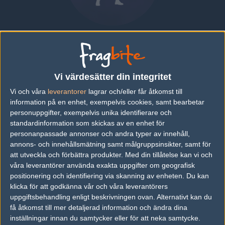
Oskari "ErrorzZz" Hammar
FINLAND
|
SPELAR FÖR
FINLAND
Vi värdesätter din integritet
Översikt
Bio
Matcher
Lag
Vi och våra
leverantorer
lagrar och/eller får åtkomst till
information på en enhet, exempelvis cookies, samt bearbetar
Bio
personuppgifter, exempelvis unika identifierare och
standardinformation som skickas av en enhet för
Oskari "ErrorzZz" Hammar är en Counter-Strike: Global Offensive-
personanpassade annonser och andra typer av innehåll,
spelare från Finland, som för närvarande spelar i Finland.
annons- och innehållsmätning samt målgruppsinsikter, samt för
att utveckla och förbättra produkter.
Med din tillåtelse kan vi och
Senaste matcherna
våra leverantörer använda exakta uppgifter om geografisk
Inga spelade matcher
positionering och identifiering via skanning av enheten. Du kan
klicka för att godkänna vår och våra leverantörers
uppgiftsbehandling enligt beskrivningen ovan. Alternativt kan du
få åtkomst till mer detaljerad information och ändra dina
Följ oss i social media
inställningar innan du samtycker eller för att neka samtycke.