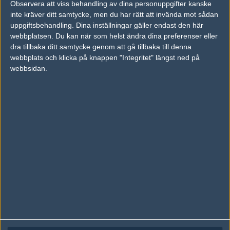
Observera att viss behandling av dina personuppgifter kanske
Följ oss på Facebook
inte kräver ditt samtycke, men du har rätt att invända mot sådan
Följ oss på Twitter
uppgiftsbehandling. Dina inställningar gäller endast den här
webbplatsen. Du kan när som helst ändra dina preferenser eller
Följ oss på Instagram
dra tillbaka ditt samtycke genom att gå tillbaka till denna
webbplats och klicka på knappen "Integritet" längst ned på
Följ oss på Twitch
webbsidan.
Information
Annonsering
Copyright och Privacy Policy
Användaravtal
Kontakta
Om Fragbite
Copyright Fragbite. Allt innehåll på Fragbite är skyddat enligt
Upphovsrättslagen. Citat eller texter baserade på Fragbites innehåll ska
följas eller föregås av källhänvisning.
Alla åsikter uttryckta på Fragbite representerar varje enskild skribent och