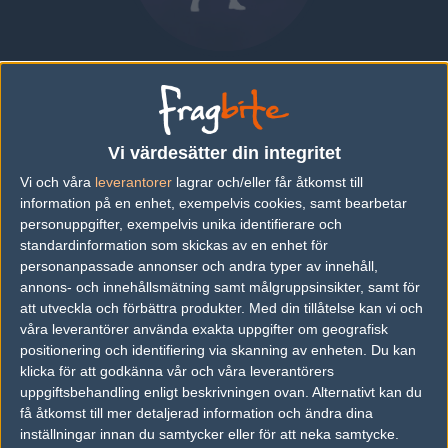
Arttu "KIZMO" Rantala
FINLAND
|
SPELAR FÖR
FINLAND
Vi värdesätter din integritet
Översikt
Bio
Matcher
Lag
Vi och våra
leverantorer
lagrar och/eller får åtkomst till
information på en enhet, exempelvis cookies, samt bearbetar
Bio
personuppgifter, exempelvis unika identifierare och
standardinformation som skickas av en enhet för
Arttu "KIZMO" Rantala är en Counter-Strike: Global Offensive-
personanpassade annonser och andra typer av innehåll,
spelare från Finland, som för närvarande spelar i Finland.
annons- och innehållsmätning samt målgruppsinsikter, samt för
att utveckla och förbättra produkter.
Med din tillåtelse kan vi och
Senaste matcherna
våra leverantörer använda exakta uppgifter om geografisk
Inga spelade matcher
positionering och identifiering via skanning av enheten. Du kan
klicka för att godkänna vår och våra leverantörers
uppgiftsbehandling enligt beskrivningen ovan. Alternativt kan du
få åtkomst till mer detaljerad information och ändra dina
Följ oss i social media
inställningar innan du samtycker eller för att neka samtycke.