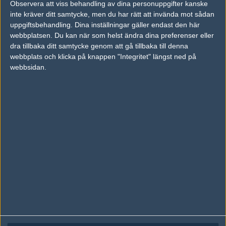
Observera att viss behandling av dina personuppgifter kanske
Följ oss på Facebook
inte kräver ditt samtycke, men du har rätt att invända mot sådan
Följ oss på Twitter
uppgiftsbehandling. Dina inställningar gäller endast den här
webbplatsen. Du kan när som helst ändra dina preferenser eller
Följ oss på Instagram
dra tillbaka ditt samtycke genom att gå tillbaka till denna
webbplats och klicka på knappen "Integritet" längst ned på
Följ oss på Twitch
webbsidan.
Information
Annonsering
Copyright och Privacy Policy
Användaravtal
Kontakta
Om Fragbite
Copyright Fragbite. Allt innehåll på Fragbite är skyddat enligt
Upphovsrättslagen. Citat eller texter baserade på Fragbites innehåll ska
följas eller föregås av källhänvisning.
Alla åsikter uttryckta på Fragbite representerar varje enskild skribent och