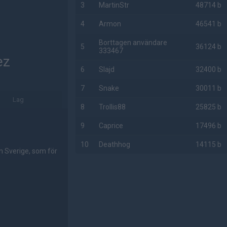
3
MartinStr
48714 b
4
Armon
46541 b
Borttagen användare
5
36124 b
333467
ez
6
Slajd
32400 b
7
Snake
30011 b
Lag
8
Trollis88
25825 b
9
Caprice
17496 b
10
Deathhog
14115 b
n Sverige, som för
AD