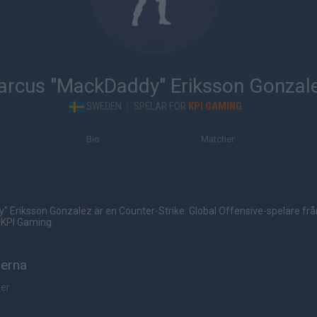
rcus "MackDaddy" Eriksson Gonzal
SWEDEN
|
SPELAR FÖR
KPI GAMING
Bio
Matcher
 Eriksson Gonzalez är en Counter-Strike: Global Offensive-spelare frå
 KPI Gaming.
herna
her