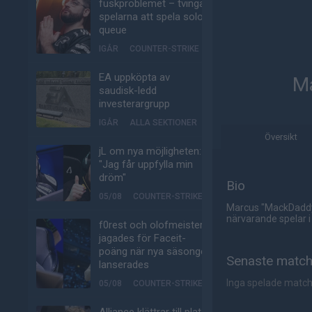
fuskproblemet – tvinga
spelarna att spela solo-
queue
IGÅR
COUNTER-STRIKE
EA uppköpta av
Ma
saudisk-ledd
investerargrupp
IGÅR
ALLA SEKTIONER
Översikt
jL om nya möjligheten:
"Jag får uppfylla min
dröm"
Bio
05/08
COUNTER-STRIKE
Marcus "MackDaddy"
närvarande spelar i
f0rest och olofmeister
jagades för Faceit-
poäng när nya säsongen
Senaste matc
lanserades
Inga spelade matc
05/08
COUNTER-STRIKE