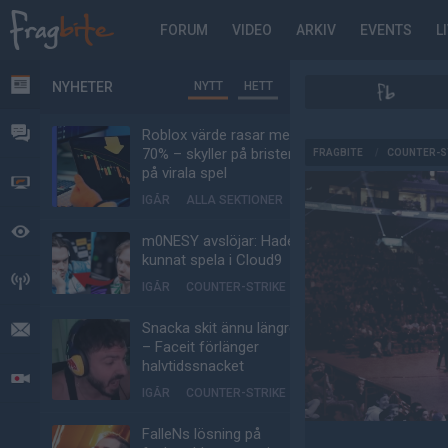
FORUM
VIDEO
ARKIV
EVENTS
L
NYHETER
NYTT
HETT
NYHETER
FORUM
Roblox värde rasar med
AD
70% – skyller på bristen
FRAGBITE
/
COUNTER-S
på virala spel
VIDEO
IGÅR
ALLA SEKTIONER
BEVAKAT
m0NESY avslöjar: Hade
kunnat spela i Cloud9
HÄNDELSER
IGÅR
COUNTER-STRIKE
Snacka skit ännu längre
MEDDELANDEN
– Faceit förlänger
halvtidssnacket
LIVESÄNDNINGAR
IGÅR
COUNTER-STRIKE
FalleNs lösning på