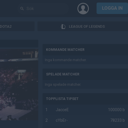
LOGGA IN
DOTA2
LEAGUE OF LEGENDS
AD
KOMMANDE MATCHER
Inga kommande matcher.
SPELADE MATCHER
Inga spelade matcher.
TOPPLISTA TIPSET
1
JacceE
100000 b
2
cYbEr-
78233 b