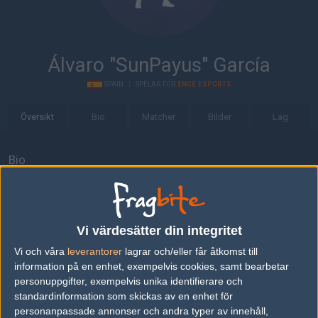
Álvaro "SunPayus" García
SPAIN
|
SPELAR FÖR
ENCE ESPORTS
Översikt
Bio
Matcher
Bilder
Lag
Bio
Álvaro "SunPayus" García är en Counter-Strike: Global Offensive-
spelare från Spain, som för närvarande spelar i ENCE Esports.
Senaste matcherna
Vi värdesätter din integritet
Vi och våra
leverantorer
lagrar och/eller får åtkomst till
ENCE Esports
5
16
12
9
1
20
0%
information på en enhet, exempelvis cookies, samt bearbetar
Team Vitality
5
7
16
16
2
AUG
personuppgifter, exempelvis unika identifierare och
0%
standardinformation som skickas av en enhet för
personanpassade annonser och andra typer av innehåll,
Heroic
50%
20
5
0