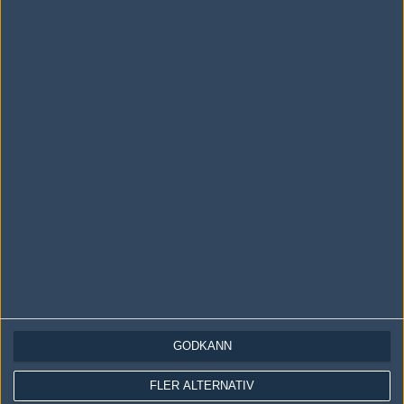
Följ oss i social media
Följ oss på Facebook
Följ oss på Twitter
Följ oss på Instagram
Följ oss på Twitch
Information
Annonsering
Copyright och Privacy Policy
GODKÄNN
Användaravtal
Kontakta
FLER ALTERNATIV