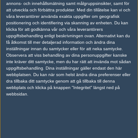
19
annons- och innehållsmätning samt målgruppsinsikter, samt för
ENCE Esports
50%
22
16
2
AUG
att utveckla och förbättra produkter.
Med din tillåtelse kan vi och
våra leverantörer använda exakta uppgifter om geografisk
Team Liquid
50%
17
5
0
positionering och identifiering via skanning av enheten. Du kan
16
klicka för att godkänna vår och våra leverantörers
ENCE Esports
50%
19
16
2
AUG
uppgiftsbehandling enligt beskrivningen ovan. Alternativt kan du
få åtkomst till mer detaljerad information och ändra dina
ENCE Es
4
10
16
9
1
06
inställningar innan du samtycker eller för att neka samtycke.
ports
50%
Observera att viss behandling av dina personuppgifter kanske
G2 Espo
16
16
13
16
3
AUG
rts
50%
inte kräver ditt samtycke, men du har rätt att invända mot sådan
uppgiftsbehandling. Dina inställningar gäller endast den här
ENCE Esports
5
16
14
16
2
05
webbplatsen. Du kan när som helst ändra dina preferenser eller
0%
dra tillbaka ditt samtycke genom att gå tillbaka till denna
Team Vitality
5
14
16
7
1
AUG
0%
webbplats och klicka på knappen "Integritet" längst ned på
webbsidan.
Senaste bilder