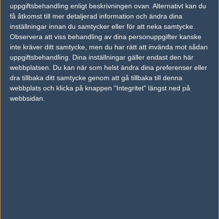
25
3%
uppgiftsbehandling enligt beskrivningen ovan. Alternativt kan du
Lynn Vision Gam
16
8
12
1
JAN
få åtkomst till mer detaljerad information och ändra dina
ing
37%
inställningar innan du samtycker eller för att neka samtycke.
Eternal Fire
50%
16
16
2
Observera att viss behandling av dina personuppgifter kanske
19
inte kräver ditt samtycke, men du har rätt att invända mot sådan
Lynn Vision Gaming
5
9
9
0
JAN
uppgiftsbehandling. Dina inställningar gäller endast den här
0%
webbplatsen. Du kan när som helst ändra dina preferenser eller
dra tillbaka ditt samtycke genom att gå tillbaka till denna
webbplats och klicka på knappen "Integritet" längst ned på
Följ oss i social media
webbsidan.
Följ oss på Facebook
Följ oss på Twitter
Följ oss på Instagram
Följ oss på Twitch
Information
Annonsering