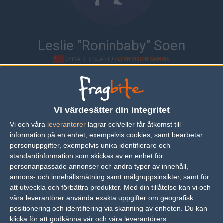
Leslie "Roninbaby" Soen
CHINA
|
SPELAR FÖR
LYNN VISION GAMING
Översikt
Bio
Matcher
Lag
Vi värdesätter din integritet
Bio
Vi och våra
leverantorer
lagrar och/eller får åtkomst till
Leslie "Roninbaby" Soen är en Counter-Strike: Global Offensive-
information på en enhet, exempelvis cookies, samt bearbetar
spelare från China, som för närvarande spelar i Lynn Vision Gaming.
personuppgifter, exempelvis unika identifierare och
Senaste matcherna
standardinformation som skickas av en enhet för
personanpassade annonser och andra typer av innehåll,
annons- och innehållsmätning samt målgruppsinsikter, samt för
Lynn Vision Gaming
5
12
7
0
31
0%
att utveckla och förbättra produkter.
Med din tillåtelse kan vi och
Fnatic Rising
50%
16
16
2
JAN
våra leverantörer använda exakta uppgifter om geografisk
positionering och identifiering via skanning av enheten. Du kan
HAVU Gaming
6
9
16
16
2
klicka för att godkänna vår och våra leverantörers