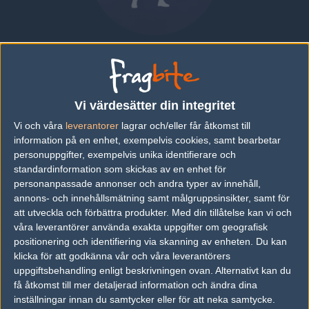
Zhen "aree" Long
CHINA
|
SPELAR FÖR
LYNN VISION GAMING
Vi värdesätter din integritet
Översikt
Bio
Matcher
Lag
Vi och våra
leverantorer
lagrar och/eller får åtkomst till
information på en enhet, exempelvis cookies, samt bearbetar
Bio
personuppgifter, exempelvis unika identifierare och
standardinformation som skickas av en enhet för
Zhen "aree" Long är en Counter-Strike: Global Offensive-spelare
personanpassade annonser och andra typer av innehåll,
från China, som för närvarande spelar i Lynn Vision Gaming.
annons- och innehållsmätning samt målgruppsinsikter, samt för
att utveckla och förbättra produkter.
Med din tillåtelse kan vi och
Senaste matcherna
våra leverantörer använda exakta uppgifter om geografisk
Inga spelade matcher
positionering och identifiering via skanning av enheten. Du kan
klicka för att godkänna vår och våra leverantörers
uppgiftsbehandling enligt beskrivningen ovan. Alternativt kan du
få åtkomst till mer detaljerad information och ändra dina
Följ oss i social media
inställningar innan du samtycker eller för att neka samtycke.