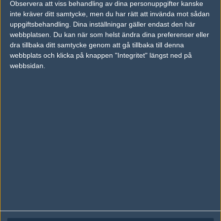
Observera att viss behandling av dina personuppgifter kanske
Följ oss på Facebook
inte kräver ditt samtycke, men du har rätt att invända mot sådan
Följ oss på Twitter
uppgiftsbehandling. Dina inställningar gäller endast den här
webbplatsen. Du kan när som helst ändra dina preferenser eller
Följ oss på Instagram
dra tillbaka ditt samtycke genom att gå tillbaka till denna
webbplats och klicka på knappen "Integritet" längst ned på
Följ oss på Twitch
webbsidan.
Information
Annonsering
Copyright och Privacy Policy
Användaravtal
Kontakta
Om Fragbite
Copyright Fragbite. Allt innehåll på Fragbite är skyddat enligt
Upphovsrättslagen. Citat eller texter baserade på Fragbites innehåll ska
följas eller föregås av källhänvisning.
Alla åsikter uttryckta på Fragbite representerar varje enskild skribent och