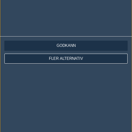
2D
James Levy
rekonz
Daniel Mort
GODKÄNN
Mizzy
Matt Webster
FLER ALTERNATIV
Garfunkled
Angus Lloyd
nexar
Blade Garrick