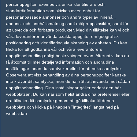
Dylan Brown
personuppgifter, exempelvis unika identifierare och
standardinformation som skickas av en enhet för
personanpassade annonser och andra typer av innehåll,
NikkeZ
annons- och innehållsmätning samt målgruppsinsikter, samt för
Nikhil Victor
att utveckla och förbättra produkter.
Med din tillåtelse kan vi och
våra leverantörer använda exakta uppgifter om geografisk
positionering och identifiering via skanning av enheten. Du kan
InJect
klicka för att godkänna vår och våra leverantörers
Steve Honan
uppgiftsbehandling enligt beskrivningen ovan. Alternativt kan du
få åtkomst till mer detaljerad information och ändra dina
inställningar innan du samtycker eller för att neka samtycke.
burnruok
Observera att viss behandling av dina personuppgifter kanske
inte kräver ditt samtycke, men du har rätt att invända mot sådan
Cal Henderson
uppgiftsbehandling. Dina inställningar gäller endast den här
webbplatsen. Du kan när som helst ändra dina preferenser eller
deStiny
dra tillbaka ditt samtycke genom att gå tillbaka till denna
webbplats och klicka på knappen "Integritet" längst ned på
Sean Kaiwai
webbsidan.
Zemp
Peter Renouf