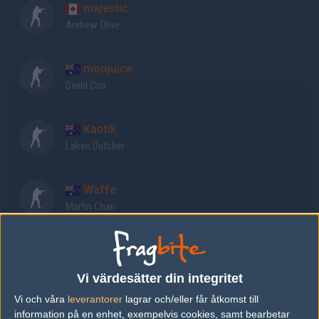
majestic
Andrew Olive
moojuice
David Cox
Kaotik
Laken Dutcher
Waffe
Martin Chan
Infrequent
Jesse Barker
Vi värdesätter din integritet
Vi och våra
leverantorer
lagrar och/eller får åtkomst till
Kyoto
information på en enhet, exempelvis cookies, samt bearbetar