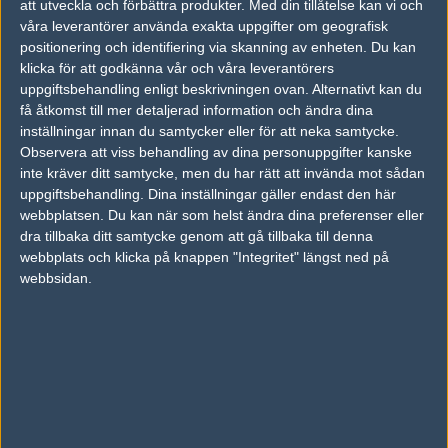
att utveckla och förbättra produkter.
Med din tillåtelse kan vi och
Hall of Fame,
våra leverantörer använda exakta uppgifter om geografisk
positionering och identifiering via skanning av enheten. Du kan
AD
klicka för att godkänna vår och våra leverantörers
0 kommentarer —
skriv kommentar
uppgiftsbehandling enligt beskrivningen ovan. Alternativt kan du
få åtkomst till mer detaljerad information och ändra dina
inställningar innan du samtycker eller för att neka samtycke.
Ingen har skrivit någon kommentar ännu.
Observera att viss behandling av dina personuppgifter kanske
inte kräver ditt samtycke, men du har rätt att invända mot sådan
Skriv en kommentar
Upp
uppgiftsbehandling. Dina inställningar gäller endast den här
webbplatsen. Du kan när som helst ändra dina preferenser eller
dra tillbaka ditt samtycke genom att gå tillbaka till denna
webbplats och klicka på knappen "Integritet" längst ned på
webbsidan.
LOGGA IN
REGISTRERA DIG