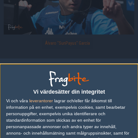
Álvaro "SunPayus" García
Uppladdad 2022-02-21 14:16 i galleriet
IEM Katowice 2022 - Play-ins
Vi värdesätter din integritet
DELA DETTA PÅ INTERNET
Vi och våra
leverantorer
lagrar och/eller får åtkomst till
information på en enhet, exempelvis cookies, samt bearbetar
personuppgifter, exempelvis unika identifierare och
standardinformation som skickas av en enhet för
FOTOGRAF
personanpassade annonser och andra typer av innehåll,
annons- och innehållsmätning samt målgruppsinsikter, samt för
Kim "bru1ser" Andersson