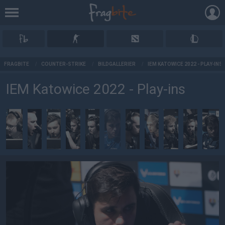
AD
FRAGBITE
/
COUNTER-STRIKE
/
BILDGALLERIER
/
IEM KATOWICE 2022 - PLAY-INS
IEM Katowice 2022 - Play-ins