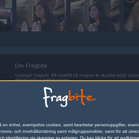
Om Fragbite
Copyright Fragbite. Allt innehåll på Fragbite är skyddat enligt Uppho
eller föregås av källhänvisning.
Alla åsikter uttryckta på Fragbite representerar varje enskild skribe
Programmering och design av
Fredric Bohlin
. För frågor rörande sajt
Cookies
Fragbite använder cookies för att spara användarspecifik informa
n på en enhet, exempelvis cookies, samt bearbetar personuppgifter, exem
omröstningar och för att föra statistik. För att slippa cookies kan 
ons- och innehållsmätning samt målgruppsinsikter, samt för att utveck
besöka Fragbite. Den här textraden finns här på grund av lagen om ele
h identifiering via skanning av enheten. Du kan klicka för att godkänn