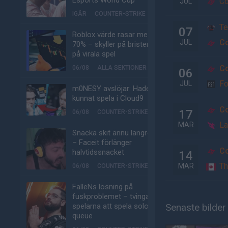
Esports World Cup
Co
JUL
IGÅR
COUNTER-STRIKE
Te
07
Roblox värde rasar med
Co
JUL
70% – skyller på bristen
på virala spel
Co
06/08
ALLA SEKTIONER
06
Fo
JUL
m0NESY avslöjar: Hade
kunnat spela i Cloud9
Co
17
06/08
COUNTER-STRIKE
La
MAR
Snacka skit ännu längre
– Faceit förlänger
Co
halvtidssnacket
14
Th
MAR
06/08
COUNTER-STRIKE
FalleNs lösning på
fuskproblemet – tvinga
spelarna att spela solo-
Senaste bilder
queue