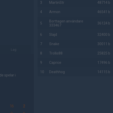
3
MartinStr
48714 b
4
Armon
46541 b
Borttagen användare
5
36124 b
333467
6
Slajd
32400 b
7
Snake
30011 b
Lag
8
Trollis88
25825 b
9
Caprice
17496 b
10
Deathhog
14115 b
e spelar i
AD
16
2