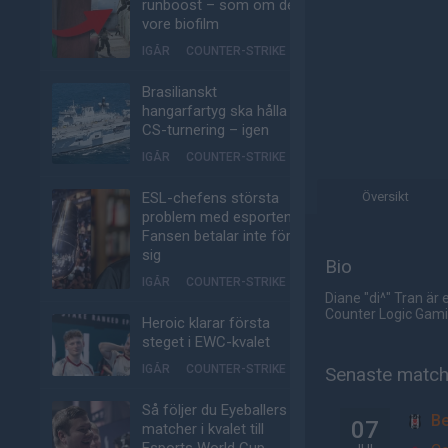
runboost – som om det
vore biofilm
IGÅR
COUNTER-STRIKE
Brasilianskt
hangarfartyg ska hålla
CS-turnering – igen
IGÅR
COUNTER-STRIKE
ESL-chefens största
Översikt
problem med esporten:
Fansen betalar inte för
sig
Bio
IGÅR
COUNTER-STRIKE
Diane "di^" Tran är
Counter Logic Gami
Heroic klarar första
steget i EWC-kvalet
IGÅR
COUNTER-STRIKE
Senaste matc
Så följer du Eyeballers
Be
07
matcher i kvalet till