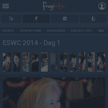
AD
FRAGBITE
/
COUNTER-STRIKE
/
BILDGALLERIER
/
ESWC 2014 - DAG 1
/
BILD
ESWC 2014 - Dag 1