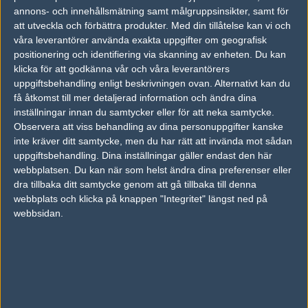
annons- och innehållsmätning samt målgruppsinsikter, samt för
André "rich" Åkerblom
att utveckla och förbättra produkter.
Med din tillåtelse kan vi och
Legend, Stockholm
våra leverantörer använda exakta uppgifter om geografisk
Follow on
@richforfree
positionering och identifiering via skanning av enheten. Du kan
TAGGAR
klicka för att godkänna vår och våra leverantörers
uppgiftsbehandling enligt beskrivningen ovan. Alternativt kan du
,
DIANE "DI^" TRAN
ESPORTS WORLD CONVENTION
få åtkomst till mer detaljerad information och ändra dina
inställningar innan du samtycker eller för att neka samtycke.
AD
Observera att viss behandling av dina personuppgifter kanske
0 kommentarer —
skriv kommentar
inte kräver ditt samtycke, men du har rätt att invända mot sådan
uppgiftsbehandling. Dina inställningar gäller endast den här
Ingen har skrivit någon kommentar ännu.
webbplatsen. Du kan när som helst ändra dina preferenser eller
dra tillbaka ditt samtycke genom att gå tillbaka till denna
Skriv en kommentar
webbplats och klicka på knappen "Integritet" längst ned på
Upp
webbsidan.