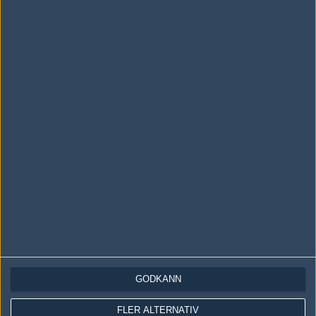
LOGGA IN
REGISTRERA DIG
Följ oss i social media
Följ oss på Facebook
Följ oss på Twitter
Följ oss på Instagram
Följ oss på Twitch
Information
Annonsering
Copyright och Privacy Policy
GODKÄNN
Användaravtal
FLER ALTERNATIV
Kontakta