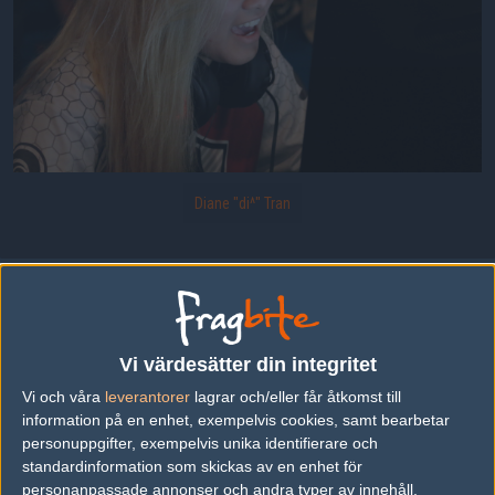
Diane "di^" Tran
di^ från Ubinited.
Uppladdad 2014-10-30 11:52 i galleriet
ESWC 2014 - Dag 1
Vi värdesätter din integritet
Vi och våra
leverantorer
lagrar och/eller får åtkomst till
DELA DETTA PÅ INTERNET
information på en enhet, exempelvis cookies, samt bearbetar
personuppgifter, exempelvis unika identifierare och
standardinformation som skickas av en enhet för
FOTOGRAF
personanpassade annonser och andra typer av innehåll,