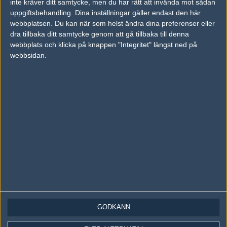
inte kräver ditt samtycke, men du har rätt att invända mot sådan
Följ oss på Instagram
uppgiftsbehandling. Dina inställningar gäller endast den här
Följ oss på Twitch
webbplatsen. Du kan när som helst ändra dina preferenser eller
dra tillbaka ditt samtycke genom att gå tillbaka till denna
Information
webbplats och klicka på knappen "Integritet" längst ned på
webbsidan.
Annonsering
Copyright och Privacy Policy
Användaravtal
Kontakta
Om Fragbite
Copyright Fragbite. Allt innehåll på Fragbite är skyddat enligt
Upphovsrättslagen. Citat eller texter baserade på Fragbites innehåll ska
följas eller föregås av källhänvisning.
Alla åsikter uttryckta på Fragbite representerar varje enskild skribent och
överensstämmer inte nödvändigtvis med Fragbites åsikter.
GODKÄNN
Programmering och design av
Fredric Bohlin
. För frågor rörande sajten
kan du skicka iväg ett email till
vår support
.