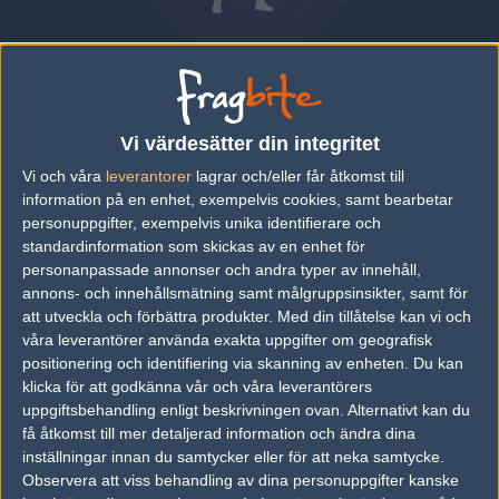
Abdo "c4lypso" Agha
UNITED STATES
|
SPELAR FÖR
LIVID
Vi värdesätter din integritet
Vi och våra
leverantorer
lagrar och/eller får åtkomst till
Översikt
Bio
Matcher
Lag
information på en enhet, exempelvis cookies, samt bearbetar
personuppgifter, exempelvis unika identifierare och
standardinformation som skickas av en enhet för
Senaste matcherna
personanpassade annonser och andra typer av innehåll,
annons- och innehållsmätning samt målgruppsinsikter, samt för
Inga spelade matcher
att utveckla och förbättra produkter.
Med din tillåtelse kan vi och
våra leverantörer använda exakta uppgifter om geografisk
positionering och identifiering via skanning av enheten. Du kan
Följ oss i social media
klicka för att godkänna vår och våra leverantörers
uppgiftsbehandling enligt beskrivningen ovan. Alternativt kan du
Följ oss på Facebook
få åtkomst till mer detaljerad information och ändra dina
inställningar innan du samtycker eller för att neka samtycke.
Följ oss på Twitter
Observera att viss behandling av dina personuppgifter kanske