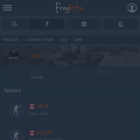
AD
FRAGBITE
/
COUNTER-STRIKE
/
LAG
/
LIVID
Livid
LAND
LÄNKAR
Canada
Spelare
J0LZ
David Jolin
KOLER