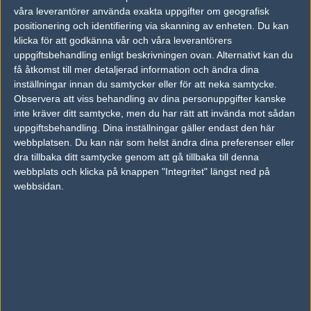
våra leverantörer använda exakta uppgifter om geografisk
positionering och identifiering via skanning av enheten. Du kan
gMd
klicka för att godkänna vår och våra leverantörers
Anthony Guimond
uppgiftsbehandling enligt beskrivningen ovan. Alternativt kan du
få åtkomst till mer detaljerad information och ändra dina
inställningar innan du samtycker eller för att neka samtycke.
huynh
Observera att viss behandling av dina personuppgifter kanske
Danny Huynh
inte kräver ditt samtycke, men du har rätt att invända mot sådan
uppgiftsbehandling. Dina inställningar gäller endast den här
webbplatsen. Du kan när som helst ändra dina preferenser eller
c4lypso
dra tillbaka ditt samtycke genom att gå tillbaka till denna
Abdo Agha
webbplats och klicka på knappen "Integritet" längst ned på
webbsidan.
Senaste resultat
vs.
Forty Six and 2
3-16
Följ oss i social media