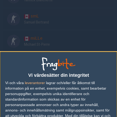
Yannick Blanchette
smL
Samuel Bertrand
miLLe
Michael St-Pierre
MkaeL
Michael De Luca
Vi värdesätter din integritet
INCREDIBLE
Vi och våra
leverantorer
lagrar och/eller får åtkomst till
information på en enhet, exempelvis cookies, samt bearbetar
Mathieu Bergeron
personuppgifter, exempelvis unika identifierare och
standardinformation som skickas av en enhet för
effys
personanpassade annonser och andra typer av innehåll,
annons- och innehållsmätning samt målgruppsinsikter, samt för
Loic Sauvageau
att utveckla och förbättra produkter.
Med din tillåtelse kan vi och