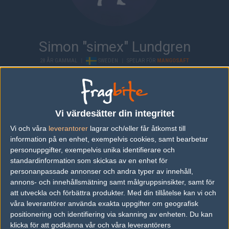
Simon "simex" Lundgren
28 ÅR GAMMAL
|
SWEDEN
|
SPELAR FÖR
MANGOSAFT
Översikt
Bio
Matcher
Lag
Vi värdesätter din integritet
Senaste matcherna
Vi och våra
leverantorer
lagrar och/eller får åtkomst till
information på en enhet, exempelvis cookies, samt bearbetar
Katjakaj&bente
7
16
16
2
14
personuppgifter, exempelvis unika identifierare och
bent
50%
Mangosaft
50%
16
7
5
1
APR
standardinformation som skickas av en enhet för
personanpassade annonser och andra typer av innehåll,
annons- och innehållsmätning samt målgruppsinsikter, samt för
Mangosaft
55%
13
14
att utveckla och förbättra produkter.
Med din tillåtelse kan vi och
Sovietski
45%
16
APR
våra leverantörer använda exakta uppgifter om geografisk
positionering och identifiering via skanning av enheten. Du kan
klicka för att godkänna vår och våra leverantörers
Mangosaft
33%
16