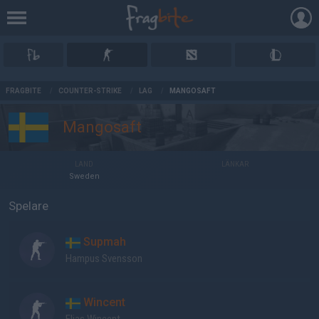
AD
FRAGBITE
/
COUNTER-STRIKE
/
LAG
/
MANGOSAFT
Mangosaft
LAND
LÄNKAR
Sweden
Spelare
Supmah
Hampus Svensson
Wincent