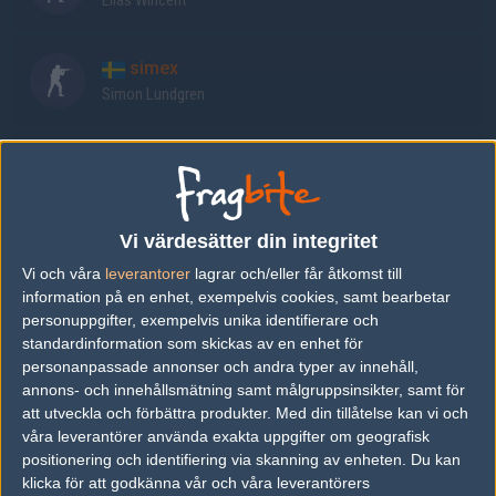
Elias Wincent
simex
Simon Lundgren
Sparkie
Joseph Fager
Vi värdesätter din integritet
Rubo
Vi och våra
leverantorer
lagrar och/eller får åtkomst till
Robin Andersson
information på en enhet, exempelvis cookies, samt bearbetar
personuppgifter, exempelvis unika identifierare och
standardinformation som skickas av en enhet för
Rubo
personanpassade annonser och andra typer av innehåll,
Robin Andersson
annons- och innehållsmätning samt målgruppsinsikter, samt för
att utveckla och förbättra produkter.
Med din tillåtelse kan vi och
våra leverantörer använda exakta uppgifter om geografisk
Senaste resultat
positionering och identifiering via skanning av enheten. Du kan
klicka för att godkänna vår och våra leverantörers
vs.
Katjakaj&bentebent
2-1