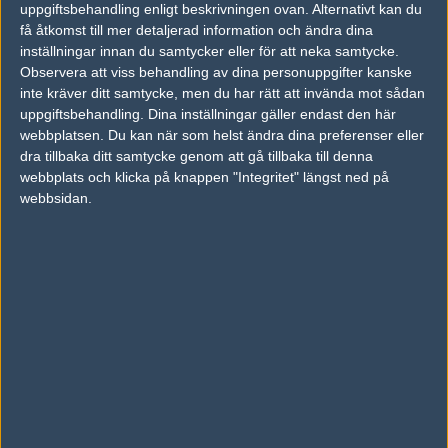
uppgiftsbehandling enligt beskrivningen ovan. Alternativt kan du
få åtkomst till mer detaljerad information och ändra dina
vs.
Sovietski
13-16
inställningar innan du samtycker eller för att neka samtycke.
vs.
Dreamchasers
16-5
Observera att viss behandling av dina personuppgifter kanske
inte kräver ditt samtycke, men du har rätt att invända mot sådan
vs.
Räkmacka
19-16
uppgiftsbehandling. Dina inställningar gäller endast den här
webbplatsen. Du kan när som helst ändra dina preferenser eller
dra tillbaka ditt samtycke genom att gå tillbaka till denna
webbplats och klicka på knappen "Integritet" längst ned på
Följ oss i social media
webbsidan.
Följ oss på Facebook
Följ oss på Twitter
Följ oss på Instagram
Följ oss på Twitch
Information
Annonsering