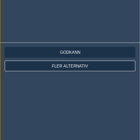
näst sista rundorna på Nuke. Gör man såna misstag lär nog bli
en överkörning emot FAZE.
#2
Bertiiiiil
1
Old School
2023-07-29 20:52
dags för brollan o bli lite jämnare.. rez är tyvärr också för svajig
GODKÄNN
FLER ALTERNATIV
Skriv en kommentar
Upp
LOGGA IN
REGISTRERA DIG