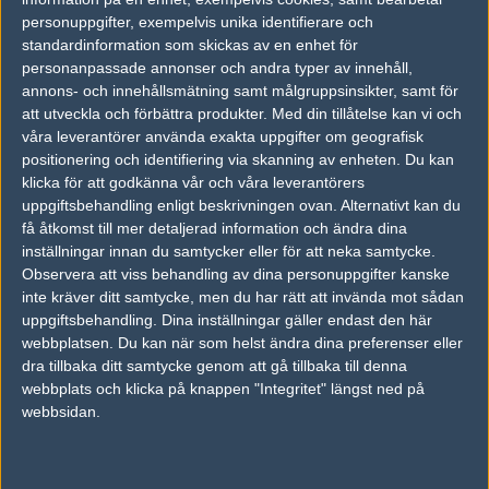
personuppgifter, exempelvis unika identifierare och
standardinformation som skickas av en enhet för
Trots ett svagt köp kunde Imperial tvinga kartan till övertid. NIP
personanpassade annonser och andra typer av innehåll,
började här rulla och förlorade inte en runda till utan stängde
annons- och innehållsmätning samt målgruppsinsikter, samt för
kartan, och därmed matchen, med 19-15. I och med detta är NIP
att utveckla och förbättra produkter.
Med din tillåtelse kan vi och
klara för gruppspelet av IEM Cologne och ställs i sin första
våra leverantörer använda exakta uppgifter om geografisk
match mot
Faze Clan
.
positionering och identifiering via skanning av enheten. Du kan
klicka för att godkänna vår och våra leverantörers
uppgiftsbehandling enligt beskrivningen ovan. Alternativt kan du
NIP
IMP
2 - 1
få åtkomst till mer detaljerad information och ändra dina
inställningar innan du samtycker eller för att neka samtycke.
Observera att viss behandling av dina personuppgifter kanske
inte kräver ditt samtycke, men du har rätt att invända mot sådan
Ytterligare en svensk spelare hade en chans att säkra en plats i
uppgiftsbehandling. Dina inställningar gäller endast den här
gruppspelet. Detta var
Tim
"nawwk"
Jonasson
från
Apeks
. De
webbplatsen. Du kan när som helst ändra dina preferenser eller
föll dock i sin match mot
OG
.
dra tillbaka ditt samtycke genom att gå tillbaka till denna
webbplats och klicka på knappen "Integritet" längst ned på
webbsidan.
APE
OG
0 - 2