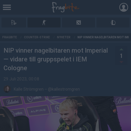
AD
FRAGBITE
/
COUNTER-STRIKE
/
NYHETER
/
NIP VINNER NAGELBITAREN MOT IMPE
NIP vinner nagelbitaren mot Imperial
1
— vidare till gruppspelet i IEM
Cologne
29 Juli 2023, 00:08
Kalle Strömgren
–
@kallestromgren