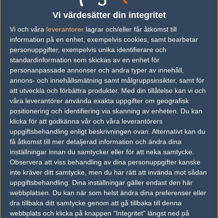
Vi värdesätter din integritet
Vi och våra
leverantorer
lagrar och/eller får åtkomst till
information på en enhet, exempelvis cookies, samt bearbetar
personuppgifter, exempelvis unika identifierare och
Kalle "Hallonkraem" Strömgren
standardinformation som skickas av en enhet för
Legend, Stockholm
personanpassade annonser och andra typer av innehåll,
Follow on
@kallestromgren
annons- och innehållsmätning samt målgruppsinsikter, samt för
att utveckla och förbättra produkter.
Med din tillåtelse kan vi och
Brollan om Fnatic: "Det känns ganska konstigt
våra leverantörer använda exakta uppgifter om geografisk
att spela mot dem fortfarande"
positionering och identifiering via skanning av enheten. Du kan
klicka för att godkänna vår och våra leverantörers
13 Maj 2023
uppgiftsbehandling enligt beskrivningen ovan. Alternativt kan du
få åtkomst till mer detaljerad information och ändra dina
djL: "Spelar man i NIP så ska man vara en
inställningar innan du samtycker eller för att neka samtycke.
contender för att vinna"
Observera att viss behandling av dina personuppgifter kanske
8 Maj 2023
inte kräver ditt samtycke, men du har rätt att invända mot sådan
uppgiftsbehandling. Dina inställningar gäller endast den här
REZ inför Majorn: "Jag är inte den spelaren jag
webbplatsen. Du kan när som helst ändra dina preferenser eller
var förut"
dra tillbaka ditt samtycke genom att gå tillbaka till denna
webbplats och klicka på knappen "Integritet" längst ned på
7 Maj 2023