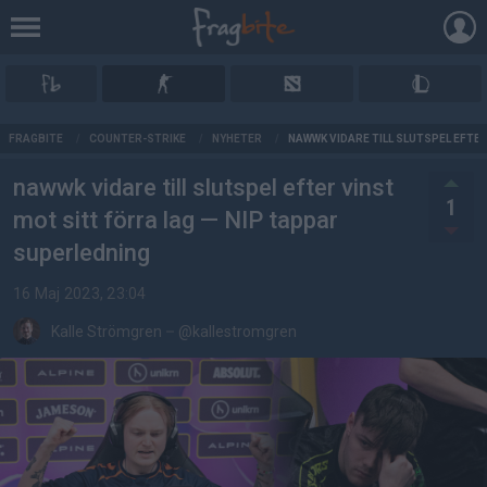
AD
FRAGBITE
/
COUNTER-STRIKE
/
NYHETER
/
NAWWK VIDARE TILL SLUTSPEL EFTE
nawwk vidare till slutspel efter vinst
1
mot sitt förra lag — NIP tappar
superledning
16 Maj 2023, 23:04
Kalle Strömgren
–
@kallestromgren