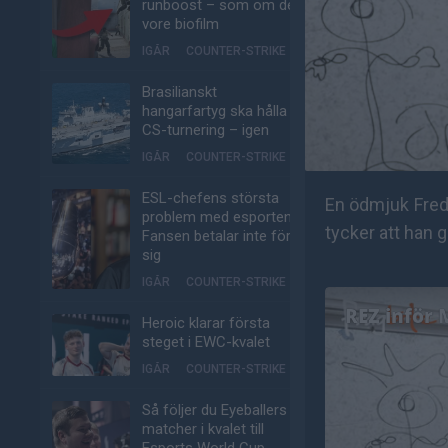
runboost – som om det
vore biofilm
IGÅR
COUNTER-STRIKE
Brasilianskt
hangarfartyg ska hålla
CS-turnering – igen
IGÅR
COUNTER-STRIKE
ESL-chefens största
En ödmjuk Fredr
problem med esporten:
tycker att han g
Fansen betalar inte för
sig
IGÅR
COUNTER-STRIKE
Heroic klarar första
steget i EWC-kvalet
IGÅR
COUNTER-STRIKE
Så följer du Eyeballers
matcher i kvalet till