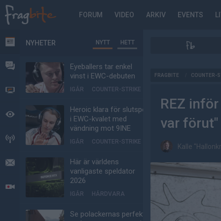
FORUM
VIDEO
ARKIV
EVENTS
L
NYHETER
NYTT
HETT
NYHETER
FORUM
Eyeballers tar enkel
AD
vinst i EWC-debuten
FRAGBITE
/
COUNTER-S
IGÅR
COUNTER-STRIKE
VIDEO
REZ inför
Heroic klara för slutspel
BEVAKAT
i EWC-kvalet med
var förut"
vändning mot 9INE
HÄNDELSER
IGÅR
COUNTER-STRIKE
Kalle "Hallon
Här är världens
MEDDELANDEN
vanligaste speldator
2026
LIVESÄNDNINGAR
IGÅR
HÅRDVARA
Se polackernas perfekta