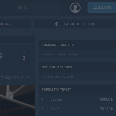
LOGGA IN
DOTA2
LEAGUE OF LEGENDS
AD
KOMMANDE MATCHER
g
Inga kommande matcher.
2
SPELADE MATCHER
Inga spelade matcher.
7 Maj 2023, 18:45
TOPPLISTA TIPSET
1
JacceE
100000 b
2
cYbEr-
78233 b