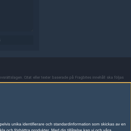
G
vsrättslagen. Citat eller texter baserade på Fragbites innehåll ska följas
nt och överensstämmer inte nödvändigtvis med Fragbites åsikter.
en kan du skicka iväg ett email till
vår support
.
tion så som t.ex. användarnamn. Cookies sparas även när man deltar i
pelvis unika identifierare och standardinformation som skickas av en
du stänga av cookies i din webbläsares inställningar eller välja att inte
la och förbättra produkter.
Med din tillåtelse kan vi och våra