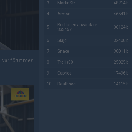
3
MartinStr
48714 b
4
Armon
46541 b
Borttagen användare
5
36124 b
333467
6
Slajd
32400 b
7
Snake
30011 b
n var förut men
8
Trollis88
25825 b
9
Caprice
17496 b
10
Deathhog
14115 b
AD