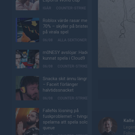
Esports World Cup
IGÅR
COUNTER-STRIKE
Roblox värde rasar med
70% – skyller på bristen
på virala spel
06/08
ALLA SEKTIONER
m0NESY avslöjar: Hade
kunnat spela i Cloud9
06/08
COUNTER-STRIKE
Snacka skit ännu längre
– Faceit förlänger
halvtidssnacket
06/08
COUNTER-STRIKE
FalleNs lösning på
fuskproblemet – tvinga
Kalle
spelarna att spela solo-
Legen
queue
Follo