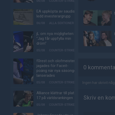
06/08
COUNTER-STRIKE
EA uppköpta av saudisk-
ledd investerargrupp
06/08
ALLA SEKTIONER
jL om nya möjligheten:
"Jag får uppfylla min
dröm"
05/08
COUNTER-STRIKE
AD
f0rest och olofmeister
jagades för Faceit-
0 kommenta
poäng när nya säsongen
lanserades
05/08
COUNTER-STRIKE
Ingen har skrivit n
Alliance klättrar till plats
Skriv en ko
17 på världsrankingen
05/08
COUNTER-STRIKE