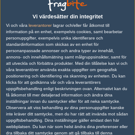
Previous results for
Team Spirit
Vi värdesätter din integritet
vs.
Ninjas in Pyjamas
0-2
Vi och våra
leverantorer
lagrar och/eller får åtkomst till
information på en enhet, exempelvis cookies, samt bearbetar
vs.
Grayhound Gaming
16-6
personuppgifter, exempelvis unika identifierare och
vs.
Heroic
0-2
standardinformation som skickas av en enhet för
personanpassade annonser och andra typer av innehåll,
vs.
Team Liquid
1-2
annons- och innehållsmätning samt målgruppsinsikter, samt för
att utveckla och förbättra produkter.
Med din tillåtelse kan vi och
vs.
Sprout
2-0
våra leverantörer använda exakta uppgifter om geografisk
vs.
Outsiders
14-16
positionering och identifiering via skanning av enheten. Du kan
klicka för att godkänna vår och våra leverantörers
uppgiftsbehandling enligt beskrivningen ovan. Alternativt kan du
Previous results for
Sprout
få åtkomst till mer detaljerad information och ändra dina
inställningar innan du samtycker eller för att neka samtycke.
vs.
Evil Geniuses
0-2
Observera att viss behandling av dina personuppgifter kanske
vs.
OG
16-19
inte kräver ditt samtycke, men du har rätt att invända mot sådan
uppgiftsbehandling. Dina inställningar gäller endast den här
vs.
BIG
1-2
webbplatsen. Du kan när som helst ändra dina preferenser eller
dra tillbaka ditt samtycke genom att gå tillbaka till denna
vs.
Gamerlegion
25-23