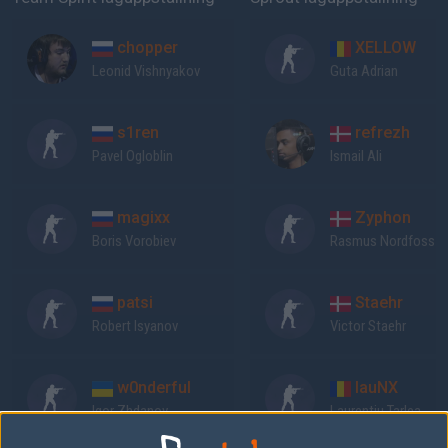
chopper
XELLOW
Leonid Vishnyakov
Guta Adrian
s1ren
refrezh
Pavel Ogloblin
Ismail Ali
magixx
Zyphon
Boris Vorobiev
Rasmus Nordfoss
patsi
Staehr
Robert Isyanov
Victor Staehr
w0nderful
lauNX
Igor Zhdanov
Laurentiu Tarlea