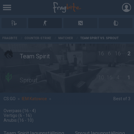
AD
FRAGBITE
/
COUNTER-STRIKE
/
MATCHER
/
TEAM SPIRIT VS. SPROUT
16
6
16
2
Team Spirit
10
16
4
1
Sprout
CS:GO
»
IEM Katowice
»
Best of 3
Overpass
(16 - 4
)
Vertigo
(6 - 16
)
Anubis
(16 - 10
)
Team Spirit laguppställning
Sprout laguppställning