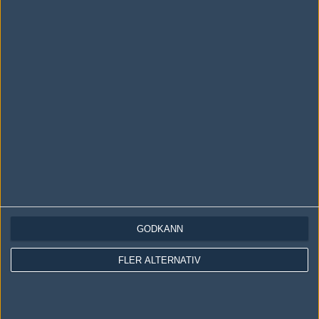
LOGGA IN
REGISTRERA DIG
Följ oss i social media
Följ oss på Facebook
Följ oss på Twitter
GODKÄNN
Följ oss på Instagram
FLER ALTERNATIV
Följ oss på Twitch
Information