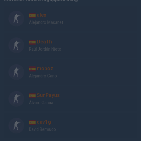
alex
Alejandro Masanet
DeaTh
Raúl Jordán Nieto
mopoz
Alejandro Cano
SunPayus
Álvaro García
dav1g
David Bermudo