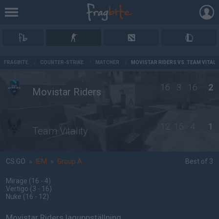
AD
FRAGBITE
/
COUNTER-STRIKE
/
MATCHER
/
MOVISTAR RIDERS VS. TEAM VITALI
16
3
16
2
Movistar Riders
12
16
4
1
Team Vitality
CS:GO
»
IEM
»
Group A
Best of 3
Mirage
(16 - 4
)
Vertigo
(3 - 16
)
Nuke
(16 - 12
)
Movistar Riders laguppställning