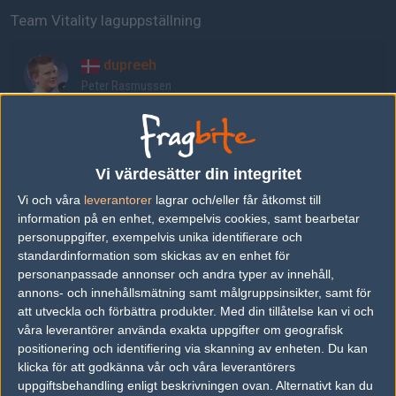
Team Vitality laguppställning
dupreeh
Peter Rasmussen
apEX
Dan Madesclaire
Vi värdesätter din integritet
Vi och våra
leverantorer
lagrar och/eller får åtkomst till
Magisk
information på en enhet, exempelvis cookies, samt bearbetar
Emil Reif
personuppgifter, exempelvis unika identifierare och
standardinformation som skickas av en enhet för
personanpassade annonser och andra typer av innehåll,
ZywOo
annons- och innehållsmätning samt målgruppsinsikter, samt för
Mathieu Herbaut
att utveckla och förbättra produkter.
Med din tillåtelse kan vi och
våra leverantörer använda exakta uppgifter om geografisk
positionering och identifiering via skanning av enheten. Du kan
misutaaa
klicka för att godkänna vår och våra leverantörers
uppgiftsbehandling enligt beskrivningen ovan. Alternativt kan du
Kévin Rabier