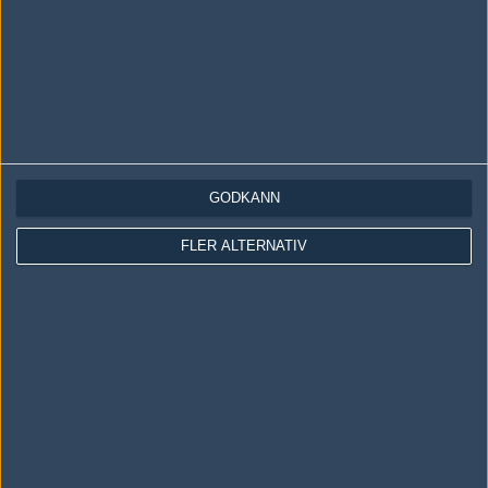
GODKÄNN
LOGGA IN
REGISTRERA DIG
FLER ALTERNATIV
Följ oss i social media
Följ oss på Facebook
Följ oss på Twitter
Följ oss på Instagram
Följ oss på Twitch