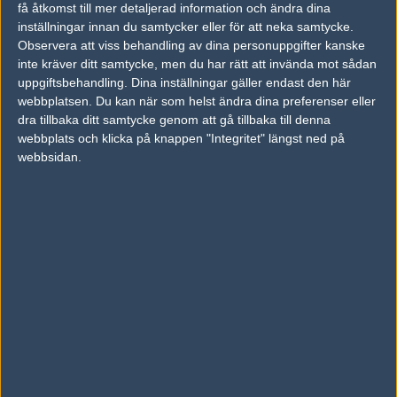
få åtkomst till mer detaljerad information och ändra dina
inställningar innan du samtycker eller för att neka samtycke.
Observera att viss behandling av dina personuppgifter kanske
Previous results for
Movistar Riders
inte kräver ditt samtycke, men du har rätt att invända mot sådan
uppgiftsbehandling. Dina inställningar gäller endast den här
vs.
G2 Esports
0-2
webbplatsen. Du kan när som helst ändra dina preferenser eller
vs.
Team Vitality
2-0
dra tillbaka ditt samtycke genom att gå tillbaka till denna
webbplats och klicka på knappen "Integritet" längst ned på
vs.
Made in Brazil
13-16
webbsidan.
vs.
Mouz
2-0
vs.
Tyloo
2-1
vs.
Mouz
0-2
Previous results for
Team Vitality
vs.
ENCE Esports
1-2
vs.
Sprout
2-1
vs.
Movistar Riders
2-0