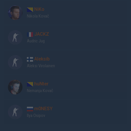
NiKo
Nikola Kovač
JACKZ
Audric Jug
Aleksib
Aleksi Virolainen
huNter
Nemanja Kovač
m0NESY
Ilya Osipov