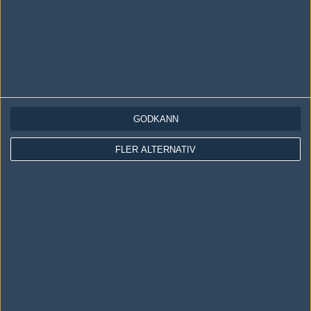
GODKÄNN
LOGGA IN
REGISTRERA DIG
FLER ALTERNATIV
Följ oss i social media
Följ oss på Facebook
Följ oss på Twitter
Följ oss på Instagram
Följ oss på Twitch
Information