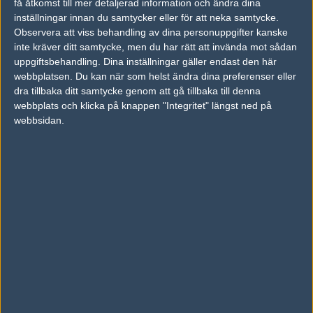
få åtkomst till mer detaljerad information och ändra dina
inställningar innan du samtycker eller för att neka samtycke.
Previous results for
G2 Esports
Observera att viss behandling av dina personuppgifter kanske
inte kräver ditt samtycke, men du har rätt att invända mot sådan
vs.
Team Vitality
1-2
uppgiftsbehandling. Dina inställningar gäller endast den här
webbplatsen. Du kan när som helst ändra dina preferenser eller
vs.
Faze Clan
1-2
dra tillbaka ditt samtycke genom att gå tillbaka till denna
webbplats och klicka på knappen "Integritet" längst ned på
vs.
Team Vitality
2-1
webbsidan.
vs.
Furia Esports
1-2
vs.
Team Vitality
2-0
vs.
Astralis
2-1
Previous results for
Movistar Riders
vs.
Team Vitality
2-0
vs.
Made in Brazil
13-16
vs.
Mouz
2-0