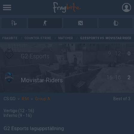
AD
FRAGBITE
/
COUNTER-STRIKE
/
MATCHER
/
G2 ESPORTS VS. MOVISTAR RIDERS
9
12
0
G2 Esports
16
16
2
Movistar Riders
CS:GO
»
IEM
»
Group A
Best of 3
Vertigo
(12 - 16
)
Inferno
(9 - 16
)
G2 Esports laguppställning