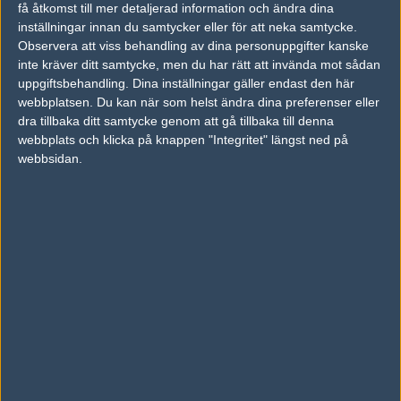
få åtkomst till mer detaljerad information och ändra dina
inställningar innan du samtycker eller för att neka samtycke.
Observera att viss behandling av dina personuppgifter kanske
Previous results for
Copenhagen Flames
inte kräver ditt samtycke, men du har rätt att invända mot sådan
uppgiftsbehandling. Dina inställningar gäller endast den här
vs.
Team Spirit
2-1
webbplatsen. Du kan när som helst ändra dina preferenser eller
vs.
ENCE Esports
16-8
dra tillbaka ditt samtycke genom att gå tillbaka till denna
webbplats och klicka på knappen "Integritet" längst ned på
vs.
Bad News Eagles
16-14
webbsidan.
vs.
Mouz
2-0
vs.
Apeks
2-1
vs.
Entropiq
1-2
Previous results for
Faze Clan
vs.
Cloud9
8-16
vs.
Bad News Eagles
16-4
vs.
ENCE Esports
8-16