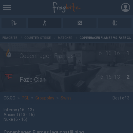
AD
FRAGBITE
/
COUNTER-STRIKE
/
MATCHER
/
COPENHAGEN FLAMES VS. FAZE CLA
6
13
16
1
Copenhagen Flames
16
16
13
2
Faze Clan
CS:GO
»
PGL
»
Groupplay
»
Swiss
Best of 3
Inferno
(16 - 13
)
Ancient
(13 - 16
)
Nuke
(6 - 16
)
Copenhagen Flames laguppställning