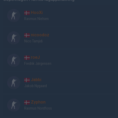
HooXi
Rasmus Nielsen
nicoodoz
Nico Tamjidi
roeJ
Fredrik Jørgensen
Jabbi
Jakob Nygaard
Zyphon
Rasmus Nordfoss