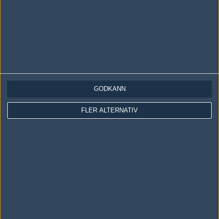
GODKÄNN
LOGGA IN
REGISTRERA DIG
FLER ALTERNATIV
Följ oss i social media
Följ oss på Facebook
Följ oss på Twitter
Följ oss på Instagram
Följ oss på Twitch