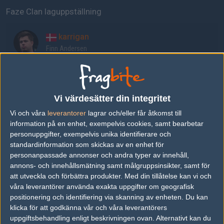
Faze Clan laguppställning
karrigan
Finn Andersen
rain
Håvard Nygaard
Vi värdesätter din integritet
Vi och våra
leverantorer
lagrar och/eller får åtkomst till
Twistzz
information på en enhet, exempelvis cookies, samt bearbetar
Russel Van Dulken
personuppgifter, exempelvis unika identifierare och
standardinformation som skickas av en enhet för
personanpassade annonser och andra typer av innehåll,
ropz
annons- och innehållsmätning samt målgruppsinsikter, samt för
Robin Kool
att utveckla och förbättra produkter.
Med din tillåtelse kan vi och
våra leverantörer använda exakta uppgifter om geografisk
positionering och identifiering via skanning av enheten. Du kan
broky
klicka för att godkänna vår och våra leverantörers
uppgiftsbehandling enligt beskrivningen ovan. Alternativt kan du
Helvijs Saukants