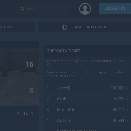
LOGGA IN
DOTA2
LEAGUE OF LEGENDS
AD
TOPPLISTA TIPSET
Den nuvarande omgången i Tipset varar till 2018-12-
16
30.
Vinnare från tidigare omgångar i Tipset finns i det
anrika Hall of Fame.
1
JacceE
100000 b
8
2
cYbEr-
78233 b
3
MartinStr
48714 b
Best of 1
4
Armon
46541 b