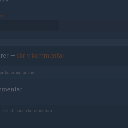
tfritt!
es
rer —
skriv kommentar
ågon kommentar ännu.
mmentar