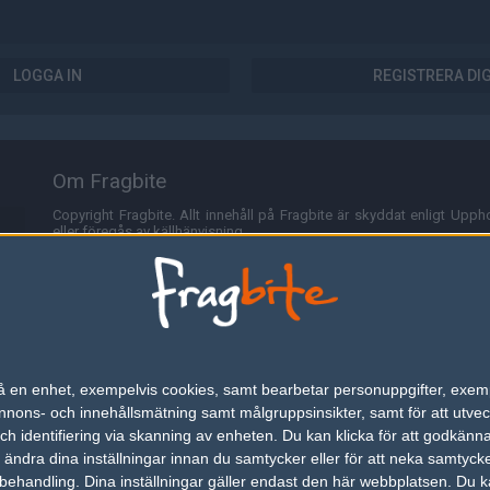
LOGGA IN
REGISTRERA DI
Om Fragbite
Copyright Fragbite. Allt innehåll på Fragbite är skyddat enligt Uppho
eller föregås av källhänvisning.
Alla åsikter uttryckta på Fragbite representerar varje enskild skribe
Programmering och design av
Fredric Bohlin
. För frågor rörande sajt
Cookies
Fragbite använder cookies för att spara användarspecifik informa
n på en enhet, exempelvis cookies, samt bearbetar personuppgifter, exem
omröstningar och för att föra statistik. För att slippa cookies kan 
ons- och innehållsmätning samt målgruppsinsikter, samt för att utveck
besöka Fragbite. Den här textraden finns här på grund av lagen om ele
h identifiering via skanning av enheten. Du kan klicka för att godkänn
h ändra dina inställningar innan du samtycker eller för att neka samtyck
Annonsering
behandling. Dina inställningar gäller endast den här webbplatsen. Du kan