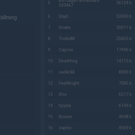
Borttagen användare
5
36124 b
333467
ällning
6
Slajd
32400 b
7
Snake
30011 b
8
Trollis88
25825 b
9
Caprice
17496 b
10
Deathhog
14115 b
11
vadåråå
8000 b
12
FeelAlright
7085 b
13
lifox
6517 b
14
hyyyla
6149 b
15
Bruiser
4608 b
16
zaphio
4569 b