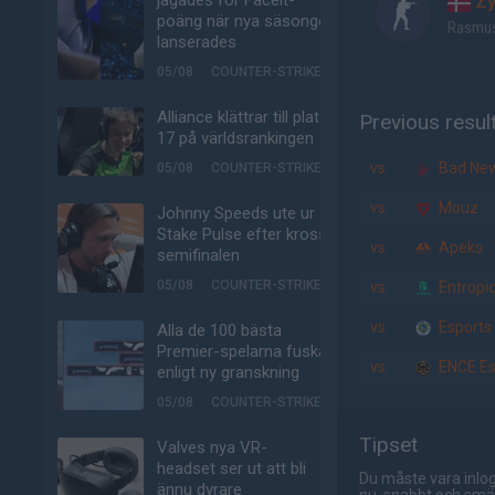
jagades för Faceit-
Zy
poäng när nya säsongen
Rasmus
lanserades
05/08
COUNTER-STRIKE
Alliance klättrar till plats
Previous resul
17 på världsrankingen
vs.
Bad New
05/08
COUNTER-STRIKE
vs.
Mouz
Johnny Speeds ute ur
Stake Pulse efter kross i
vs.
Apeks
semifinalen
05/08
COUNTER-STRIKE
vs.
Entropi
vs.
Esports 
Alla de 100 bästa
Premier-spelarna fuskar
vs.
ENCE Es
enligt ny granskning
05/08
COUNTER-STRIKE
Tipset
Valves nya VR-
headset ser ut att bli
Du måste vara inlog
ännu dyrare