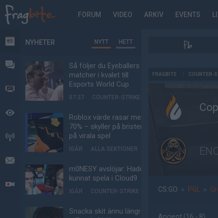
FORUM
VIDEO
ARKIV
EVENTS
L
NYHETER
NYTT
HETT
NYHETER
FORUM
Så följer du Eyeballers
AD
matcher i kvalet till
FRAGBITE
/
COUNTER-S
Esports World Cup
VIDEO
07:37
COUNTER-STRIKE
Cop
BEVAKAT
Roblox värde rasar med
70% – skyller på bristen
på virala spel
HÄNDELSER
ENC
IGÅR
ALLA SEKTIONER
MEDDELANDEN
m0NESY avslöjar: Hade
kunnat spela i Cloud9
LIVESÄNDNINGAR
CS:GO
»
PGL
»
Gr
IGÅR
COUNTER-STRIKE
Snacka skit ännu längre
Ancient
(16 - 8
)