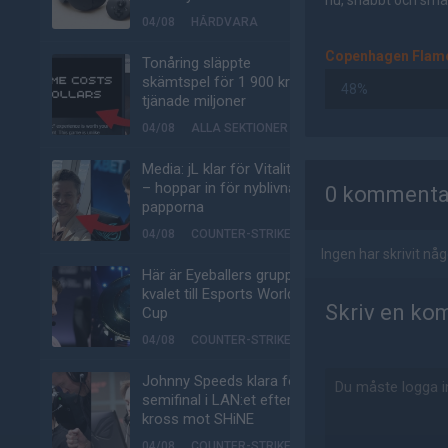
nu, snabbt och smär
04/08
HÅRDVARA
Copenhagen Flam
Tonåring släppte
skämtspel för 1 900 kr –
48%
tjänade miljoner
04/08
ALLA SEKTIONER
AD
Media: jL klar för Vitality
– hoppar in för nyblivna
0 kommenta
papporna
04/08
COUNTER-STRIKE
Ingen har skrivit n
Här är Eyeballers grupp i
kvalet till Esports World
Skriv en ko
Cup
04/08
COUNTER-STRIKE
Johnny Speeds klara för
semifinal i LAN:et efter
kross mot SHiNE
04/08
COUNTER-STRIKE