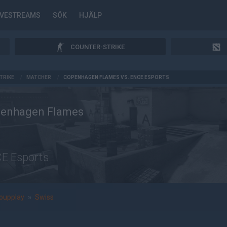
IVESTREAMS
SÖK
HJÄLP
COUNTER-STRIKE
TRIKE
/
MATCHER
/
COPENHAGEN FLAMES VS. ENCE ESPORTS
enhagen Flames
E Esports
oupplay
»
Swiss