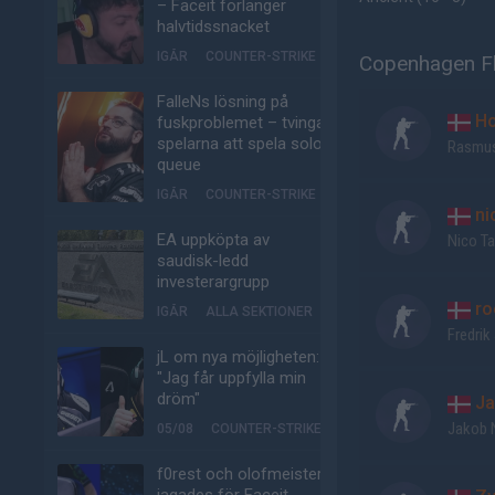
– Faceit förlänger
halvtidssnacket
IGÅR
COUNTER-STRIKE
Copenhagen Fl
FalleNs lösning på
Ho
fuskproblemet – tvinga
spelarna att spela solo-
Rasmus
queue
IGÅR
COUNTER-STRIKE
ni
EA uppköpta av
Nico Ta
saudisk-ledd
investerargrupp
ro
IGÅR
ALLA SEKTIONER
Fredrik
jL om nya möjligheten:
"Jag får uppfylla min
dröm"
Ja
Jakob 
05/08
COUNTER-STRIKE
f0rest och olofmeister