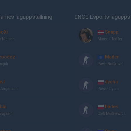
ames laguppställning
ENCE Esports laguppst
oXi
Snappi
 Nielsen
Marco Pfeiffer
coodoz
Maden
mjidi
Pavle Bošković
eJ
dycha
 Jørgensen
Paweł Dycha
bbi
hades
Nygaard
Olek Miskiewicz