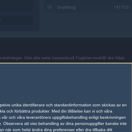
10
Deathhog
14115 b
G
AD
vsrättslagen. Citat eller texter baserade på Fragbites innehåll ska följas
nt och överensstämmer inte nödvändigtvis med Fragbites åsikter.
en kan du skicka iväg ett email till
vår support
.
tion så som t.ex. användarnamn. Cookies sparas även när man deltar i
pelvis unika identifierare och standardinformation som skickas av en
du stänga av cookies i din webbläsares inställningar eller välja att inte
la och förbättra produkter.
Med din tillåtelse kan vi och våra
ktronisk kommunikation som trädde i kraft 25 juli 2003.
a vår och våra leverantörers uppgiftsbehandling enligt beskrivningen
e.
Observera att viss behandling av dina personuppgifter kanske inte
 när som helst ändra dina preferenser eller dra tillbaka ditt