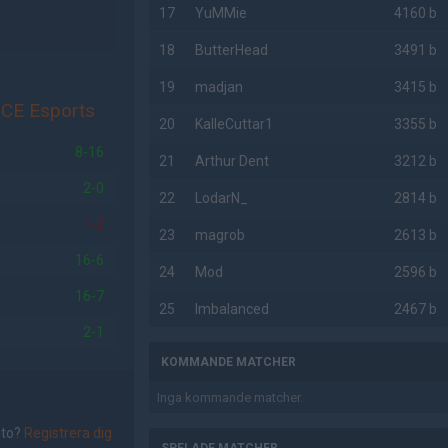
17
YuMMie
4160 b
18
ButterHead
3491 b
19
madjan
3415 b
CE Esports
20
KalleCuttar1
3355 b
8-16
21
Arthur Dent
3212 b
2-0
22
LodarN_
2814 b
1-2
23
magrob
2613 b
16-6
24
Mod
2596 b
16-7
25
Imbalanced
2467 b
2-1
KOMMANDE MATCHER
Inga kommande matcher.
nto?
Registrera dig