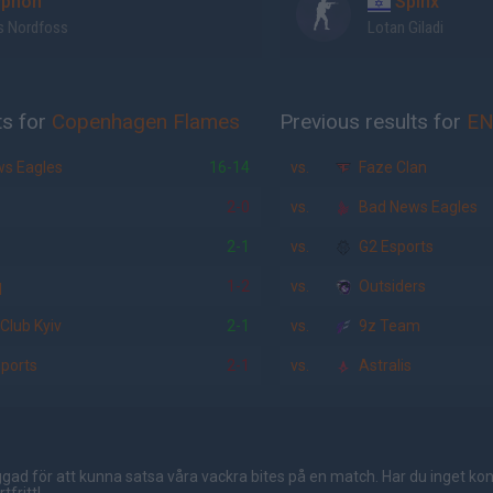
phon
Spinx
 Nordfoss
Lotan Giladi
ts for
Copenhagen Flames
Previous results for
EN
s Eagles
16-14
vs.
Faze Clan
2-0
vs.
Bad News Eagles
2-1
vs.
G2 Esports
q
1-2
vs.
Outsiders
Club Kyiv
2-1
vs.
9z Team
ports
2-1
vs.
Astralis
gad för att kunna satsa våra vackra bites på en match. Har du inget ko