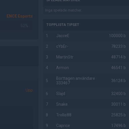
SPELADE MATCHER
Inga spelade matcher.
ENCE Esports
TOPPLISTA TIPSET
52%
1
JacceE
100000 b
2
cYbEr-
78233 b
3
MartinStr
48714 b
4
Armon
46541 b
Borttagen användare
5
36124 b
333467
Upp
6
Slajd
32400 b
7
Snake
30011 b
8
Trollis88
25825 b
9
Caprice
17496 b