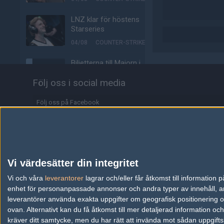
LNZ klar för höstens
Starseries
04/08
COUNTER-STRIKE
Biljetterna till Majorn i
Buenos Aires är ute
Följ oss i social media
04/08
COUNTER-STRIKE
Följ oss på Facebook
Johnny Speeds vidare till
slutspel – skickar hem
Följ oss på Twitter
Metizport från Stake
Pulse
Följ oss på Instagram
03/08
COUNTER-STRIKE
Följ oss på Twitch
Vi värdesätter din integritet
Majorvinnaren lämnar
Information
Vi och våra
leverantorer
äntligen VP – ute på fria
lagrar och/eller får åtkomst till informatio
marknaden
enhet för personanpassade annonser och andra typer av innehåll, ann
Annonsering
leverantörer använda exakta uppgifter om geografisk positionering oc
03/08
COUNTER-STRIKE
ovan. Alternativt kan du få åtkomst till mer detaljerad information oc
Copyright och Privacy Policy
kräver ditt samtycke, men du har rätt att invända mot sådan uppgifts
Johnny Speeds slår ut