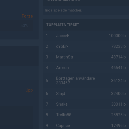
SPELADE MATCHER
Inga spelade matcher.
Forze
TOPPLISTA TIPSET
50%
1
JacceE
100000 b
2
cYbEr-
78233 b
3
MartinStr
48714 b
4
Armon
46541 b
Borttagen användare
5
36124 b
333467
Upp
6
Slajd
32400 b
7
Snake
30011 b
8
Trollis88
25825 b
9
Caprice
17496 b