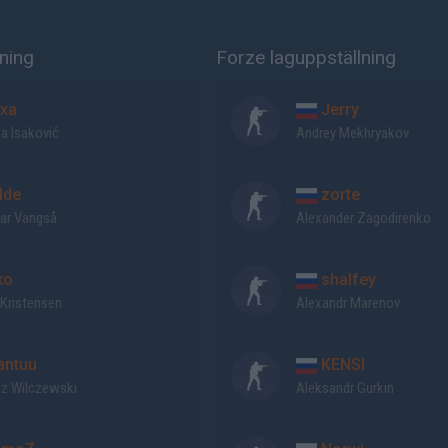
ning
Forze laguppställning
xa
Jerry
a Isaković
Andrey Mekhryakov
lde
zorte
ar Vangså
Alexander Zagodirenko
ko
shalfey
 Kristensen
Alexandr Marenov
ntuu
KENSI
z Wilczewski
Aleksandr Gurkin