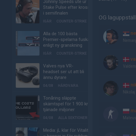
Johnny Speeds ute ur
Stake Pulse efter kross
i semifinalen
OG laguppställ
IGÅR
COUNTER-STRIKE
ne
Alla de 100 bästa
Premier-spelarna fuskar
Nemanj
enligt ny granskning
IGÅR
COUNTER-STRIKE
va
Valves nya VR-
Valdem
headset ser ut att bli
ännu dyrare
ni
04/08
HÅRDVARA
Nikolaj
Tonåring släppte
skämtspel för 1 900 kr –
tjänade miljoner
ma
Mateus
04/08
ALLA SEKTIONER
Media: jL klar för Vitality