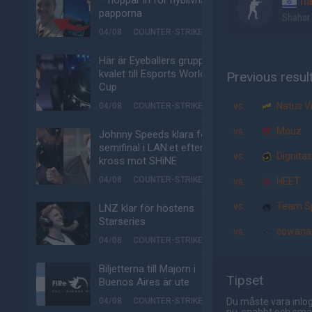
– hoppar in för nyblivna
fl
papporna
Shahar
04/08
COUNTER-STRIKE
Här är Eyeballers grupp i
kvalet till Esports World
Previous resul
Cup
vs.
Natus V
04/08
COUNTER-STRIKE
vs.
Mouz
Johnny Speeds klara för
semifinal i LAN:et efter
vs.
Dignitas
kross mot SHiNE
04/08
COUNTER-STRIKE
vs.
HEET
vs.
Team Sp
LNZ klar för höstens
Starseries
vs.
cowana
04/08
COUNTER-STRIKE
Biljetterna till Majorn i
Tipset
Buenos Aires är ute
04/08
COUNTER-STRIKE
Du måste vara inlog