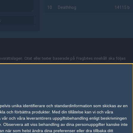
10
Deathhog
14115 b
G
AD
vsrättslagen. Citat eller texter baserade på Fragbites innehåll ska följas
nt och överensstämmer inte nödvändigtvis med Fragbites åsikter.
en kan du skicka iväg ett email till
vår support
.
tion så som t.ex. användarnamn. Cookies sparas även när man deltar i
pelvis unika identifierare och standardinformation som skickas av en
du stänga av cookies i din webbläsares inställningar eller välja att inte
la och förbättra produkter.
Med din tillåtelse kan vi och våra
ktronisk kommunikation som trädde i kraft 25 juli 2003.
a vår och våra leverantörers uppgiftsbehandling enligt beskrivningen
e.
Observera att viss behandling av dina personuppgifter kanske inte
 när som helst ändra dina preferenser eller dra tillbaka ditt