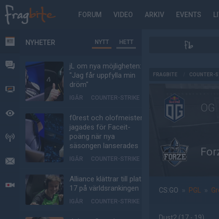
FORUM
VIDEO
ARKIV
EVENTS
L
NYHETER
NYTT
HETT
NYHETER
FORUM
jL om nya möjligheten:
AD
"Jag får uppfylla min
FRAGBITE
/
COUNTER-S
dröm"
VIDEO
IGÅR
COUNTER-STRIKE
OG
BEVAKAT
f0rest och olofmeister
jagades för Faceit-
poäng när nya
HÄNDELSER
säsongen lanserades
For
IGÅR
COUNTER-STRIKE
MEDDELANDEN
Alliance klättrar till plats
LIVESÄNDNINGAR
17 på världsrankingen
CS:GO
»
PGL
»
Gr
IGÅR
COUNTER-STRIKE
Dust2
(17 - 19
)