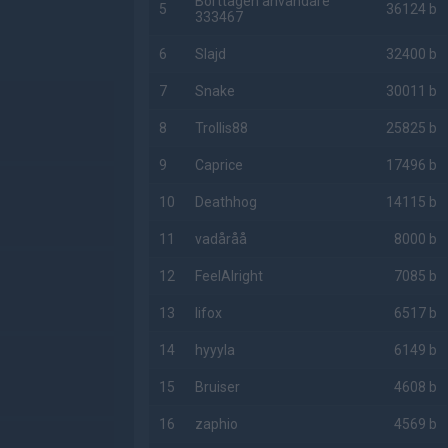
Borttagen användare
5
36124 b
333467
6
Slajd
32400 b
7
Snake
30011 b
8
Trollis88
25825 b
9
Caprice
17496 b
10
Deathhog
14115 b
11
vadåråå
8000 b
12
FeelAlright
7085 b
13
lifox
6517 b
14
hyyyla
6149 b
15
Bruiser
4608 b
16
zaphio
4569 b