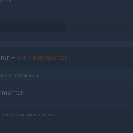
tfritt!
rer —
skriv kommentar
ågon kommentar ännu.
mmentar