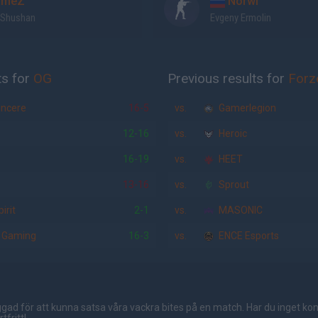
ameZ
Norwi
 Shushan
Evgeny Ermolin
ts for
OG
Previous results for
Forz
incere
16-5
vs.
Gamerlegion
12-16
vs.
Heroic
16-19
vs.
HEET
13-16
vs.
Sprout
irit
2-1
vs.
MASONIC
 Gaming
16-3
vs.
ENCE Esports
gad för att kunna satsa våra vackra bites på en match. Har du inget ko