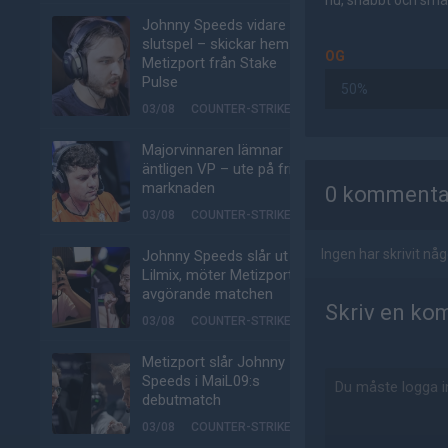
nu, snabbt och smär
Johnny Speeds vidare till
slutspel – skickar hem
OG
Metizport från Stake
Pulse
50%
03/08
COUNTER-STRIKE
Majorvinnaren lämnar
AD
äntligen VP – ute på fria
marknaden
0 kommenta
03/08
COUNTER-STRIKE
Ingen har skrivit n
Johnny Speeds slår ut
Lilmix, möter Metizport i
avgörande matchen
Skriv en ko
03/08
COUNTER-STRIKE
Metizport slår Johnny
Speeds i MaiL09:s
debutmatch
03/08
COUNTER-STRIKE