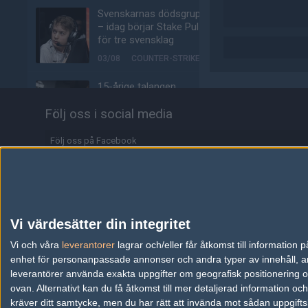
Svenskarnas dödsgrupp
– idag börjar Stake Pulse
för tre svensklag
03/08
COUNTER-STRIKE
15-årige talangen
storspelade mot s1mple:
Följ oss i social media
"Finska MaiL09"
02/08
COUNTER-STRIKE
Följ oss på Facebook
Spelarna flyr Counter-
Följ oss på Twitter
Strike 2 — rasar för
femte månaden i rad
Följ oss på Instagram
02/08
COUNTER-STRIKE
Följ oss på Twitch
Vi värdesätter din integritet
jL tillbaka från pausen –
Information
Vi och våra
leverantorer
avslöjar signerat
lagrar och/eller får åtkomst till informatio
kontrakt
enhet för personanpassade annonser och andra typer av innehåll, ann
Annonsering
leverantörer använda exakta uppgifter om geografisk positionering oc
02/08
COUNTER-STRIKE
ovan. Alternativt kan du få åtkomst till mer detaljerad information oc
Copyright och Privacy Policy
kräver ditt samtycke, men du har rätt att invända mot sådan uppgifts
phzy talar ut om tunga