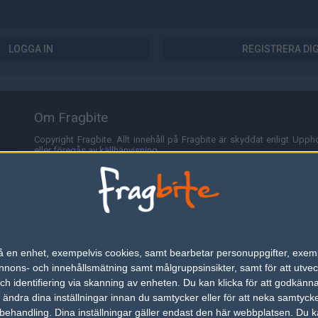
LOGGA IN
REGISTRERA DI
Om Fragbite
Copyright Fragbite. Allt innehåll på Fragbite är skyddat enligt Uppho
eller föregås av källhänvisning.
Alla åsikter uttryckta på Fragbite representerar varje enskild skribe
Programmering och design av
Fredric Bohlin
. För frågor rörande sajt
Cookies
Fragbite använder cookies för att spara användarspecifik informa
n på en enhet, exempelvis cookies, samt bearbetar personuppgifter, exem
omröstningar och för att föra statistik. För att slippa cookies kan 
ons- och innehållsmätning samt målgruppsinsikter, samt för att utveck
besöka Fragbite. Den här textraden finns här på grund av lagen om ele
h identifiering via skanning av enheten. Du kan klicka för att godkänn
h ändra dina inställningar innan du samtycker eller för att neka samtyck
Annonsering
behandling. Dina inställningar gäller endast den här webbplatsen. Du kan