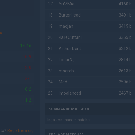
17
YuMMie
4160 b
18
ButterHead
3491 b
19
madjan
3415 b
e
20
KalleCuttar1
3355 b
14-16
21
Arthur Dent
3212 b
16-9
22
LodarN_
2814 b
2-0
23
magrob
2613 b
2-1
24
Mod
2596 b
16-2
25
Imbalanced
2467 b
1-2
KOMMANDE MATCHER
Inga kommande matcher.
nto?
Registrera dig