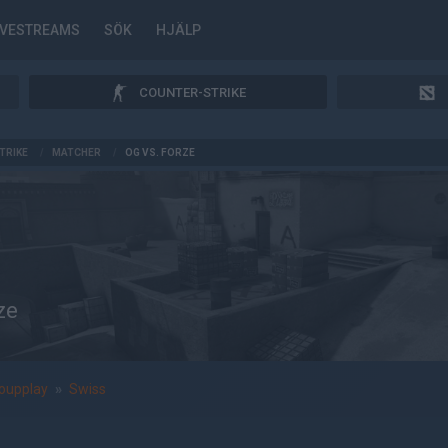
IVESTREAMS
SÖK
HJÄLP
COUNTER-STRIKE
TRIKE
/
MATCHER
/
OG VS. FORZE
ze
oupplay
»
Swiss