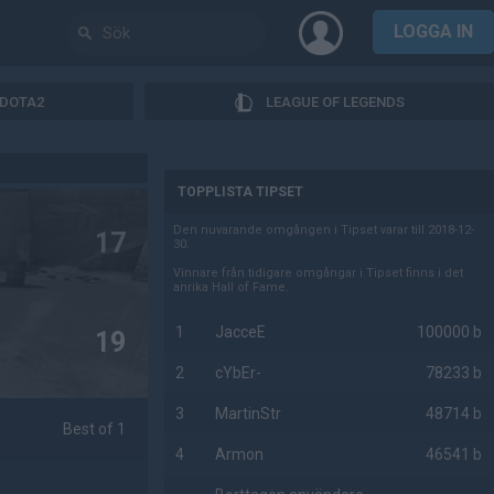
LOGGA IN
DOTA2
LEAGUE OF LEGENDS
AD
TOPPLISTA TIPSET
Den nuvarande omgången i Tipset varar till 2018-12-
17
30.
Vinnare från tidigare omgångar i Tipset finns i det
anrika Hall of Fame.
1
JacceE
100000 b
19
2
cYbEr-
78233 b
3
MartinStr
48714 b
Best of 1
4
Armon
46541 b