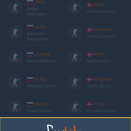
Jerry
blaq
Andrey
Andreas Elversoe
Mekhryakov
zorte
Queenix
Alexander
Jonas Dideriksen
Zagodirenko
shalfey
m4tt
Alexandr Marenov
Mattias Ehlert
KENSI
kraghen
Aleksandr Gurkin
Tobias Jensen
Norwi
brzer
Evgeny Ermolin
Benjamin Jensen
Previous results for
Forze