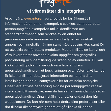
vs.
ENCE Esports
1-2
Vi värdesätter din integritet
Vi och våra
leverantorer
lagrar och/eller får åtkomst till
vs.
Gamerlegion
0-2
information på en enhet, exempelvis cookies, samt bearbetar
vs.
BIG
0-2
personuppgifter, exempelvis unika identifierare och
standardinformation som skickas av en enhet för
vs.
1WIN
2-0
personanpassade annonser och andra typer av innehåll,
annons- och innehållsmätning samt målgruppsinsikter, samt för
vs.
SKADE
2-0
att utveckla och förbättra produkter.
Med din tillåtelse kan vi och
vs.
Tricked Esport
2-0
våra leverantörer använda exakta uppgifter om geografisk
positionering och identifiering via skanning av enheten. Du kan
Previous results for
MASONIC
klicka för att godkänna vår och våra leverantörers
uppgiftsbehandling enligt beskrivningen ovan. Alternativt kan du
vs.
LookingForOrg
2-0
få åtkomst till mer detaljerad information och ändra dina
inställningar innan du samtycker eller för att neka samtycke.
vs.
Apeks
2-0
Observera att viss behandling av dina personuppgifter kanske
inte kräver ditt samtycke, men du har rätt att invända mot sådan
vs.
Savage
2-0
uppgiftsbehandling. Dina inställningar gäller endast den här
webbplatsen. Du kan när som helst ändra dina preferenser eller
vs.
Dynamo Eclot
2-1
dra tillbaka ditt samtycke genom att gå tillbaka till denna