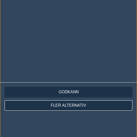
LOGGA IN
REGISTRERA DIG
Följ oss i social media
Följ oss på Facebook
Följ oss på Twitter
GODKÄNN
Följ oss på Instagram
FLER ALTERNATIV
Följ oss på Twitch
Information
Annonsering