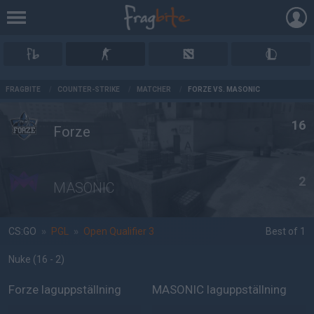
AD
FRAGBITE
/
COUNTER-STRIKE
/
MATCHER
/
FORZE VS. MASONIC
16
Forze
2
MASONIC
CS:GO
»
PGL
»
Open Qualifier 3
Best of 1
Nuke
(16 - 2
)
Forze laguppställning
MASONIC laguppställning