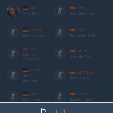
Spiidi
alex
Tiimo Richter
Alejandro Masanet
kressy
DeaTh
Marko Dordevic
Raúl Jordán Nieto
raalz
mopoz
Rasmus
Alejandro Cano
Steensborg
faveN
SunPayus
Josef
Álvaro García
Baumann
slaxz
dav1g
Fritz Dietrich
David Bermudo