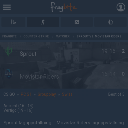
AD
FRAGBITE
/
COUNTER-STRIKE
/
MATCHER
/
SPROUT VS. MOVISTAR RIDERS
19
16
2
Sprout
16
14
0
Movistar Riders
CS:GO
»
PC S1
»
Groupplay
»
Swiss
Best of 3
Ancient
(16 - 14
)
Vertigo
(19 - 16
)
Sprout laguppställning
Movistar Riders laguppställning