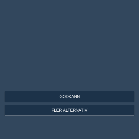
LOGGA IN
REGISTRERA DIG
Följ oss i social media
Följ oss på Facebook
Följ oss på Twitter
GODKÄNN
Följ oss på Instagram
FLER ALTERNATIV
Följ oss på Twitch
Information