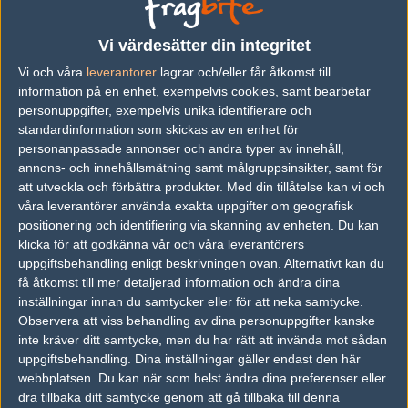
Previous results for
Sprout
Vi värdesätter din integritet
vs.
Team Spirit
2-1
Vi och våra
leverantorer
lagrar och/eller får åtkomst till
vs.
Team One
1-2
information på en enhet, exempelvis cookies, samt bearbetar
personuppgifter, exempelvis unika identifierare och
vs.
BIG
8-16
standardinformation som skickas av en enhet för
personanpassade annonser och andra typer av innehåll,
vs.
Complexity Gaming
0-2
annons- och innehållsmätning samt målgruppsinsikter, samt för
vs.
Gambit Esports
16-6
att utveckla och förbättra produkter.
Med din tillåtelse kan vi och
våra leverantörer använda exakta uppgifter om geografisk
vs.
Complexity Gaming
2-0
positionering och identifiering via skanning av enheten. Du kan
klicka för att godkänna vår och våra leverantörers
Previous results for
Movistar Riders
uppgiftsbehandling enligt beskrivningen ovan. Alternativt kan du
få åtkomst till mer detaljerad information och ändra dina
vs.
Gamerlegion
1-2
inställningar innan du samtycker eller för att neka samtycke.
Observera att viss behandling av dina personuppgifter kanske
vs.
SJ Gaming
0-2
inte kräver ditt samtycke, men du har rätt att invända mot sådan
vs.
LDLC
2-0
uppgiftsbehandling. Dina inställningar gäller endast den här
webbplatsen. Du kan när som helst ändra dina preferenser eller
vs.
Team Spirit Academy
2-1
dra tillbaka ditt samtycke genom att gå tillbaka till denna