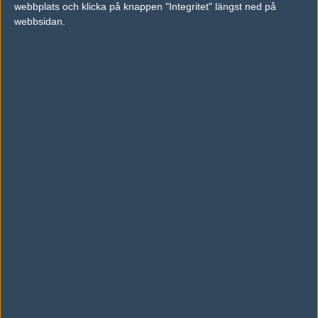
webbplats och klicka på knappen "Integritet" längst ned på
vs.
Young Ninjas
0-2
webbsidan.
vs.
Anonymo Esports
2-0
Tipset
Du måste vara inloggad för att kunna satsa våra vackra bites på en
match. Har du inget konto?
Registrera dig
nu, snabbt och smärtfritt!
Sprout
Movistar Riders
50%
50%
AD
0 kommentarer —
skriv kommentar
Ingen har skrivit någon kommentar ännu.
Skriv en kommentar
Upp