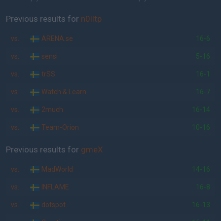
Previous results for
n0lltp
vs.
ARENA.se
16-6
vs.
sensi
5-16
vs.
trSS
16-1
vs.
Watch & Learn
16-7
vs.
2much
16-14
vs.
Team-Orion
10-16
Previous results for
gmeX
vs.
MadWorld
14-16
vs.
INFLAME
16-8
vs.
dotspot
16-13