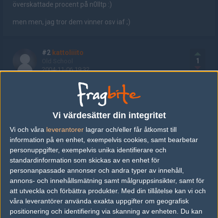
överskattade procent på n0lltp :)
men men, jag tror dem vinner osv iaf ;)
#2
kattoliiito
1
Old School
2004-11-06 19:32
va har n0lltp för lineup?
Vi värdesätter din integritet
#3
Paulie
1
Hall of Fame
Vi och våra
leverantorer
lagrar och/eller får åtkomst till
2004-11-06 19:42
information på en enhet, exempelvis cookies, samt bearbetar
personuppgifter, exempelvis unika identifierare och
go pottis!
standardinformation som skickas av en enhet för
personanpassade annonser och andra typer av innehåll,
annons- och innehållsmätning samt målgruppsinsikter, samt för
#4
FiskREnS
att utveckla och förbättra produkter.
Med din tillåtelse kan vi och
1
Old School
2004-11-06 19:54
våra leverantörer använda exakta uppgifter om geografisk
positionering och identifiering via skanning av enheten. Du kan
n0lltp lineup? måste man behöva gå in på IRC och pimpa fram