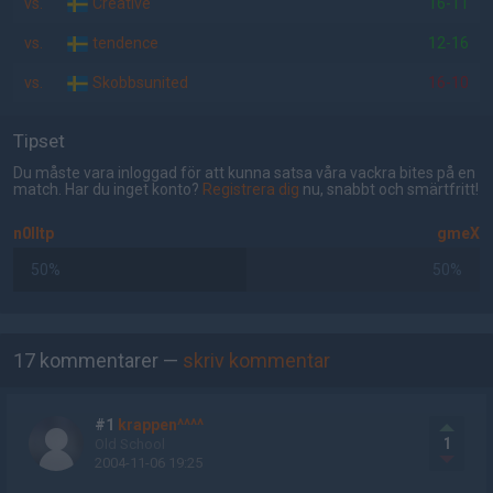
vs.
Creative
16-11
vs.
tendence
12-16
vs.
Skobbsunited
16-10
Tipset
Du måste vara inloggad för att kunna satsa våra vackra bites på en
match. Har du inget konto?
Registrera dig
nu, snabbt och smärtfritt!
n0lltp
gmeX
50%
50%
AD
17 kommentarer —
skriv kommentar
#1
krappen^^^^
1
Old School
2004-11-06 19:25