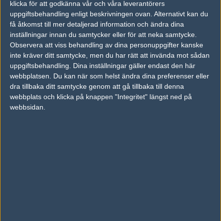
klicka för att godkänna vår och våra leverantörers
den?!
uppgiftsbehandling enligt beskrivningen ovan. Alternativt kan du
få åtkomst till mer detaljerad information och ändra dina
inställningar innan du samtycker eller för att neka samtycke.
#5
krappen^^^^
Observera att viss behandling av dina personuppgifter kanske
1
Old School
inte kräver ditt samtycke, men du har rätt att invända mot sådan
2004-11-06 20:06
uppgiftsbehandling. Dina inställningar gäller endast den här
Kommentaren har censurerats. IP-adressen har loggats.
webbplatsen. Du kan när som helst ändra dina preferenser eller
dra tillbaka ditt samtycke genom att gå tillbaka till denna
webbplats och klicka på knappen "Integritet" längst ned på
#6
krappen^^^^
webbsidan.
1
Old School
2004-11-06 20:07
http://www.fragbite.com/?newsI D=6755
#7
FiskREnS
1
Old School
2004-11-06 20:13
<FiskREnS> ska du spela med n0lltp i WB finalen nu om en
halvtimme?