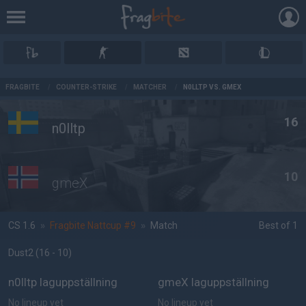
AD
FRAGBITE
/
COUNTER-STRIKE
/
MATCHER
/
N0LLTP VS. GMEX
16
n0lltp
10
gmeX
CS 1.6
»
Fragbite Nattcup #9
»
Match
Best of 1
Dust2
(16 - 10
)
n0lltp laguppställning
gmeX laguppställning
No lineup yet
No lineup yet