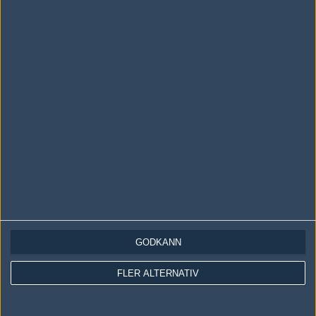
#13
FiskREnS
1
Old School
2004-11-06 22:57
sorry att jag tog med det då :(
#14
Lorac
1
Old School
2004-11-07 01:33
#12 Ja, men han har ju säkert räknat lite på det hela, doh :)
#15
JimmAh♥
1
Old School
2004-11-07 05:25
GODKÄNN
#13 söt du e :) Du vann 80 bite(s)!
FLER ALTERNATIV
#16
Teffty
1
Old School