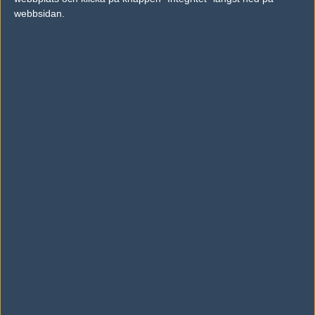
Tråkig match, bara awp för n0lltp.. slött när dom aegde..
webbsidan.
Redigerad 2004-11-05 23:32
#2
correborre
1
Old School
2004-11-05 23:47
n0lltp vann, 16-5 tror jag det blev
#3
BFTO
1
Old School
2004-11-05 23:48
GJ gubbar
Skriv en kommentar
Upp