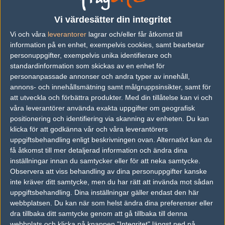
vs.
Team-Orion
10-16
Vi värdesätter din integritet
vs.
Boomtown Copenhagen
10-13
Vi och våra
leverantorer
lagrar och/eller får åtkomst till
vs.
Made in Stockholm
13-4
information på en enhet, exempelvis cookies, samt bearbetar
personuppgifter, exempelvis unika identifierare och
Tipset
standardinformation som skickas av en enhet för
personanpassade annonser och andra typer av innehåll,
Du måste vara inloggad för att kunna satsa våra vackra bites på en
match. Har du inget konto?
Registrera dig
nu, snabbt och smärtfritt!
annons- och innehållsmätning samt målgruppsinsikter, samt för
att utveckla och förbättra produkter.
Med din tillåtelse kan vi och
sensi
n0lltp
våra leverantörer använda exakta uppgifter om geografisk
positionering och identifiering via skanning av enheten. Du kan
50%
50%
klicka för att godkänna vår och våra leverantörers
uppgiftsbehandling enligt beskrivningen ovan. Alternativt kan du
få åtkomst till mer detaljerad information och ändra dina
AD
inställningar innan du samtycker eller för att neka samtycke.
3 kommentarer —
skriv kommentar
Observera att viss behandling av dina personuppgifter kanske
inte kräver ditt samtycke, men du har rätt att invända mot sådan
uppgiftsbehandling. Dina inställningar gäller endast den här
#1
BloodMouse
1
webbplatsen. Du kan när som helst ändra dina preferenser eller
Old School
2004-11-05 23:32
dra tillbaka ditt samtycke genom att gå tillbaka till denna
webbplats och klicka på knappen "Integritet" längst ned på