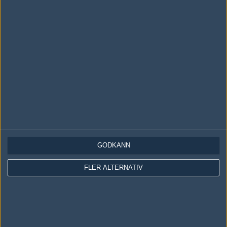
LOGGA IN
REGISTRERA DIG
Följ oss i social media
Följ oss på Facebook
Följ oss på Twitter
GODKÄNN
Följ oss på Instagram
FLER ALTERNATIV
Följ oss på Twitch
Information
Annonsering