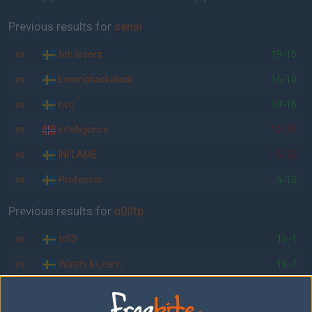
Previous results for
sensi
vs.
teh loserz
19-15
vs.
boomchackalack
16-10
vs.
risc
14-16
vs.
intelligence
13-25
vs.
INFLAME
5-13
vs.
Professor
5-13
Previous results for
n0lltp
vs.
trSS
16-1
vs.
Watch & Learn
16-7
vs.
2much
16-14