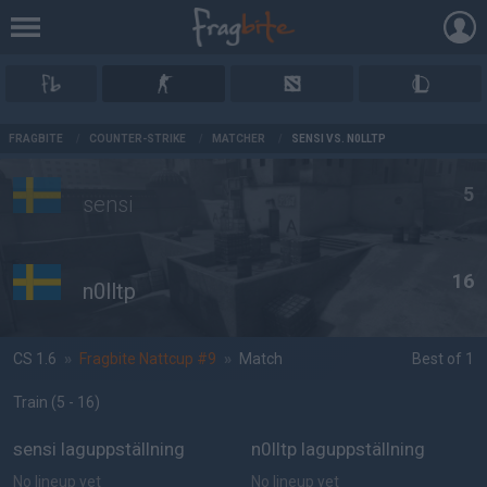
AD
FRAGBITE
/
COUNTER-STRIKE
/
MATCHER
/
SENSI VS. N0LLTP
5
sensi
16
n0lltp
CS 1.6
»
Fragbite Nattcup #9
»
Match
Best of 1
Train
(5 - 16
)
sensi laguppställning
n0lltp laguppställning
No lineup yet
No lineup yet