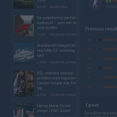
2026
NE
Gabrie
07/08
HÅRDVARA
Se polackernas perfekta
runboost – som om det
vore biofilm
Previous resul
07/08
COUNTER-STRIKE
vs.
Team Vit
Brasilianskt hangarfartyg
vs.
Ghost G
ska hålla CS-turnering –
igen
vs.
Eunited
07/08
COUNTER-STRIKE
vs.
Envy
ESL-chefens största
vs.
Eunited
problem med esporten:
Fansen betalar inte för
vs.
Eunited
sig
07/08
COUNTER-STRIKE
Tipset
Heroic klarar första
steget i EWC-kvalet
Du måste vara inlog