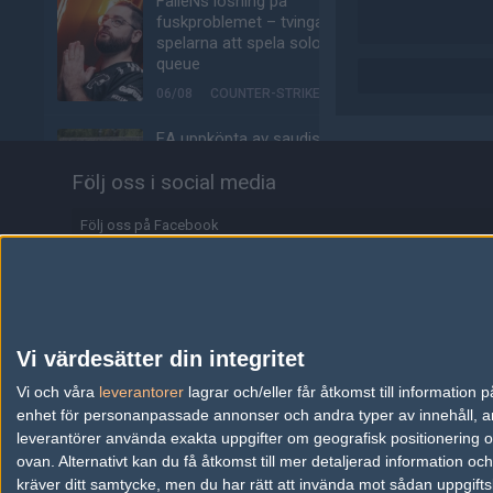
FalleNs lösning på
fuskproblemet – tvinga
spelarna att spela solo-
queue
06/08
COUNTER-STRIKE
EA uppköpta av saudisk-
ledd investerargrupp
Följ oss i social media
06/08
ALLA SEKTIONER
Följ oss på Facebook
jL om nya möjligheten:
"Jag får uppfylla min
Följ oss på Twitter
dröm"
Följ oss på Instagram
05/08
COUNTER-STRIKE
Följ oss på Twitch
f0rest och olofmeister
Vi värdesätter din integritet
jagades för Faceit-
Information
Vi och våra
leverantorer
poäng när nya säsongen
lagrar och/eller får åtkomst till informatio
lanserades
enhet för personanpassade annonser och andra typer av innehåll, ann
Annonsering
leverantörer använda exakta uppgifter om geografisk positionering oc
05/08
COUNTER-STRIKE
ovan. Alternativt kan du få åtkomst till mer detaljerad information oc
Copyright och Privacy Policy
kräver ditt samtycke, men du har rätt att invända mot sådan uppgifts
Alliance klättrar till plats