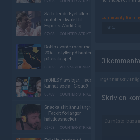
nu, snabbt och smär
07/08
COUNTER-STRIKE
Så följer du Eyeballers
Luminosity Gamin
matcher i kvalet till
Esports World Cup
50%
07/08
COUNTER-STRIKE
Roblox värde rasar med
AD
70% – skyller på bristen
på virala spel
0 kommenta
06/08
ALLA SEKTIONER
Ingen har skrivit n
m0NESY avslöjar: Hade
kunnat spela i Cloud9
06/08
COUNTER-STRIKE
Skriv en ko
Snacka skit ännu längre
– Faceit förlänger
halvtidssnacket
06/08
COUNTER-STRIKE