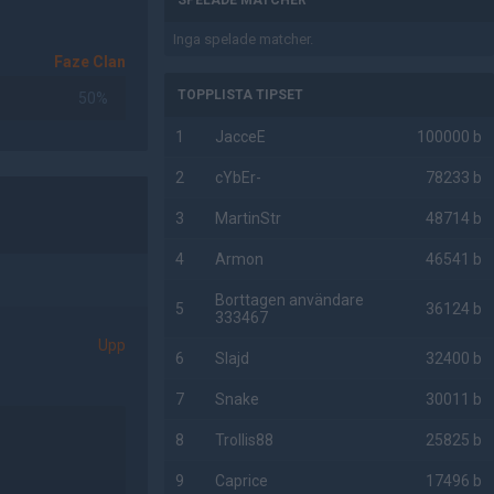
SPELADE MATCHER
Inga spelade matcher.
Faze Clan
TOPPLISTA TIPSET
50%
1
JacceE
100000 b
2
cYbEr-
78233 b
3
MartinStr
48714 b
4
Armon
46541 b
Borttagen användare
5
36124 b
333467
Upp
6
Slajd
32400 b
7
Snake
30011 b
8
Trollis88
25825 b
9
Caprice
17496 b