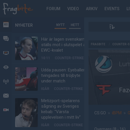
FORUM
VIDEO
ARKIV
EVENTS
L
NYHETER
NYTT
HETT
NYHETER
FORUM
Här är lagen svenskarna
AD
ställs mot i slutspelet av
FRAGBITE
/
COUNTER-S
EWC-kvalet
VIDEO
10:11
COUNTER-STRIKE
Lum
BEVAKAT
Udda pausen: Eyeballers
tvingades till tröjbyte
under match
HÄNDELSER
Faz
IGÅR
COUNTER-STRIKE
MEDDELANDEN
Metizport-spelarens
sågning av Sveriges
LIVESÄNDNINGAR
kebab: "Värsta
CS:GO
»
iBPM
»
G
upplevelsen i mitt liv"
IGÅR
COUNTER-STRIKE
Overpass
(8 - 16
)