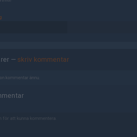
tfritt!
g
rer —
skriv kommentar
ågon kommentar ännu.
mmentar