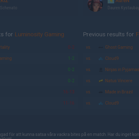
KIZ
AdreN
l Schenato
Dauren Kystauba
ts for
Luminosity Gaming
Previous results for
F
ality
0-2
vs.
Ghost Gaming
aming
1-2
vs.
Cloud9
0-2
vs.
Ninjas in Pyjama
0-2
vs.
Natus Vincere
16-13
vs.
Made in Brazil
11-16
vs.
Cloud9
gad för att kunna satsa våra vackra bites på en match. Har du inget ko