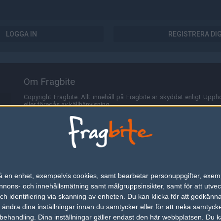
LOGGA IN
REGISTRERA DI
Om Fragbite
Copyright Fragbite. Allt innehåll på Fragbite är skyddat enligt Uppho
eller föregås av källhänvisning.
Alla åsikter uttryckta på Fragbite representerar varje enskild skribe
Programmering och design av
Fredric Bohlin
. För frågor rörande sajt
Cookies
Fragbite använder cookies för att spara användarspecifik informa
n på en enhet, exempelvis cookies, samt bearbetar personuppgifter, exem
omröstningar och för att föra statistik. För att slippa cookies kan 
ons- och innehållsmätning samt målgruppsinsikter, samt för att utveck
besöka Fragbite. Den här textraden finns här på grund av lagen om ele
h identifiering via skanning av enheten. Du kan klicka för att godkänn
h ändra dina inställningar innan du samtycker eller för att neka samtyck
Annonsering
behandling. Dina inställningar gäller endast den här webbplatsen. Du kan