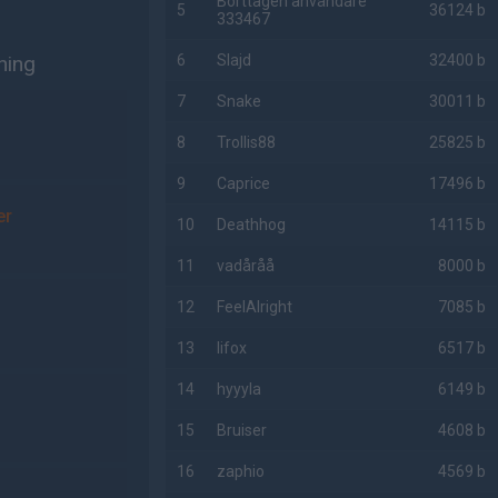
Borttagen användare
5
36124 b
333467
ning
6
Slajd
32400 b
7
Snake
30011 b
8
Trollis88
25825 b
9
Caprice
17496 b
er
10
Deathhog
14115 b
11
vadåråå
8000 b
12
FeelAlright
7085 b
13
lifox
6517 b
14
hyyyla
6149 b
15
Bruiser
4608 b
16
zaphio
4569 b