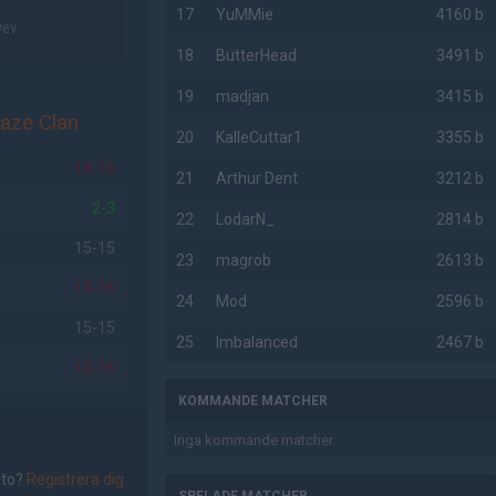
17
YuMMie
4160 b
yev
18
ButterHead
3491 b
19
madjan
3415 b
aze Clan
20
KalleCuttar1
3355 b
14-16
21
Arthur Dent
3212 b
2-3
22
LodarN_
2814 b
s
15-15
23
magrob
2613 b
13-16
24
Mod
2596 b
15-15
25
Imbalanced
2467 b
12-16
KOMMANDE MATCHER
Inga kommande matcher.
nto?
Registrera dig