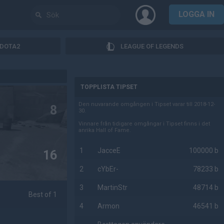
LOGGA IN
DOTA2
LEAGUE OF LEGENDS
AD
TOPPLISTA TIPSET
Den nuvarande omgången i Tipset varar till 2018-12-
8
30.
Vinnare från tidigare omgångar i Tipset finns i det
anrika Hall of Fame.
1
JacceE
100000 b
16
2
cYbEr-
78233 b
3
MartinStr
48714 b
Best of 1
4
Armon
46541 b