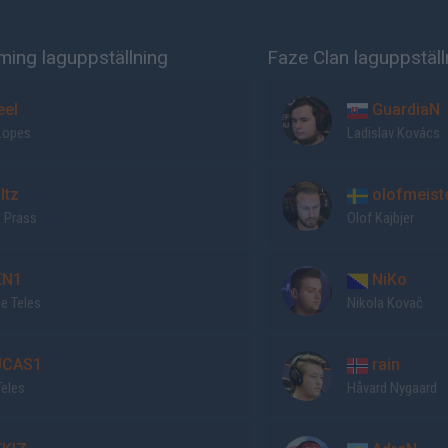
ming laguppställning
Faze Clan laguppställ
eel
GuardiaN
Lopes
Ladislav Kovács
ltz
olofmeist
o Prass
Olof Kajbjer
N1
NiKo
e Teles
Nikola Kovač
CAS1
rain
Teles
Håvard Nygaard