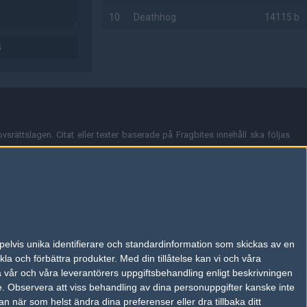
10
Deathhog
14115 b
G
AD
vsrättslagen. Citat eller texter baserade på Fragbites innehåll ska följas
nt och överensstämmer inte nödvändigtvis med Fragbites åsikter.
en kan du skicka iväg ett email till
vår support
.
tion så som t.ex. användarnamn. Cookies sparas även när man deltar i
pelvis unika identifierare och standardinformation som skickas av en
du stänga av cookies i din webbläsares inställningar eller välja att inte
la och förbättra produkter.
Med din tillåtelse kan vi och våra
ktronisk kommunikation som trädde i kraft 25 juli 2003.
a vår och våra leverantörers uppgiftsbehandling enligt beskrivningen
e.
Observera att viss behandling av dina personuppgifter kanske inte
 när som helst ändra dina preferenser eller dra tillbaka ditt