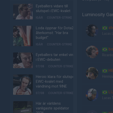
Eyeballers vidare till
slutspel i EWC-kvalet
Luminosity Ga
IGÅR
COUNTER-STRIKE
st
Loda öppnar för Dota2-
återkomst: "Har bra
Lucas 
budget"
IGÅR
COUNTER-STRIKE
bo
Eyeballers tar enkel vinst
Ricard
i EWC-debuten
07/08
COUNTER-STRIKE
HE
Henriqu
Heroic klara för slutspel i
EWC-kvalet med
vändning mot 9INE
LU
07/08
COUNTER-STRIKE
Lucas 
Här är världens
vanligaste speldator