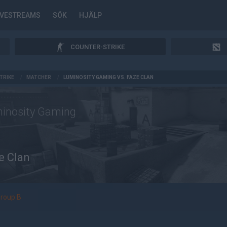
IVESTREAMS
SÖK
HJÄLP
COUNTER-STRIKE
TRIKE
/
MATCHER
/
LUMINOSITY GAMING VS. FAZE CLAN
inosity Gaming
e Clan
roup B