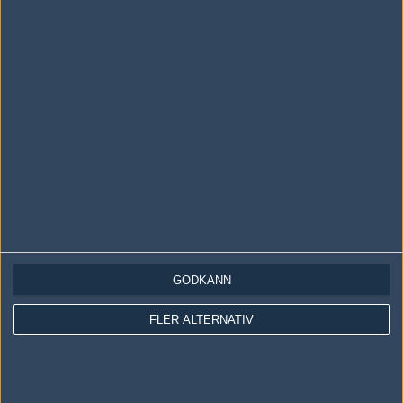
LOGGA IN
REGISTRERA DIG
Följ oss i social media
Följ oss på Facebook
Följ oss på Twitter
GODKÄNN
Följ oss på Instagram
FLER ALTERNATIV
Följ oss på Twitch
Information