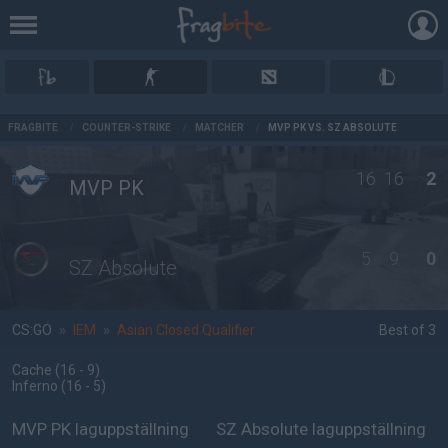
AD
FRAGBITE
/
COUNTER-STRIKE
/
MATCHER
/
MVP PK VS. SZ ABSOLUTE
16
16
2
MVP PK
5
9
0
SZ Absolute
CS:GO
»
IEM
»
Asian Closed Qualifier
Best of 3
Cache
(16 - 9
)
Inferno
(16 - 5
)
MVP PK laguppställning
SZ Absolute laguppställning