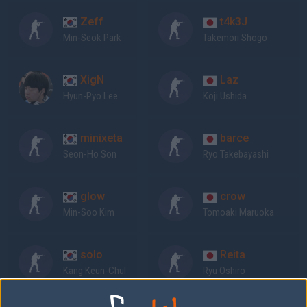
Zeff
t4k3J
Min-Seok Park
Takemori Shogo
XigN
Laz
Hyun-Pyo Lee
Koji Ushida
minixeta
barce
Seon-Ho Son
Ryo Takebayashi
glow
crow
Min-Soo Kim
Tomoaki Maruoka
solo
Reita
Kang Keun-Chul
Ryu Oshiro