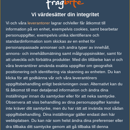
Previous results for
MVP PK
Vi värdesätter din integritet
vs.
Flash Gaming
0-0
Vi och våra
leverantorer
lagrar och/eller får åtkomst till
vs.
Tyloo
0-2
information på en enhet, exempelvis cookies, samt bearbetar
personuppgifter, exempelvis unika identifierare och
vs.
Heroic
2-1
standardinformation som skickas av en enhet för
personanpassade annonser och andra typer av innehåll,
vs.
B.O.O.T-dreamscape
2-1
annons- och innehållsmätning samt målgruppsinsikter, samt för
vs.
NRG Esports
2-1
att utveckla och förbättra produkter.
Med din tillåtelse kan vi och
våra leverantörer använda exakta uppgifter om geografisk
vs.
Natus Vincere
16-7
positionering och identifiering via skanning av enheten. Du kan
klicka för att godkänna vår och våra leverantörers
Previous results for
SZ Absolute
uppgiftsbehandling enligt beskrivningen ovan. Alternativt kan du
få åtkomst till mer detaljerad information och ändra dina
vs.
B.O.O.T-dreamscape
2-1
inställningar innan du samtycker eller för att neka samtycke.
Observera att viss behandling av dina personuppgifter kanske
vs.
5Power Gaming
0-0
inte kräver ditt samtycke, men du har rätt att invända mot sådan
vs.
Renegades
2-1
uppgiftsbehandling. Dina inställningar gäller endast den här
webbplatsen. Du kan när som helst ändra dina preferenser eller
vs.
Tainted Minds
0-2
dra tillbaka ditt samtycke genom att gå tillbaka till denna