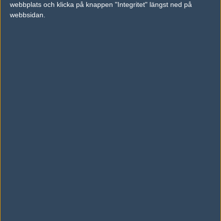
webbplats och klicka på knappen "Integritet" längst ned på
vs.
Renegades
16-14
webbsidan.
vs.
VG.Flashgaming
11-16
Tipset
Du måste vara inloggad för att kunna satsa våra vackra bites på en
match. Har du inget konto?
Registrera dig
nu, snabbt och smärtfritt!
MVP PK
SZ Absolute
50%
50%
AD
0 kommentarer —
skriv kommentar
Ingen har skrivit någon kommentar ännu.
Skriv en kommentar
Upp