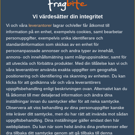
Previous results for
Heroic
Vi värdesätter din integritet
vs.
Space Soldiers
0-2
Vi och våra
leverantorer
lagrar och/eller får åtkomst till
information på en enhet, exempelvis cookies, samt bearbetar
vs.
Eunited
16-10
personuppgifter, exempelvis unika identifierare och
vs.
Luminosity Gaming
16-11
standardinformation som skickas av en enhet för
personanpassade annonser och andra typer av innehåll,
vs.
Gambit Esports
2-0
annons- och innehållsmätning samt målgruppsinsikter, samt för
att utveckla och förbättra produkter.
Med din tillåtelse kan vi och
vs.
WASD
2-1
våra leverantörer använda exakta uppgifter om geografisk
vs.
Virtus.pro
1-2
positionering och identifiering via skanning av enheten. Du kan
klicka för att godkänna vår och våra leverantörers
uppgiftsbehandling enligt beskrivningen ovan. Alternativt kan du
Previous results for
MVP PK
få åtkomst till mer detaljerad information och ändra dina
inställningar innan du samtycker eller för att neka samtycke.
vs.
B.O.O.T-dreamscape
2-1
Observera att viss behandling av dina personuppgifter kanske
vs.
NRG Esports
2-1
inte kräver ditt samtycke, men du har rätt att invända mot sådan
uppgiftsbehandling. Dina inställningar gäller endast den här
vs.
Natus Vincere
16-7
webbplatsen. Du kan när som helst ändra dina preferenser eller
dra tillbaka ditt samtycke genom att gå tillbaka till denna
vs.
5Power Gaming
1-2