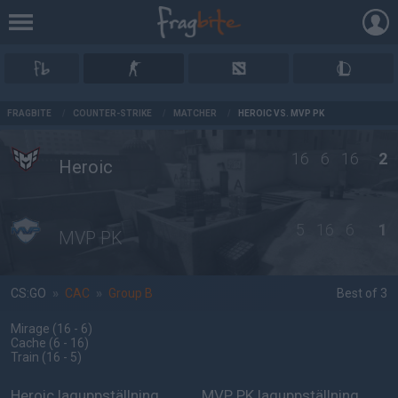
AD
FRAGBITE
/
COUNTER-STRIKE
/
MATCHER
/
HEROIC VS. MVP PK
16
6
16
2
Heroic
5
16
6
1
MVP PK
CS:GO
»
CAC
»
Group B
Best of 3
Mirage
(16 - 6
)
Cache
(6 - 16
)
Train
(16 - 5
)
Heroic laguppställning
MVP PK laguppställning