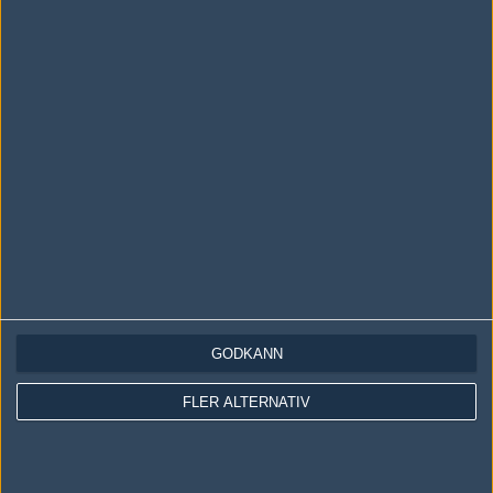
LOGGA IN
REGISTRERA DIG
Följ oss i social media
Följ oss på Facebook
Följ oss på Twitter
GODKÄNN
Följ oss på Instagram
FLER ALTERNATIV
Följ oss på Twitch
Information