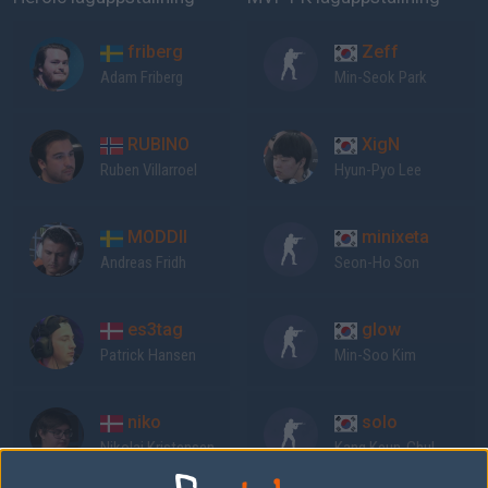
friberg
Zeff
Adam Friberg
Min-Seok Park
RUBINO
XigN
Ruben Villarroel
Hyun-Pyo Lee
MODDII
minixeta
Andreas Fridh
Seon-Ho Son
es3tag
glow
Patrick Hansen
Min-Soo Kim
niko
solo
Nikolaj Kristensen
Kang Keun-Chul