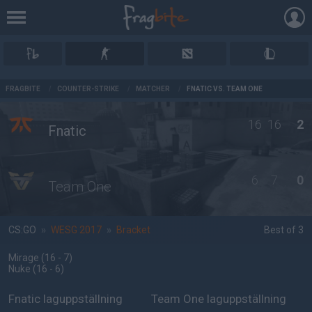
AD
FRAGBITE
/
COUNTER-STRIKE
/
MATCHER
/
FNATIC VS. TEAM ONE
16
16
2
Fnatic
6
7
0
Team One
CS:GO
»
WESG 2017
»
Bracket
Best of 3
Mirage
(16 - 7
)
Nuke
(16 - 6
)
Fnatic laguppställning
Team One laguppställning