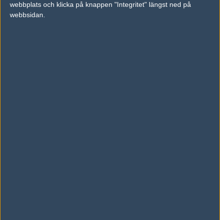
webbplats och klicka på knappen "Integritet" längst ned på
vs.
Order
1-1
webbsidan.
vs.
Alpha Red
16-8
Tipset
Du måste vara inloggad för att kunna satsa våra vackra bites på en
match. Har du inget konto?
Registrera dig
nu, snabbt och smärtfritt!
Fnatic
Team One
66%
34%
AD
0 kommentarer —
skriv kommentar
Ingen har skrivit någon kommentar ännu.
Skriv en kommentar
Upp