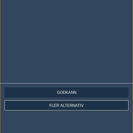
LOGGA IN
REGISTRERA DIG
Följ oss i social media
Följ oss på Facebook
Följ oss på Twitter
GODKÄNN
Följ oss på Instagram
FLER ALTERNATIV
Följ oss på Twitch
Information