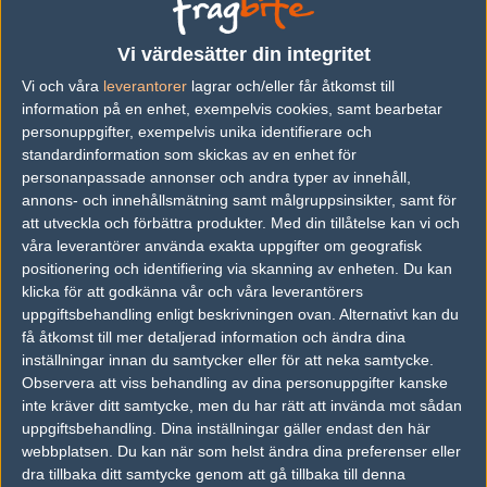
Previous results for
Fnatic
Vi värdesätter din integritet
vs.
MVP PK
2-0
Vi och våra
leverantorer
lagrar och/eller får åtkomst till
vs.
MVP PK
2-0
information på en enhet, exempelvis cookies, samt bearbetar
personuppgifter, exempelvis unika identifierare och
vs.
BIG
1-1
standardinformation som skickas av en enhet för
personanpassade annonser och andra typer av innehåll,
vs.
AGO Esports
1-1
annons- och innehållsmätning samt målgruppsinsikter, samt för
vs.
Wololos
2-0
att utveckla och förbättra produkter.
Med din tillåtelse kan vi och
våra leverantörer använda exakta uppgifter om geografisk
vs.
Cloud9
8-16
positionering och identifiering via skanning av enheten. Du kan
klicka för att godkänna vår och våra leverantörers
Previous results for
Team One
uppgiftsbehandling enligt beskrivningen ovan. Alternativt kan du
få åtkomst till mer detaljerad information och ändra dina
vs.
Cloud9
1-2
inställningar innan du samtycker eller för att neka samtycke.
Observera att viss behandling av dina personuppgifter kanske
vs.
Cloud9
1-2
inte kräver ditt samtycke, men du har rätt att invända mot sådan
vs.
Bravado
2-0
uppgiftsbehandling. Dina inställningar gäller endast den här
webbplatsen. Du kan när som helst ändra dina preferenser eller
vs.
Space Soldiers
1-1
dra tillbaka ditt samtycke genom att gå tillbaka till denna