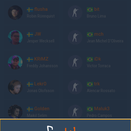
flusha
bit
Robin Rönnquist
Bruno Lima
JW
mch
Jesper Wecksell
Jean Michel D'Oliveira
KRiMZ
iDk
Freddy Johansson
Victor Torraca
Lekr0
trk
Jonas Olofsson
Alencar Rossato
Golden
Maluk3
Maikil Selim
Pedro Campos