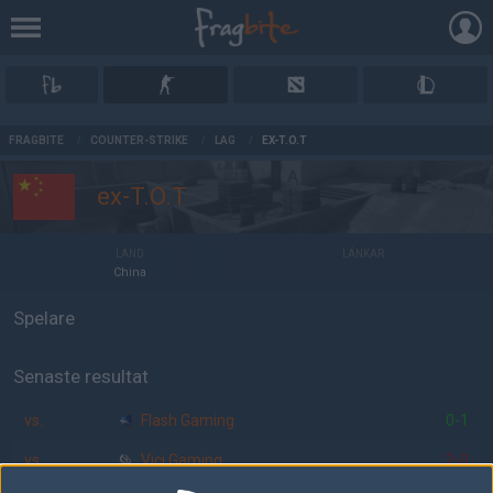
AD
FRAGBITE
/
COUNTER-STRIKE
/
LAG
/
EX-T.O.T
ex-T.O.T
LAND
LÄNKAR
China
Spelare
Senaste resultat
vs.
Flash Gaming
0-1
vs.
Vici Gaming
2-0