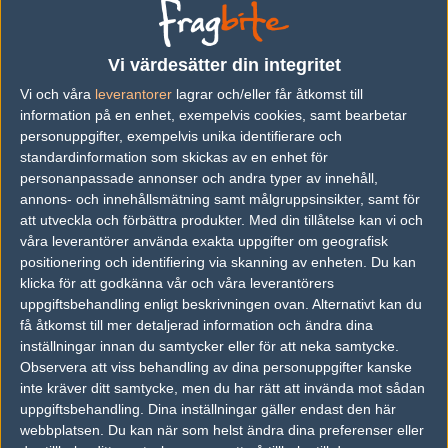
vs.
Flash Gaming
16-9
vs.
MVP Project
12-16
Vi värdesätter din integritet
Vi och våra
leverantorer
lagrar och/eller får åtkomst till
information på en enhet, exempelvis cookies, samt bearbetar
Följ oss i social media
personuppgifter, exempelvis unika identifierare och
standardinformation som skickas av en enhet för
Följ oss på Facebook
personanpassade annonser och andra typer av innehåll,
annons- och innehållsmätning samt målgruppsinsikter, samt för
Följ oss på Twitter
att utveckla och förbättra produkter.
Med din tillåtelse kan vi och
Följ oss på Instagram
våra leverantörer använda exakta uppgifter om geografisk
positionering och identifiering via skanning av enheten. Du kan
Följ oss på Twitch
klicka för att godkänna vår och våra leverantörers
uppgiftsbehandling enligt beskrivningen ovan. Alternativt kan du
Information
få åtkomst till mer detaljerad information och ändra dina
inställningar innan du samtycker eller för att neka samtycke.
Annonsering
Observera att viss behandling av dina personuppgifter kanske
inte kräver ditt samtycke, men du har rätt att invända mot sådan
Copyright och Privacy Policy
uppgiftsbehandling. Dina inställningar gäller endast den här
Användaravtal
webbplatsen. Du kan när som helst ändra dina preferenser eller