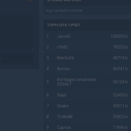
SPELADE MATCHER
Inga spelade matcher.
TOPPLISTA TIPSET
1
JacceE
100000 b
2
cYbEr-
78233 b
3
MartinStr
48714 b
G
4
Armon
46541 b
Borttagen användare
5
36124 b
333467
6
Slajd
32400 b
7
Snake
30011 b
8
Trollis88
25825 b
9
Caprice
17496 b