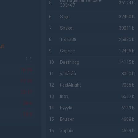
Borttagen användare
5
36124 b
333467
6
Slajd
32400 b
7
Snake
30011 b
8
Trollis88
25825 b
ut
9
Caprice
17496 b
1-1
10
Deathhog
14115 b
16-14
11
vadåråå
8000 b
17-13
12
FeelAlright
7085 b
13-17
13
lifox
6517 b
24-6
14
hyyyla
6149 b
15-9
15
Bruiser
4608 b
16
zaphio
4569 b