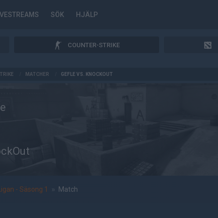
IVESTREAMS
SÖK
HJÄLP
COUNTER-STRIKE
TRIKE
/
MATCHER
/
GEFLE VS. KNOCKOUT
le
ckOut
Ligan - Säsong 1
»
Match