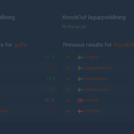
ällning
KnockOut laguppställning
No lineup yet
ts for
gefle
Previous results for
KnockO
12-18
vs.
Enigma
16-14
vs.
hippopotamus
22-8
vs.
tempklanen
7-23
vs.
gamersunite
l
15-15
vs.
reGrets
tlane
15-12
vs.
cYBERia