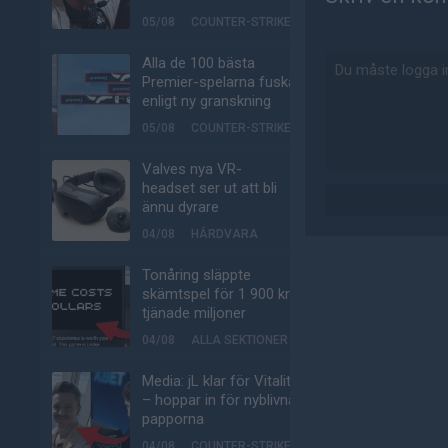
05/08
COUNTER-STRIKE
Alla de 100 bästa
Premier-spelarna fuskar
enligt ny granskning
05/08
COUNTER-STRIKE
Valves nya VR-
headset ser ut att bli
ännu dyrare
04/08
HÅRDVARA
Tonåring släppte
skämtspel för 1 900 kr –
tjänade miljoner
04/08
ALLA SEKTIONER
Media: jL klar för Vitality
– hoppar in för nyblivna
papporna
04/08
COUNTER-STRIKE