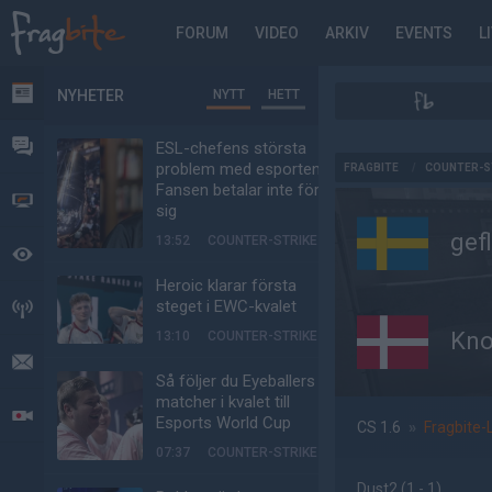
FORUM
VIDEO
ARKIV
EVENTS
L
NYHETER
NYTT
HETT
NYHETER
FORUM
ESL-chefens största
AD
problem med esporten:
FRAGBITE
/
COUNTER-S
Fansen betalar inte för
VIDEO
sig
gef
13:52
COUNTER-STRIKE
BEVAKAT
Heroic klarar första
steget i EWC-kvalet
HÄNDELSER
Kno
13:10
COUNTER-STRIKE
MEDDELANDEN
Så följer du Eyeballers
matcher i kvalet till
LIVESÄNDNINGAR
Esports World Cup
CS 1.6
»
Fragbite-
07:37
COUNTER-STRIKE
Dust2
(1 - 1
)