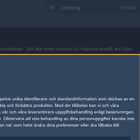
10
Deathhog
14115 b
AD
vsrättslagen. Citat eller texter baserade på Fragbites innehåll ska följas
nt och överensstämmer inte nödvändigtvis med Fragbites åsikter.
en kan du skicka iväg ett email till
vår support
.
tion så som t.ex. användarnamn. Cookies sparas även när man deltar i
pelvis unika identifierare och standardinformation som skickas av en
du stänga av cookies i din webbläsares inställningar eller välja att inte
la och förbättra produkter.
Med din tillåtelse kan vi och våra
ktronisk kommunikation som trädde i kraft 25 juli 2003.
a vår och våra leverantörers uppgiftsbehandling enligt beskrivningen
e.
Observera att viss behandling av dina personuppgifter kanske inte
 när som helst ändra dina preferenser eller dra tillbaka ditt