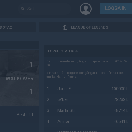
LOGGA IN
DOTA2
LEAGUE OF LEGENDS
AD
TOPPLISTA TIPSET
Den nuvarande omgången i Tipset varar till 2018-12-
1
30.
Vinnare från tidigare omgångar i Tipset finns i det
anrika Hall of Fame.
WALKOVER
1
JacceE
100000 b
1
2
cYbEr-
78233 b
3
MartinStr
48714 b
Best of 1
4
Armon
46541 b