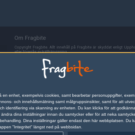
Om Fragbite
Copyright Fragbite. Allt innehåll på Fragbite är skyddat enligt Uppho
eller föregås av källhänvisning.
Alla åsikter uttryckta på Fragbite representerar varje enskild skribe
Programmering och design av
Fredric Bohlin
. För frågor rörande sajt
Cookies
Fragbite använder cookies för att spara användarspecifik informa
n på en enhet, exempelvis cookies, samt bearbetar personuppgifter, exem
omröstningar och för att föra statistik. För att slippa cookies kan 
ons- och innehållsmätning samt målgruppsinsikter, samt för att utveck
besöka Fragbite. Den här textraden finns här på grund av lagen om ele
h identifiering via skanning av enheten. Du kan klicka för att godkänn
h ändra dina inställningar innan du samtycker eller för att neka samtyck
Annonsering
behandling. Dina inställningar gäller endast den här webbplatsen. Du kan
appen "Integritet" längst ned på webbsidan.
Är du intresserad av att annonsera på Fragbite,
tryck här
.