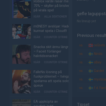
Roblox värde rasar med
70% – skyller på bristen
på virala spel
gefle laguppst
IGÅR
ALLA SEKTIONER
No lineup yet
m0NESY avslöjar: Hade
kunnat spela i Cloud9
Previous resul
IGÅR
COUNTER-STRIKE
vs.
reGrets
Snacka skit ännu längre
– Faceit förlänger
vs.
Nindo
halvtidssnacket
vs.
oBey
IGÅR
COUNTER-STRIKE
vs.
Gardet
FalleNs lösning på
fuskproblemet – tvinga
vs.
mystica
spelarna att spela solo-
queue
vs.
f.d. Fas
IGÅR
COUNTER-STRIKE
EA uppköpta av
Tipset