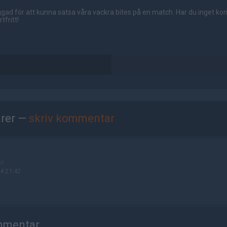
gad för att kunna satsa våra vackra bites på en match. Har du inget ko
tfritt!
rer —
skriv kommentar
ol
4 21:42
mmentar