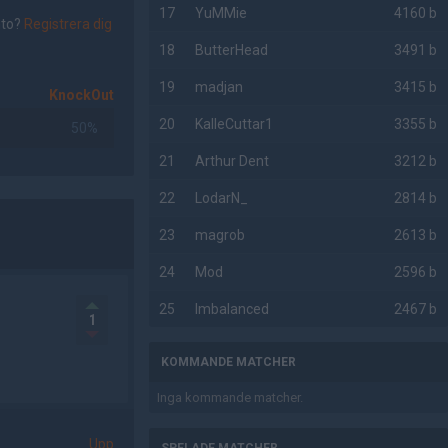
17
YuMMie
4160 b
nto?
Registrera dig
18
ButterHead
3491 b
19
madjan
3415 b
KnockOut
20
KalleCuttar1
3355 b
50%
21
Arthur Dent
3212 b
22
LodarN_
2814 b
23
magrob
2613 b
24
Mod
2596 b
25
Imbalanced
2467 b
1
KOMMANDE MATCHER
Inga kommande matcher.
Upp