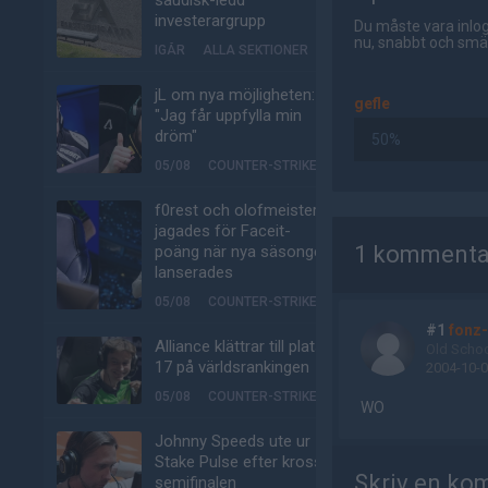
saudisk-ledd
investerargrupp
Du måste vara inlog
nu, snabbt och smär
IGÅR
ALLA SEKTIONER
jL om nya möjligheten:
gefle
"Jag får uppfylla min
dröm"
50%
05/08
COUNTER-STRIKE
f0rest och olofmeister
AD
jagades för Faceit-
1 kommenta
poäng när nya säsongen
lanserades
05/08
COUNTER-STRIKE
#1
fonz-
Alliance klättrar till plats
Old Scho
17 på världsrankingen
2004-10-0
05/08
COUNTER-STRIKE
WO
Johnny Speeds ute ur
Stake Pulse efter kross i
Skriv en ko
semifinalen