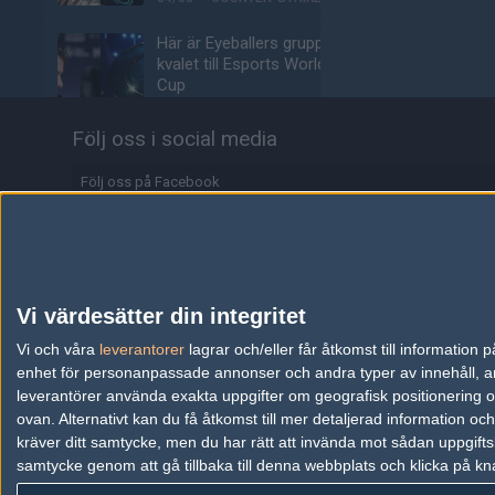
Här är Eyeballers grupp i
kvalet till Esports World
Cup
04/08
COUNTER-STRIKE
Följ oss i social media
Johnny Speeds klara för
semifinal i LAN:et efter
Följ oss på Facebook
kross mot SHiNE
Följ oss på Twitter
04/08
COUNTER-STRIKE
Följ oss på Instagram
LNZ klar för höstens
Starseries
Följ oss på Twitch
Vi värdesätter din integritet
04/08
COUNTER-STRIKE
Information
Vi och våra
leverantorer
lagrar och/eller får åtkomst till informatio
enhet för personanpassade annonser och andra typer av innehåll, ann
Biljetterna till Majorn i
Annonsering
Buenos Aires är ute
leverantörer använda exakta uppgifter om geografisk positionering oc
ovan. Alternativt kan du få åtkomst till mer detaljerad information oc
04/08
COUNTER-STRIKE
Copyright och Privacy Policy
kräver ditt samtycke, men du har rätt att invända mot sådan uppgifts
samtycke genom att gå tillbaka till denna webbplats och klicka på kn
Användaravtal
Johnny Speeds vidare till
slutspel – skickar hem