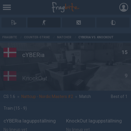
AD
FRAGBITE
/
COUNTER-STRIKE
/
MATCHER
/
CYBERIA VS. KNOCKOUT
15
cYBERia
9
KnockOut
CS 1.6
»
Nattcup - Nordic Masters #2
»
Match
Best of 1
Train
(15 - 9
)
cYBERia laguppställning
KnockOut laguppställning
No lineup yet
No lineup yet