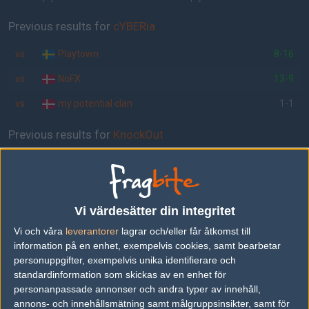
Previous results for
cYBERia
vs.
Playtown
8-16
vs.
NoFX
13-9
vs.
my potential clan
1-1
Previous results for
KnockOut
vs.
Team Nacho
22-2
vs.
temporary!
1-1
Vi värdesätter din integritet
vs.
yourname
1-23
Vi och våra
leverantorer
lagrar och/eller får åtkomst till
information på en enhet, exempelvis cookies, samt bearbetar
Tipset
personuppgifter, exempelvis unika identifierare och
Du måste vara inloggad för att kunna satsa våra vackra bites på en
standardinformation som skickas av en enhet för
match. Har du inget konto?
Registrera dig
nu, snabbt och smärtfritt!
personanpassade annonser och andra typer av innehåll,
annons- och innehållsmätning samt målgruppsinsikter, samt för
cYBERia
KnockOut