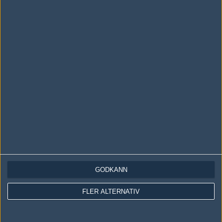
Följ oss i social media
Följ oss på Facebook
Följ oss på Twitter
Följ oss på Instagram
Följ oss på Twitch
Information
Annonsering
Copyright och Privacy Policy
Användaravtal
GODKÄNN
Kontakta
FLER ALTERNATIV
Om Fragbite
Copyright Fragbite. Allt innehåll på Fragbite är skyddat enligt