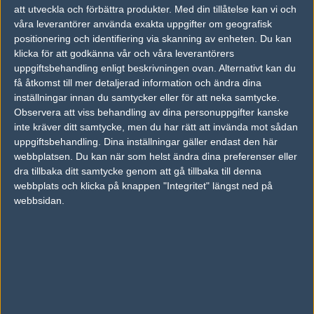
att utveckla och förbättra produkter.
Med din tillåtelse kan vi och
50%
50%
våra leverantörer använda exakta uppgifter om geografisk
positionering och identifiering via skanning av enheten. Du kan
klicka för att godkänna vår och våra leverantörers
AD
uppgiftsbehandling enligt beskrivningen ovan. Alternativt kan du
0 kommentarer —
skriv kommentar
få åtkomst till mer detaljerad information och ändra dina
inställningar innan du samtycker eller för att neka samtycke.
Observera att viss behandling av dina personuppgifter kanske
Ingen har skrivit någon kommentar ännu.
inte kräver ditt samtycke, men du har rätt att invända mot sådan
uppgiftsbehandling. Dina inställningar gäller endast den här
Skriv en kommentar
Upp
webbplatsen. Du kan när som helst ändra dina preferenser eller
dra tillbaka ditt samtycke genom att gå tillbaka till denna
webbplats och klicka på knappen "Integritet" längst ned på
webbsidan.
LOGGA IN
REGISTRERA DIG