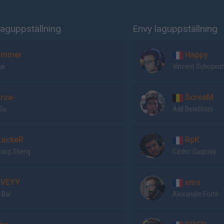
aguppställning
Envy laguppställning
mmer
Happy
ai
Vincent Schopen
rsa-
ScreaM
 Su
Adil Benrlitom
tackeR
RpK
ang Sheng
Cédric Guipouy
VEYY
xms
 Bai
Alexandre Forté