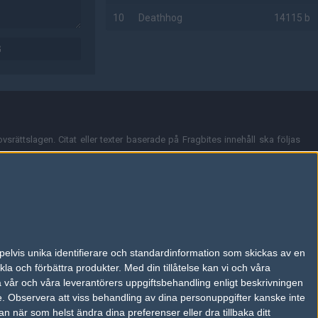
10
Deathhog
14115 b
G
AD
vsrättslagen. Citat eller texter baserade på Fragbites innehåll ska följas
nt och överensstämmer inte nödvändigtvis med Fragbites åsikter.
en kan du skicka iväg ett email till
vår support
.
tion så som t.ex. användarnamn. Cookies sparas även när man deltar i
pelvis unika identifierare och standardinformation som skickas av en
du stänga av cookies i din webbläsares inställningar eller välja att inte
la och förbättra produkter.
Med din tillåtelse kan vi och våra
ktronisk kommunikation som trädde i kraft 25 juli 2003.
a vår och våra leverantörers uppgiftsbehandling enligt beskrivningen
e.
Observera att viss behandling av dina personuppgifter kanske inte
 när som helst ändra dina preferenser eller dra tillbaka ditt