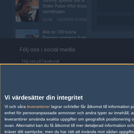
Johnny Speeds ute ur
Stake Pulse efter kross i
semifinalen
05/08
COUNTER-STRIKE
Alla de 100 bästa
Premier-spelarna fuskar
enligt ny granskning
Följ oss i social media
05/08
COUNTER-STRIKE
Följ oss på Facebook
Valves nya VR-
headset ser ut att bli
Följ oss på Twitter
ännu dyrare
Följ oss på Instagram
04/08
HÅRDVARA
Följ oss på Twitch
Tonåring släppte
Vi värdesätter din integritet
skämtspel för 1 900 kr –
Information
Vi och våra
leverantorer
tjänade miljoner
lagrar och/eller får åtkomst till informatio
enhet för personanpassade annonser och andra typer av innehåll, ann
04/08
ALLA SEKTIONER
Annonsering
leverantörer använda exakta uppgifter om geografisk positionering oc
ovan. Alternativt kan du få åtkomst till mer detaljerad information oc
Media: jL klar för Vitality
Copyright och Privacy Policy
kräver ditt samtycke, men du har rätt att invända mot sådan uppgifts
– hoppar in för nyblivna