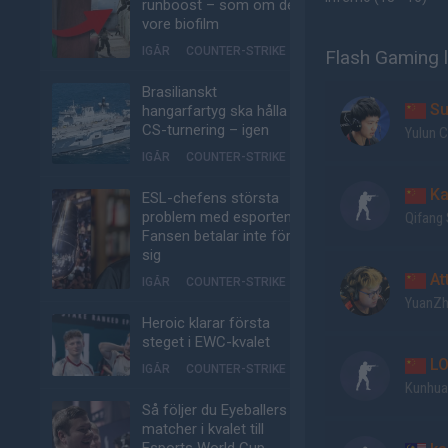
runboost – som om det
vore biofilm
IGÅR
COUNTER-STRIKE
Flash Gaming l
Brasilianskt
Su
hangarfartyg ska hålla
CS-turnering – igen
Yulun C
IGÅR
COUNTER-STRIKE
Ka
ESL-chefens största
problem med esporten:
Qifang
Fansen betalar inte för
sig
At
IGÅR
COUNTER-STRIKE
YuanZh
Heroic klarar första
steget i EWC-kvalet
LO
IGÅR
COUNTER-STRIKE
Kunhua
Så följer du Eyeballers
matcher i kvalet till