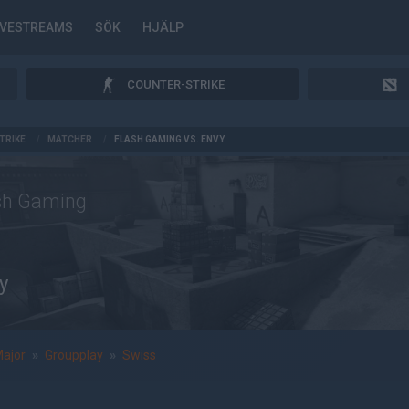
IVESTREAMS
SÖK
HJÄLP
COUNTER-STRIKE
TRIKE
/
MATCHER
/
FLASH GAMING VS. ENVY
sh Gaming
y
Major
»
Groupplay
»
Swiss