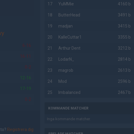
17
YuMMie
4160 b
18
ButterHead
3491 b
19
madjan
3415 b
vy
20
KalleCuttar1
3355 b
6-16
21
Arthur Dent
3212 b
16-11
22
LodarN_
2814 b
0-2
23
magrob
2613 b
12-16
24
Mod
2596 b
17-19
25
Imbalanced
2467 b
0-2
KOMMANDE MATCHER
Inga kommande matcher.
nto?
Registrera dig