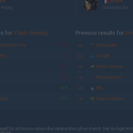
ze
SIXER
 Khong
Christophe Xia
ts for
Flash Gaming
Previous results for
En
Bellator Fire
13-16
vs.
Renegades
rts
16-11
vs.
Cloud9
T
0-1
vs.
Natus Vincere
1-0
vs.
Mousesports
T
16-9
vs.
BIG
ject
0-0
vs.
Space Soldiers
gad för att kunna satsa våra vackra bites på en match. Har du inget ko