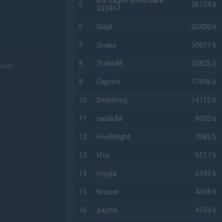
Borttagen användare
5
36124 b
333467
6
Slajd
32400 b
7
Snake
30011 b
8
Trollis88
25825 b
hauer
9
Caprice
17496 b
10
Deathhog
14115 b
11
vadåråå
8000 b
12
FeelAlright
7085 b
13
lifox
6517 b
14
hyyyla
6149 b
15
Bruiser
4608 b
16
zaphio
4569 b