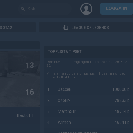
LOGGA IN
DOTA2
LEAGUE OF LEGENDS
AD
TOPPLISTA TIPSET
Den nuvarande omgången i Tipset varar till 2018-12-
13
30.
Vinnare från tidigare omgångar i Tipset finns i det
anrika Hall of Fame.
1
JacceE
100000 b
16
2
cYbEr-
78233 b
3
MartinStr
48714 b
Best of 1
4
Armon
46541 b