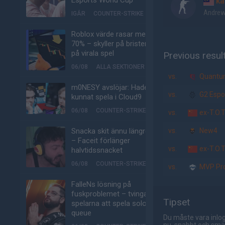
Esports World Cup
ka
Andrew
IGÅR
COUNTER-STRIKE
Roblox värde rasar med
70% – skyller på bristen
på virala spel
Previous resul
06/08
ALLA SEKTIONER
vs.
Quantum 
m0NESY avslöjar: Hade
vs.
G2 Espo
kunnat spela i Cloud9
06/08
COUNTER-STRIKE
vs.
ex-T.O.
Snacka skit ännu längre
vs.
New4
– Faceit förlänger
vs.
ex-T.O.
halvtidssnacket
06/08
COUNTER-STRIKE
vs.
MVP Pro
FalleNs lösning på
fuskproblemet – tvinga
Tipset
spelarna att spela solo-
queue
Du måste vara inlog