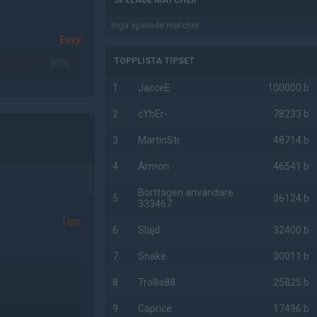
SPELADE MATCHER
Inga spelade matcher.
Envy
TOPPLISTA TIPSET
80%
1
JacceE
100000 b
2
cYbEr-
78233 b
3
MartinStr
48714 b
4
Armon
46541 b
Borttagen användare
5
36124 b
333467
Upp
6
Slajd
32400 b
7
Snake
30011 b
8
Trollis88
25825 b
9
Caprice
17496 b