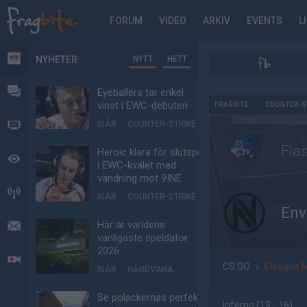
FORUM
VIDEO
ARKIV
EVENTS
L
NYHETER
NYTT
HETT
NYHETER
FORUM
Eyeballers tar enkel
AD
vinst i EWC-debuten
FRAGBITE
/
COUNTER-S
IGÅR
COUNTER-STRIKE
VIDEO
Fla
Heroic klara för slutspel
BEVAKAT
i EWC-kvalet med
vändning mot 9INE
HÄNDELSER
IGÅR
COUNTER-STRIKE
Env
Här är världens
MEDDELANDEN
vanligaste speldator
2026
LIVESÄNDNINGAR
CS:GO
»
Eleague 
IGÅR
HÅRDVARA
Se polackernas perfekta
Inferno
(13 - 16
)