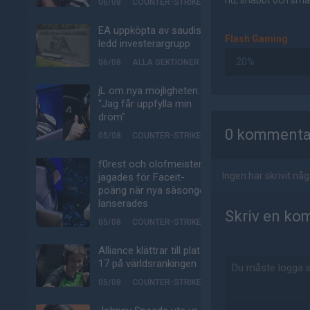
nu, snabbt och smär
06/08
COUNTER-STRIKE
EA uppköpta av saudisk-
Flash Gaming
ledd investerargrupp
20%
06/08
ALLA SEKTIONER
jL om nya möjligheten:
"Jag får uppfylla min
AD
dröm"
0 kommenta
05/08
COUNTER-STRIKE
f0rest och olofmeister
Ingen har skrivit n
jagades för Faceit-
poäng när nya säsongen
lanserades
Skriv en ko
05/08
COUNTER-STRIKE
Alliance klättrar till plats
17 på världsrankingen
05/08
COUNTER-STRIKE