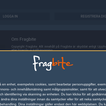
LOGGA IN
REGISTRERA DI
Om Fragbite
Copyright Fragbite. Allt innehåll på Fragbite är skyddat enligt Uppho
eller föregås av källhänvisning.
Alla åsikter uttryckta på Fragbite representerar varje enskild skribe
Programmering och design av
Fredric Bohlin
. För frågor rörande sajt
Cookies
Fragbite använder cookies för att spara användarspecifik informa
n på en enhet, exempelvis cookies, samt bearbetar personuppgifter, exem
omröstningar och för att föra statistik. För att slippa cookies kan 
ons- och innehållsmätning samt målgruppsinsikter, samt för att utveck
besöka Fragbite. Den här textraden finns här på grund av lagen om ele
h identifiering via skanning av enheten. Du kan klicka för att godkänn
h ändra dina inställningar innan du samtycker eller för att neka samtyck
Annonsering
behandling. Dina inställningar gäller endast den här webbplatsen. Du kan