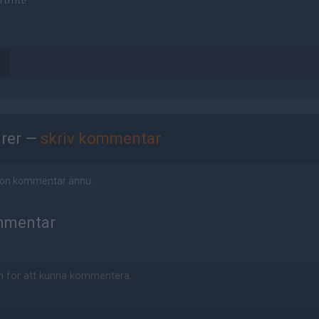
tfritt!
rer —
skriv kommentar
ågon kommentar ännu.
mmentar