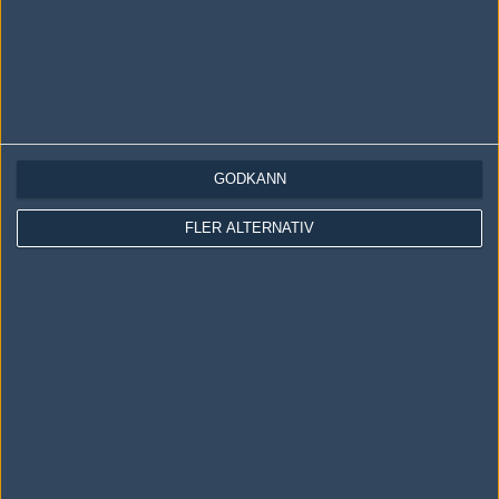
GODKÄNN
LOGGA IN
REGISTRERA DIG
FLER ALTERNATIV
Följ oss i social media
Följ oss på Facebook
Följ oss på Twitter
Följ oss på Instagram
Följ oss på Twitch
Information