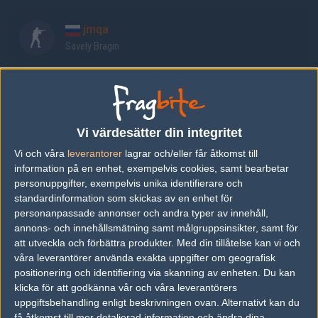
jmqa
Savely Bragin
waterfaLLZ
Nikita Matveyev
Vi värdesätter din integritet
Kvik
Vi och våra
leverantorer
lagrar och/eller får åtkomst till
Aurimas Kvakšys
information på en enhet, exempelvis cookies, samt bearbetar
personuppgifter, exempelvis unika identifierare och
standardinformation som skickas av en enhet för
balblna
personanpassade annonser och andra typer av innehåll,
Gregory Oleinick
annons- och innehållsmätning samt målgruppsinsikter, samt för
att utveckla och förbättra produkter.
Med din tillåtelse kan vi och
våra leverantörer använda exakta uppgifter om geografisk
Boombl4
positionering och identifiering via skanning av enheten. Du kan
Kirill Mikhailov
klicka för att godkänna vår och våra leverantörers
uppgiftsbehandling enligt beskrivningen ovan. Alternativt kan du
få åtkomst till mer detaljerad information och ändra dina