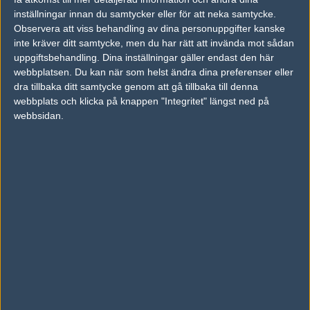
inställningar innan du samtycker eller för att neka samtycke.
Previous results for
Flash Gaming
Observera att viss behandling av dina personuppgifter kanske
inte kräver ditt samtycke, men du har rätt att invända mot sådan
vs.
G2 Esports
16-11
uppgiftsbehandling. Dina inställningar gäller endast den här
vs.
ex-T.O.T
0-1
webbplatsen. Du kan när som helst ändra dina preferenser eller
dra tillbaka ditt samtycke genom att gå tillbaka till denna
vs.
New4
1-0
webbplats och klicka på knappen "Integritet" längst ned på
webbsidan.
vs.
ex-T.O.T
16-9
vs.
MVP Project
0-0
vs.
MVP Project
0-2
Previous results for
Quantum Bellator Fire
vs.
Natus Vincere
16-8
vs.
Space Soldiers
16-7
vs.
Wololos
8-16
vs.
BIG
16-7