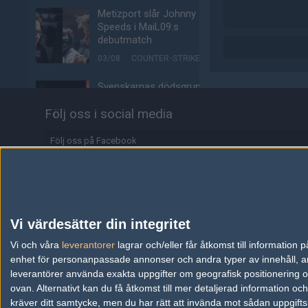
Metizport slår Johnny
Speeds i MaiL09:s
debutmatch
03/08
COUNTER-STRIKE
Svenskarnas dödsgrupp
– idag börjar Stake Pulse
Följ oss i social media
för tre svensklag
03/08
COUNTER-STRIKE
Följ oss på Facebook
15-årige talangen
Följ oss på Twitter
storspelade mot s1mple:
"Finska MaiL09"
Följ oss på Instagram
02/08
COUNTER-STRIKE
Följ oss på Twitch
Vi värdesätter din integritet
Spelarna flyr Counter-
Information
Vi och våra
leverantorer
Strike 2 — rasar för
lagrar och/eller får åtkomst till informatio
femte månaden i rad
enhet för personanpassade annonser och andra typer av innehåll, ann
Annonsering
leverantörer använda exakta uppgifter om geografisk positionering oc
02/08
COUNTER-STRIKE
ovan. Alternativt kan du få åtkomst till mer detaljerad information oc
Copyright och Privacy Policy
kräver ditt samtycke, men du har rätt att invända mot sådan uppgifts
jL tillbaka från pausen –