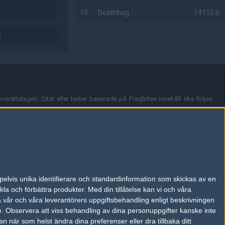
10
Deathhog
14115 b
G
AD
vsrättslagen. Citat eller texter baserade på Fragbites innehåll ska följas
nt och överensstämmer inte nödvändigtvis med Fragbites åsikter.
en kan du skicka iväg ett email till
vår support
.
tion så som t.ex. användarnamn. Cookies sparas även när man deltar i
pelvis unika identifierare och standardinformation som skickas av en
du stänga av cookies i din webbläsares inställningar eller välja att inte
la och förbättra produkter.
Med din tillåtelse kan vi och våra
ktronisk kommunikation som trädde i kraft 25 juli 2003.
a vår och våra leverantörers uppgiftsbehandling enligt beskrivningen
e.
Observera att viss behandling av dina personuppgifter kanske inte
 när som helst ändra dina preferenser eller dra tillbaka ditt