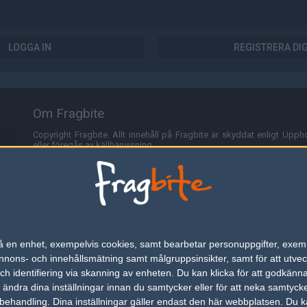
LOGGA IN
REGISTRERA DI
Om Fragbite
Copyright Fragbite. Allt innehåll på Fragbite är skyddat enligt Uppho
eller föregås av källhänvisning.
Alla åsikter uttryckta på Fragbite representerar varje enskild skribe
Programmering och design av
Fredric Bohlin
. För frågor rörande sajt
Cookies
Fragbite använder cookies för att spara användarspecifik informa
n på en enhet, exempelvis cookies, samt bearbetar personuppgifter, exem
omröstningar och för att föra statistik. För att slippa cookies kan 
ons- och innehållsmätning samt målgruppsinsikter, samt för att utveck
besöka Fragbite. Den här textraden finns här på grund av lagen om ele
h identifiering via skanning av enheten. Du kan klicka för att godkänn
h ändra dina inställningar innan du samtycker eller för att neka samtyck
Annonsering
behandling. Dina inställningar gäller endast den här webbplatsen. Du kan