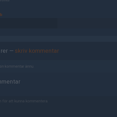
tfritt!
ub
rer —
skriv kommentar
ågon kommentar ännu.
mmentar