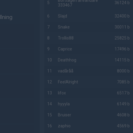
Borttagen användare
5
36124 b
333467
lning
6
Slajd
32400 b
7
Snake
30011 b
8
Trollis88
25825 b
9
Caprice
17496 b
10
Deathhog
14115 b
11
vadåråå
8000 b
12
FeelAlright
7085 b
13
lifox
6517 b
14
hyyyla
6149 b
15
Bruiser
4608 b
16
zaphio
4569 b