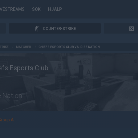
IVESTREAMS
SÖK
HJÄLP
COUNTER-STRIKE
TRIKE
/
MATCHER
/
CHIEFS ESPORTS CLUB VS. RISE NATION
efs Esports Club
e Nation
Group A