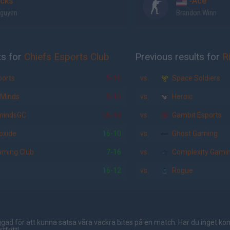
cks
-Ace
Nguyen
Brandon Winn
ts for
Chiefs Esports Club
Previous results for
R
orts
5-16
vs.
Space Soldiers
 Minds
9-16
vs.
Heroic
mindsGC
16-14
vs.
Gambit Esports
oxide
16-10
vs.
Ghost Gaming
aming Club
7-16
vs.
Complexity Gami
16-12
vs.
Rogue
gad för att kunna satsa våra vackra bites på en match. Har du inget ko