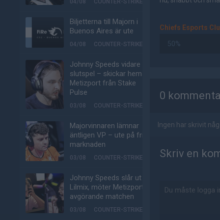
nu, snabbt och smär
04/08
COUNTER-STRIKE
Biljetterna till Majorn i
Chiefs Esports Cl
Buenos Aires är ute
50%
04/08
COUNTER-STRIKE
Johnny Speeds vidare till
slutspel – skickar hem
AD
Metizport från Stake
Pulse
0 kommenta
03/08
COUNTER-STRIKE
Ingen har skrivit n
Majorvinnaren lämnar
äntligen VP – ute på fria
marknaden
Skriv en ko
03/08
COUNTER-STRIKE
Johnny Speeds slår ut
Lilmix, möter Metizport i
avgörande matchen
03/08
COUNTER-STRIKE