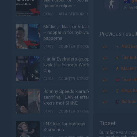
skämtspel för 1 900 kr –
pe
tjänade miljoner
Peter 
04/08
ALLA SEKTIONER
Media: jL klar för Vitality
– hoppar in för nyblivna
Previous resul
papporna
vs.
AGO Esp
04/08
COUNTER-STRIKE
vs.
Tainted
Här är Eyeballers grupp i
kvalet till Esports World
vs.
Master
Cup
04/08
COUNTER-STRIKE
vs.
Team N
vs.
Kings G
Johnny Speeds klara för
semifinal i LAN:et efter
vs.
Riotous
kross mot SHiNE
04/08
COUNTER-STRIKE
Tipset
LNZ klar för höstens
Starseries
Du måste vara inlog