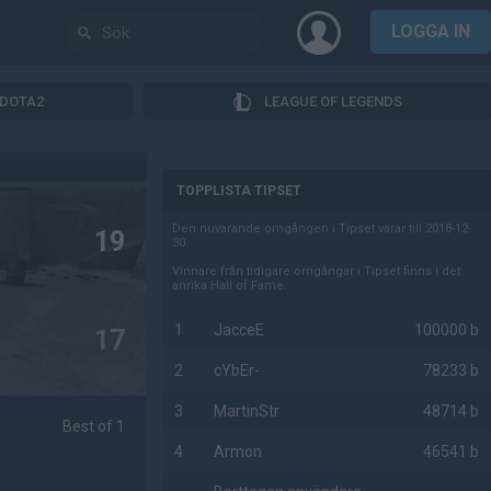
LOGGA IN
DOTA2
LEAGUE OF LEGENDS
AD
TOPPLISTA TIPSET
Den nuvarande omgången i Tipset varar till 2018-12-
19
30.
Vinnare från tidigare omgångar i Tipset finns i det
anrika Hall of Fame.
1
JacceE
100000 b
17
2
cYbEr-
78233 b
3
MartinStr
48714 b
Best of 1
4
Armon
46541 b