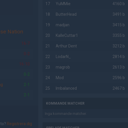
17
YuMMie
4160 b
18
ButterHead
3491 b
19
madjan
3415 b
ise Nation
20
KalleCuttar1
3355 b
16-7
21
Arthur Dent
3212 b
0-2
22
LodarN_
2814 b
16-10
23
magrob
2613 b
0-2
24
Mod
2596 b
ng
2-1
25
Imbalanced
2467 b
2-1
KOMMANDE MATCHER
Inga kommande matcher.
nto?
Registrera dig