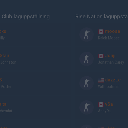
 Club laguppställning
Rise Nation laguppstäl
cks
moose
illy
Kaleb Moose
Stair
Jonji
r Johnston
Jonathan Carey
S
dazzLe
 Potter
Will Loafman
lta
vSa
chembri
Andy Xu