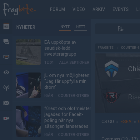
FORUM
VIDEO
ARKIV
EVENTS
L
NYHETER
NYTT
HETT
NYHETER
FORUM
EA uppköpta av
AD
saudisk-ledd
FRAGBITE
/
COUNTER-S
investerargrupp
VIDEO
12:01
ALLA SEKTIONER
Chi
BEVAKAT
jL om nya möjligheten:
"Jag får uppfylla min
dröm"
HÄNDELSER
Ris
IGÅR
COUNTER-STRIKE
MEDDELANDEN
f0rest och olofmeister
jagades för Faceit-
LIVESÄNDNINGAR
poäng när nya
CS:GO
»
ESEA
»
säsongen lanserades
IGÅR
COUNTER-STRIKE
Overpass
(19 - 17
)