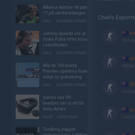
Alliance klättrar till plats
17 på världsrankingen
Chiefs Esports
IGÅR
COUNTER-STRIKE
tu
Johnny Speeds ute ur
Stake Pulse efter kross
Tyler Re
i semifinalen
IGÅR
COUNTER-STRIKE
ali
Alla de 100 bästa
Alistai
Premier-spelarna fuskar
enligt ny granskning
IN
IGÅR
COUNTER-STRIKE
Joshua
Valves nya VR-
headset ser ut att bli
ännu dyrare
ma
Liam S
04/08
HÅRDVARA
Tonåring släppte