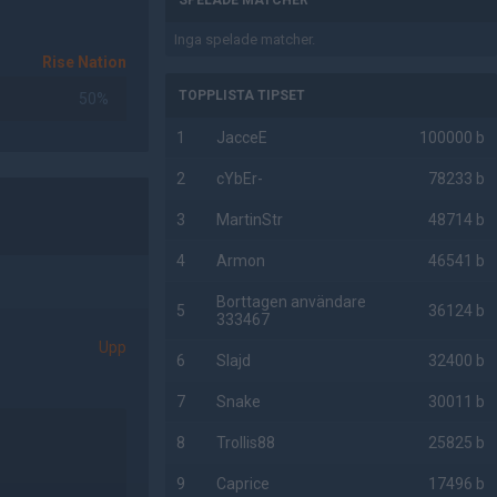
SPELADE MATCHER
Inga spelade matcher.
Rise Nation
TOPPLISTA TIPSET
50%
1
JacceE
100000 b
2
cYbEr-
78233 b
3
MartinStr
48714 b
4
Armon
46541 b
Borttagen användare
5
36124 b
333467
Upp
6
Slajd
32400 b
7
Snake
30011 b
8
Trollis88
25825 b
9
Caprice
17496 b